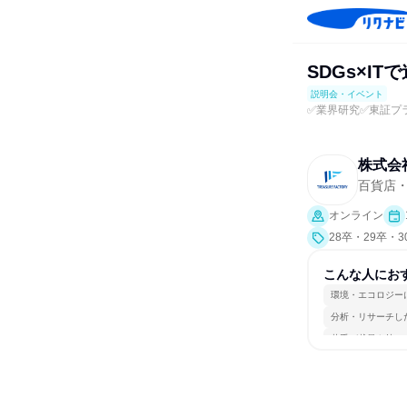
SDGs×I
説明会・イベント
✅業界研究✅東証プ
株式会
百貨店
オンライン
28卒・29卒・
こんな人にお
環境・エコロジー
分析・リサーチし
若手が裁量を持て