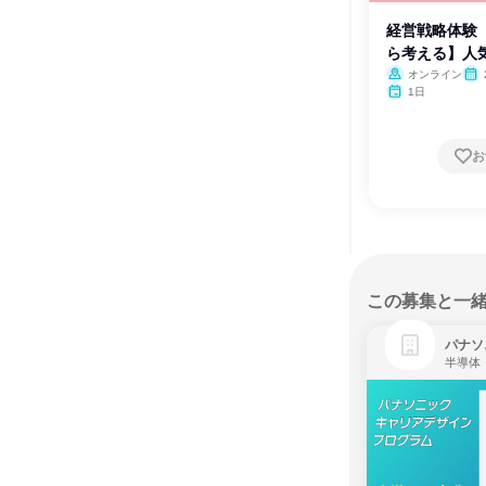
経営戦略体験
ら考える】人
オンライン
1日
お
この募集と一
パナソ
半導体