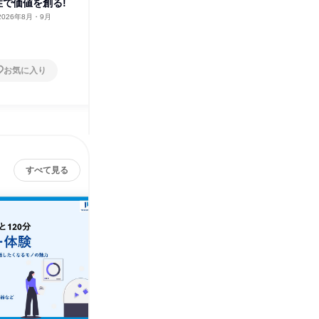
性で価値を創る!
体験!
界ビジネ
2026年8月・9月
東京都
2026年8月・9月
オンラ
1日
1日
お気に入り
お気に入り
すべて見る