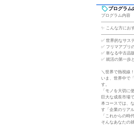
プログラム
プログラム内容
―――――――
✨ こんな方にお
―――――――
✅ 世界的なサス
✅ フリマアプリ
✅ 単なる中古品
✅ 就活の第一歩
＼世界で熱視線
いま、世界中で
す。
「モノを大切に
巨大な成長市場
本コースでは、
す「企業のリアル
「これからの時
そんなあなたの就