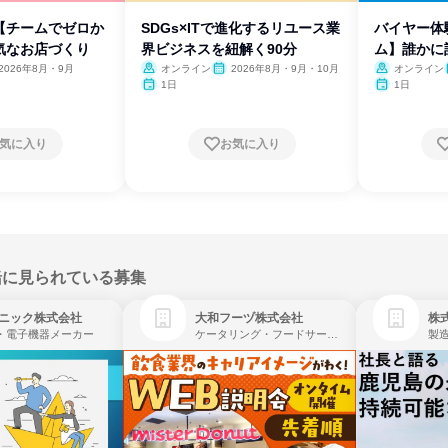
【チームでゼロか
SDGs×ITで進化するリユース業
バイヤー体
気なお店づくり
界ビジネスを紐解く90分
ム】誰かに
魅力
2026年8月・9月
オンライン
2026年8月・9月・10月
オンライン
1日
1日
気に入り
お気に入り
緒に見られている募集
ニック株式会社
大和フーヅ株式会社
株
・電子機器メーカー
ケータリング・フードサービス、レストラン・カフェ、飲食
製