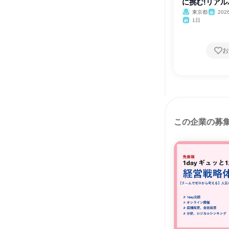
に挑む!リア
東京都
20
1日
お
この企業の募