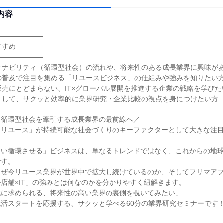
内容
―――――――
すすめ
―――――――
テナビリティ（循環型社会）の流れや、将来性のある成長業界に興味が
の普及で注目を集める「リユースビジネス」の仕組みや強みを知りたい
販売にとどまらない、IT×グローバル展開を推進する企業の戦略を学びた
として、サクッと効率的に業界研究・企業比較の視点を身につけたい方
！循環型社会を牽引する成長業界の最前線へ／
「リユース」が持続可能な社会づくりのキーファクターとして大きな注
使い循環させる」ビジネスは、単なるトレンドではなく、これからの地
です。
なぜ今リユース業界が世界中で拡大し続けているのか、そしてフリマア
店舗×IT」の強みとは何なのかを分かりやすく紐解きます。
代に求められる、将来性の高い業界の裏側を覗いてみたい」
活スタートを応援する、サクッと学べる60分の業界研究セミナーです