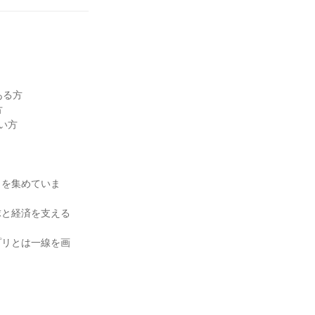
ある方
方
い方
目を集めていま
球と経済を支える
プリとは一線を画
！