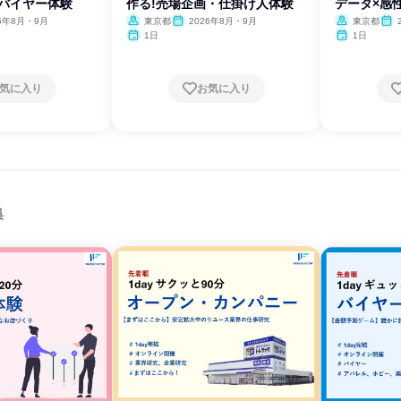
ルバイヤー体験
作る!売場企画・仕掛け人体験
データ×感
26年8月・9月
東京都
2026年8月・9月
東京都
1日
1日
気に入り
お気に入り
集