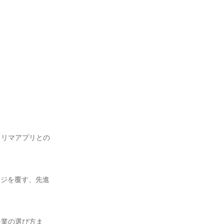
フリマアプリとの
ージを覆す、先進
企業の選び方ま