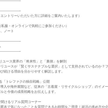
―――――――
―――――――
（エントリーいただいた方に詳細をご案内いたします）
（私服・オンラインで気軽にご参加ください）
具、ノート
―――――――
ム
―――――――
！リユース業界の「将来性」と「裏側」を解剖
でリユースが「賢くサステナブルな選択」として支持されているのか？
伸び続ける理由を分かりやすく解説します。
る「トレファクの独自戦略」公開
の導入や海外展開など、従来の「古着屋・リサイクルショップ」のイメ
デルと今後の成長戦略をお伝えします。
で聞けるリアル質問コーナー
て匿名で気になったことを質問できるお時間をご用意！就活の進め方や