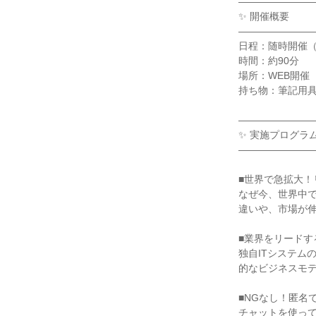
―――――――
✨ 開催概要
―――――――
日程：随時開催
時間：約90分
場所：WEB開催
持ち物：筆記用
―――――――
✨ 実施プログラ
―――――――
■世界で急拡大
なぜ今、世界中
違いや、市場が
■業界をリードす
独自ITシステム
的なビジネスモ
■NGなし！匿名
チャットを使っ