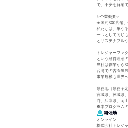
で、不安を解消
✨企業概要✨
全国約300店舗、
私たちは、単な
一つとして同じ
とサステナブル
トレジャーファ
という経営理念
当社は創業から3
台湾での古着屋
事業規模も世界
勤務地（勤務予
宮城県、茨城県
府、兵庫県、岡
※本プログラム
開催地
オンライン
株式会社トレジ