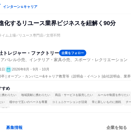
インターン
キャリア
＆
Tで進化するリユース業界ビジネスを紐解く90分
ライム上場✅リユース専門店✅文理不問
社トレジャー・ファクトリー
企業をフォロー
・アパレル小売、インテリア・家具小売、スポーツ・レクリエーション
1日
2026年8月・9月・10月
30卒 | オープン・カンパニー&キャリア教育等（説明会・イベント [会社説明会、業界
すすめ
に携わりたい
地域貢献に携わりたい
商品・サービスを販売したい
ルールや制度を作りたい
たい
穏やかで互いのペースを尊重
コミュニケーションが活発
常に新しいものに挑戦
チ
る環境
募集情報
企業を知る