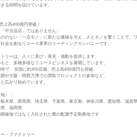
できる時間を設けています。
売上高400億円突破！
る「中古品店」ではありません。
もののない「一点モノ」に新たな価値を与え、人とモノを繋ぐことで、
な社会を創るリユース業界のリーディングカンパニーです。
クトリーは、人々に喜び・発見・感動を提供します。
のもと、多種多様なリユースビジネスを展開しています。
0年で、全国に約300店舗、売上高400億円も突破。
展開や大阪・関西万博での買取プロジェクトの参加など、
へと広がり始めています。
定地）：
、栃木県、群馬県、埼玉県、千葉県、東京都、神奈川県、愛知県、滋賀
山県、福岡県
の開催地ではなく入社された際の配属予定勤務地です
ャー・ファクトリー