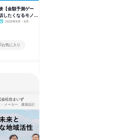
験【金額予測ゲー
ショート社風理解動画|IT×リユ
【先着順
話したくなるモノの
ース/東証プライム上場の裏側
体験!
2026年8月・9月
オンライン
2026年8月・9月
東京都
1日
1日
お気に入り
お気に入り
式会社住まいず
株式会社KADOKAWA
造・メーカー、建築設計
出版社・新聞社