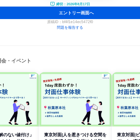
締切：2026年8月17日
エントリー画面へ
原稿ID：
bf4f1e14ec5472f0
問題を報告する
明会・イベント
正解のない値付け」
東京対面|人を惹きつける空間を
東京対面|