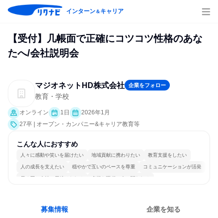
インターン
キャリア
＆
【受付】几帳面で正確にコツコツ性格のあな
たへ/会社説明会
マジオネットHD株式会社
企業をフォロー
教育・学校
オンライン
1日
2026年1月
27卒 | オープン・カンパニー&キャリア教育等
こんな人におすすめ
人々に感動や笑いを届けたい
地域貢献に携わりたい
教育支援をしたい
人の成長を支えたい
穏やかで互いのペースを尊重
コミュニケーションが活発
長く同じ会社に居続けられる
多様な職種の人と関われる
若手が裁量を持てる環境
人とたくさん会話する
募集情報
企業を知る