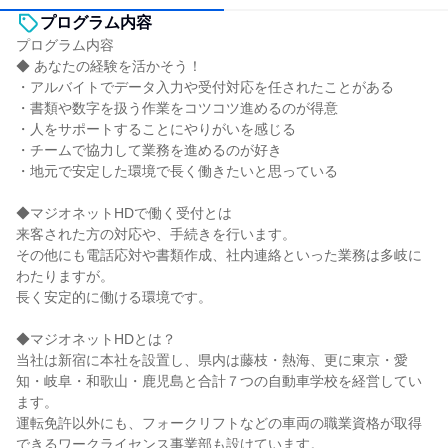
プログラム内容
プログラム内容
◆ あなたの経験を活かそう！
・アルバイトでデータ入力や受付対応を任されたことがある
・書類や数字を扱う作業をコツコツ進めるのが得意
・人をサポートすることにやりがいを感じる
・チームで協力して業務を進めるのが好き
・地元で安定した環境で長く働きたいと思っている
◆マジオネットHDで働く受付とは
来客された方の対応や、手続きを行います。
その他にも電話応対や書類作成、社内連絡といった業務は多岐に
わたりますが。
長く安定的に働ける環境です。
◆マジオネットHDとは？
当社は新宿に本社を設置し、県内は藤枝・熱海、更に東京・愛
知・岐阜・和歌山・鹿児島と合計７つの自動車学校を経営してい
ます。
運転免許以外にも、フォークリフトなどの車両の職業資格が取得
できるワークライセンス事業部も設けています。