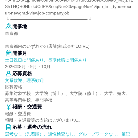
=5-nrt1-0-1jpm8ekcoh9fn800-e840497dfcd186eb-SoAa6_M3j2Y1
ShTHQR0NbzkdCdPP&seqNo=33&pageNo=1&job_list_type=recr
uit-newgrad-viewjob-companyjob
┗ ───────────────────────── ┛
開催地
東京都
東京都内のいずれかの店舗(株式会社LOIVE)
開催月
土日祝日に開催あり、長期休暇に開催あり
2026年8月・9月・10月
応募資格
文系歓迎、理系歓迎
応募資格
募集対象学校：大学院（博士）、大学院（修士）、大学、短大、
高等専門学校、専門学校
報酬・交通費
報酬・交通費
報酬・交通費等の支給はございません。
応募・選考の流れ
選考なし（先着順）、適性検査なし、グループワークなし、筆記