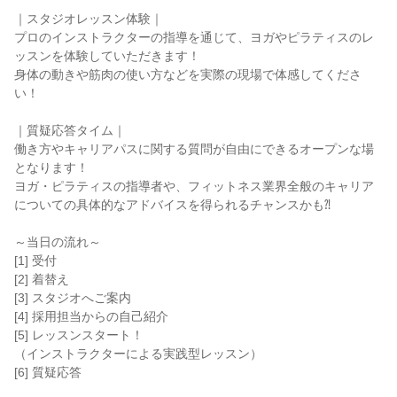
｜スタジオレッスン体験｜
プロのインストラクターの指導を通じて、ヨガやピラティスのレ
ッスンを体験していただきます！
身体の動きや筋肉の使い方などを実際の現場で体感してくださ
い！
｜質疑応答タイム｜
働き方やキャリアパスに関する質問が自由にできるオープンな場
となります！
ヨガ・ピラティスの指導者や、フィットネス業界全般のキャリア
についての具体的なアドバイスを得られるチャンスかも⁈
～当日の流れ～
[1] 受付
[2] 着替え
[3] スタジオへご案内
[4] 採用担当からの自己紹介
[5] レッスンスタート！
（インストラクターによる実践型レッスン）
[6] 質疑応答