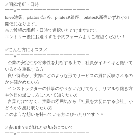
✅開催場所・日時
￣￣V￣￣￣￣￣￣￣￣￣￣￣￣￣￣￣￣￣
loive池袋、pilatesK澁谷、pilatesK銀座、pilatesK新宿いずれかの
開催になります。
※ご希望の場所・日時で選択いただけますので、
エントリー後にお送りする予約フォームよりご確認ください！
✅こんな方にオススメ
￣￣V￣￣￣￣￣￣￣￣￣￣￣￣￣￣￣￣￣
- 企業の安定性や将来性を判断する上で、社員がイキイキと働いて
いるかを重視する方
- 良い待遇が、実際にどのような形でサービスの質に反映されるの
かを確かめたい方
- インストラクターの仕事のやりがいだけでなく、リアルな働き方
や休日の過ごし方について知りたい方
- 言葉だけでなく、実際の雰囲気から「社員を大切にする会社」か
どうかを感じ取りたい方
このような想いを持っている方にぴったりです＾＾
✅参加までの流れと参加後について
￣￣V￣￣￣￣￣￣￣￣￣￣￣￣￣￣￣￣￣