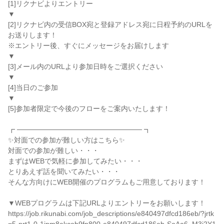
[1]リクナビよりエントリー
▼
[2]リクナビ内の受信BOX宛と登録アドレス宛に日程予約のURLを
お送りします！
※エントリー後、すぐにメッセージをお届けします
▼
[3]メール内のURLより参加日時をご選択ください
▼
[4]当日のご参加
▼
[5]参加者限定で今後のフローをご案内いたします！
┏ ───────────────────────── ┓
✨対面での参加が難しい方はこちら✨
対面での参加が難しい・・・
まずはWEBで気軽に参加してみたい・・・
とりあえず話を聞いてみたい・・・
そんな方向けにWEB開催のプログラムもご用意しております！
▼WEBプログラムは下記URLよりエントリーをお願いします！
https://job.rikunabi.com/job_descriptions/e840497dfcd186eb/?jrtk