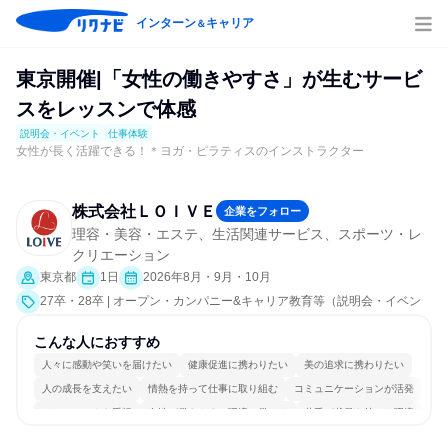
インターン
キャリア
＆
東京開催|「女性の働きやすさ」が生むサービ
スをレッスンで体感
説明会・イベント
仕事体験
女性が長く活躍できる！＊ヨガ・ピラティスのインストラクター
株式会社ＬＯＩＶＥ
企業をフォロー
理容・美容・エステ、生活関連サービス、スポーツ・レ
クリエーション
東京都
1日
2026年8月・9月・10月
27卒・28卒 | オープン・カンパニー&キャリア教育等（説明会・イベン
ト [職種研究、職場見学会、社員交流会、就活サポート、会社説明会、業
界研究]、仕事体験）
こんな人におすすめ
人々に感動や笑いを届けたい
健康促進に携わりたい
美の追求に携わりたい
人の成長を支えたい
情熱を持って仕事に取り組む
コミュニケーションが活発
チームワークを重視
女性が働きやすい環境で働ける
若手が裁量を持てる環境
人とたくさん会話する