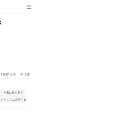
ス
、社員交流会、会社説
って仕事に取り組む
人とたくさん会話する