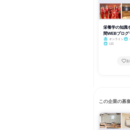
栄養学の知識を
間WEBプログ
オンライン
1日
お
この企業の募