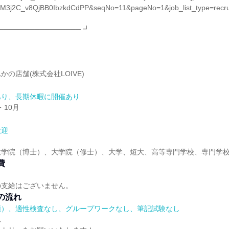
M3j2C_v8QjBB0IbzkdCdPP&seqNo=11&pageNo=1&job_list_type=recrui
──────────────── ┛
の店舗(株式会社LOIVE)
あり、長期休暇に開催あり
・10月
歓迎
大学院（博士）、大学院（修士）、大学、短大、高等専門学校、専門学
費
の支給はございません。
の流れ
順）、適性検査なし、グループワークなし、筆記試験なし
れ