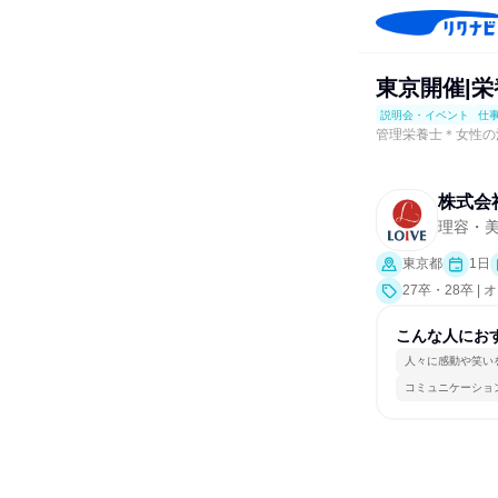
東京開催|
説明会・イベント
仕
管理栄養士＊女性の
株式会
理容・
東京都
1日
27卒・28卒
明会、業界研究
こんな人にお
人々に感動や笑い
コミュニケーショ