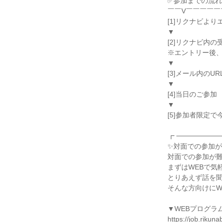
✅参加までの流
￣￣V￣￣￣￣￣
[1]リクナビより
▼
[2]リクナビ内
※エントリー後
▼
[3]メール内の
▼
[4]当日のご参加
▼
[5]参加者限定
┏ ─────────
✨対面での参加
対面での参加が
まずはWEBで気
とりあえず話を
そんな方向けにW
▼WEBプログラ
https://job.riku