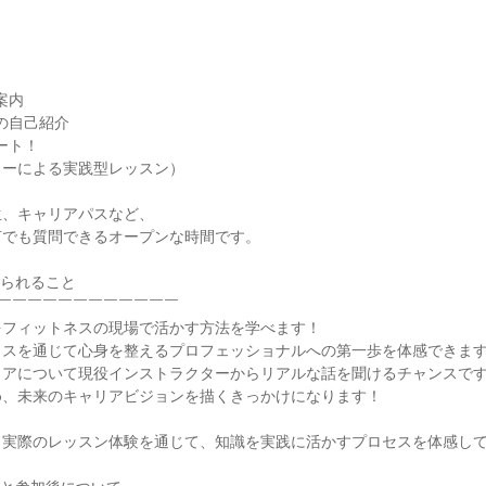
～
案内
らの自己紹介
タート！
ターによる実践型レッスン）
生、キャリアパスなど、
何でも質問できるオープンな時間です。
得られること
￣￣￣￣￣￣￣￣￣￣￣￣
をフィットネスの現場で活かす方法を学べます！
ィスを通じて心身を整えるプロフェッショナルへの第一歩を体感できま
リアについて現役インストラクターからリアルな話を聞けるチャンスで
め、未来のキャリアビジョンを描くきっかけになります！
、実際のレッスン体験を通じて、知識を実践に活かすプロセスを体感して