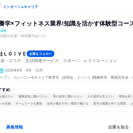
インターン
キャリア
＆
栄養学×フィットネス業界!知識を活かす体験型コー
事体験
活躍を応援＊特別案内あり◎
社ＬＯＩＶＥ
企業をフォロー
美容・エステ、生活関連サービス、スポーツ・レクリエーション
2026年8月・9月・10月
 | オープン・カンパニー&キャリア教育等（説明会・イベント [職種研究、職場見学会
]、仕事体験）
すすめ
を届けたい
健康促進に携わりたい
美の追求に携わりたい
人の成長を支えたい
情熱を持
ンが活発
チームワークを重視
女性が働きやすい環境で働ける
若手が裁量を持てる環境
募集情報
企業を知る