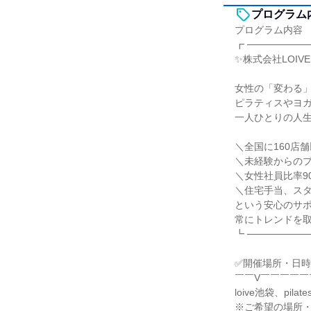
プログラム
プログラム内容
┏ ─────────
✨株式会社LOIV
女性の「変わる
ピラティスやヨ
一人ひとりの人
＼全国に160店
＼未経験からの
＼女性社員比率9
＼住宅手当、ス
という安心のサ
常にトレンドを
┗ ─────────
✅開催場所・日時
￣￣V￣￣￣￣￣
loive池袋、pil
※ご希望の場所