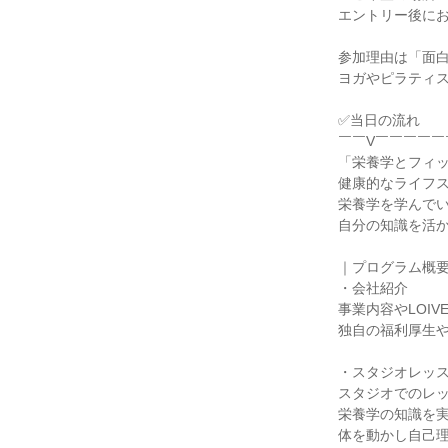
エントリー後に
参加理由は「面白
ヨガやピラティ
✅当日の流れ
￣￣V￣￣￣￣￣
「栄養学とフィ
健康的なライフ
栄養学を学んで
自分の知識を活
｜プログラム概要
・会社紹介
事業内容やLOI
独自の福利厚生
・スタジオレッ
スタジオでのレ
栄養学の知識を
体を動かし自己