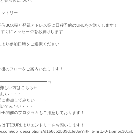
れと参加後について
￣￣￣￣￣￣￣￣￣￣￣￣
エントリー
の受信BOX宛と登録アドレス宛に日程予約のURLをお送りします！
、すぐにメッセージをお届けします
URLより参加日時をご選択ください
で今後のフローをご案内いたします！
──────────────── ┓
が難しい方はこちら✨
難しい・・・
軽に参加してみたい・・・
聞いてみたい・・・
EB開催のプログラムもご用意しております！
ムは下記URLよりエントリーをお願いします！
nabi.com/job_descriptions/d168cb2b89dcfe8a/?jrtk=5-nrt1-0-1jpm5c30ci