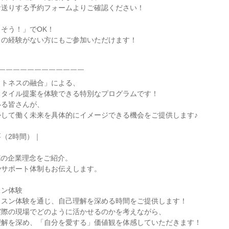
お送りする予約フォームよりご確認ください！
そう！」でOK！
スの経験がない方にもご参加いただけます！
￣￣￣￣￣￣￣￣￣￣￣￣
ットネスの融合」による、
スタイル提案を体験できる特別なプログラムです！
いる皆さんが、
かして働く未来を具体的にイメージできる機会をご提供します♪
（2時間）｜
VEの企業理念をご紹介。
やサポート体制もお伝えします。
スン体験
ッスン体験を通じ、自己理解を深める時間をご提供します！
実際の現場でどのように活かせるのかを考えながら、
理解を深め、「自分を愛する」価値観を体感していただきます！