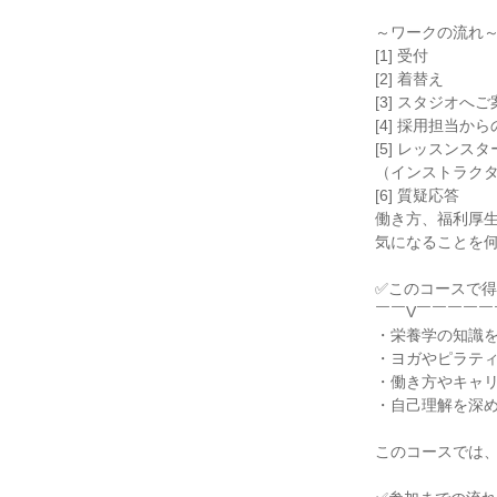
～ワークの流れ
[1] 受付
[2] 着替え
[3] スタジオへご
[4] 採用担当か
[5] レッスンス
（インストラク
[6] 質疑応答
働き方、福利厚
気になることを
✅このコースで
￣￣V￣￣￣￣￣
・栄養学の知識
・ヨガやピラテ
・働き方やキャ
・自己理解を深
このコースでは