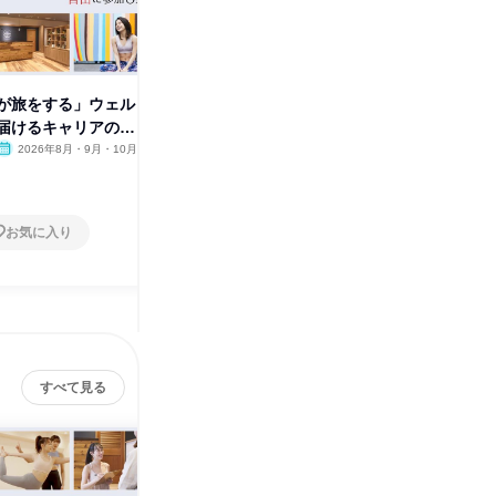
が旅をする」ウェル
東京開催|栄養学×フィットネス
その「好
届けるキャリアの魅
業界!知識を活かす体験型コース
プロを目
2026年8月・9月・10月
東京都
2026年8月・9月・10月
オンラ
1日
1日
お気に入り
お気に入り
すべて見る