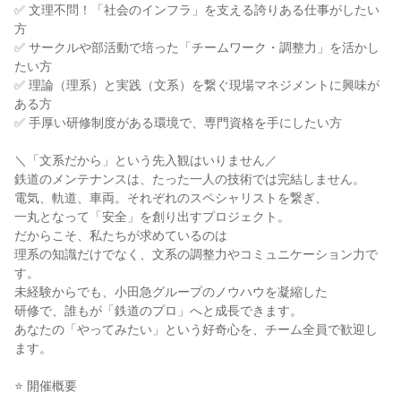
✅ 文理不問！「社会のインフラ」を支える誇りある仕事がしたい
方
✅ サークルや部活動で培った「チームワーク・調整力」を活かし
たい方
✅ 理論（理系）と実践（文系）を繋ぐ現場マネジメントに興味が
ある方
✅ 手厚い研修制度がある環境で、専門資格を手にしたい方
＼「文系だから」という先入観はいりません／
鉄道のメンテナンスは、たった一人の技術では完結しません。
電気、軌道、車両。それぞれのスペシャリストを繋ぎ、
一丸となって「安全」を創り出すプロジェクト。
だからこそ、私たちが求めているのは
理系の知識だけでなく、文系の調整力やコミュニケーション力で
す。
未経験からでも、小田急グループのノウハウを凝縮した
研修で、誰もが「鉄道のプロ」へと成長できます。
あなたの「やってみたい」という好奇心を、チーム全員で歓迎し
ます。
⭐ 開催概要