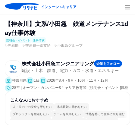
インターン
キャリア
＆
【神奈川】文系/小田急 鉄道メンテナンス1d
ay仕事体験
説明会・イベント
仕事体験
✨先着順 ✨交通費一部支給 ✨小田急グループ
株式会社小田急エンジニアリング
企業をフォロー
建設・土木、鉄道、電力・ガス・水道・エネルギー
神奈川県
1日
2026年8月・9月・10月・11月・12月
28卒 | オープン・カンパニー&キャリア教育等（説明会・イベント [職種
研究、職場見学会、就活サポート、会社説明会、業界研究]、仕事体験）
こんな人におすすめ
人・世の中の安全を守りたい
地域貢献に携わりたい
プロジェクトを推進したい
チームを統率したい
情熱を持って仕事に取り組む
コミュニケーションが活発
冷静に仕事に取り組む
チームワークを重視
長く同じ会社に居続けられる
一つの専門分野を極める