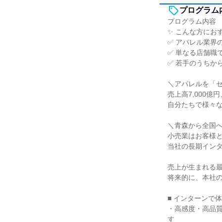
プログラム
プログラム内容
✨ こんな方にお
✅ アパレル業界
✅ 単なる店舗職
✅ 若手のうちか
＼アパレルを「
売上高7,000
自分たちで様々
＼青森から全国へ
小売業はお客様
当社の長期イン
売上が生まれる
将来的に、本社
■ インターンで
・高感度・高品
す