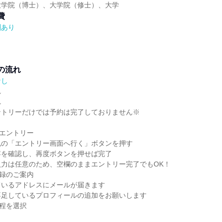
大学院（博士）、大学院（修士）、大学
費
酬あり
の流れ
なし
れ
れ
ントリーだけでは予約は完了しておりません※
らエントリー
色の「エントリー画面へ行く」ボタンを押す
容を確認し、再度ボタンを押せば完了
入力は任意のため、空欄のままエントリー完了でもOK！
登録のご案内
ているアドレスにメールが届きます
不足しているプロフィールの追加をお願いします
日程を選択