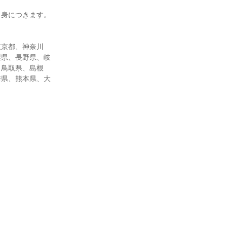
も身につきます。
東京都、神奈川
梨県、長野県、岐
、鳥取県、島根
崎県、熊本県、大