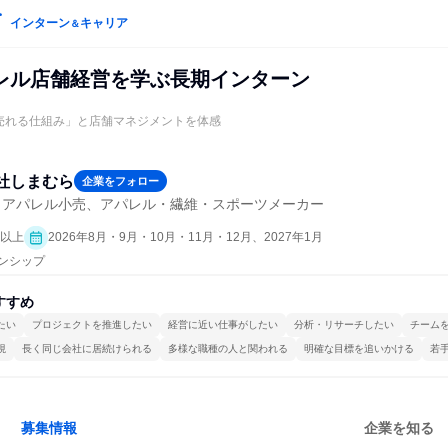
インターン
キャリア
＆
レル店舗経営を学ぶ長期インターン
の「売れる仕組み」と店舗マネジメントを体感
社しまむら
企業をフォロー
・アパレル小売、アパレル・繊維・スポーツメーカー
日以上
2026年8月・9月・10月・11月・12月、2027年1月
ーンシップ
すすめ
たい
プロジェクトを推進したい
経営に近い仕事がしたい
分析・リサーチしたい
チーム
視
長く同じ会社に居続けられる
多様な職種の人と関われる
明確な目標を追いかける
若
募集情報
企業を知る