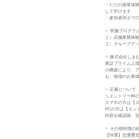
・ただの接客体
して学びます
・参加者同士で
✨ 実施プログラ
１）店舗業務体
２）グループデ
✨ 株式会社しま
東証プライム上
の構築により、
も、地域のお客
✨ 応募について
＼エントリー時
スマホの方は【
PCの方は【エン
内容を確認後、
✨ その他特徴の
【待遇】交通費