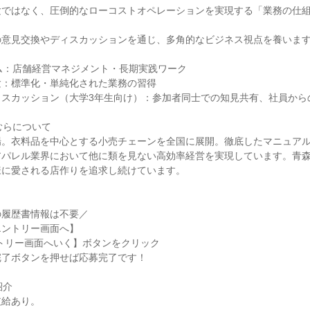
験ではなく、圧倒的なローコストオペレーションを実現する「業務の仕
の意見交換やディスカッションを通じ、多角的なビジネス視点を養いま
ム：店舗経営マネジメント・長期実践ワーク
験：標準化・単純化された業務の習得
ィスカッション（大学3年生向け）：参加者同士での知見共有、社員から
むらについて
場。衣料品を中心とする小売チェーンを全国に展開。徹底したマニュア
アパレル業界において他に類を見ない高効率経営を実現しています。青
様に愛される店作りを追求し続けています。
の履歴書情報は不要／
エントリー画面へ】
トリー画面へいく】ボタンをクリック
完了ボタンを押せば応募完了です！
紹介
支給あり。