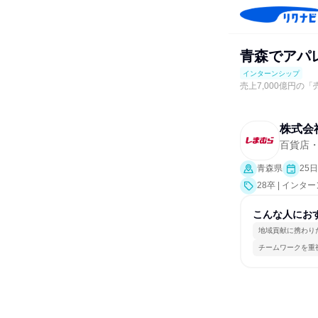
青森でアパ
インターンシップ
売上7,000億円
株式会
百貨店
青森県
25
28卒 | インタ
こんな人にお
地域貢献に携わり
チームワークを重