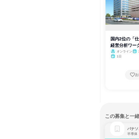
国内2位の「
経営分析ワー
オンライン
月・
1日
月
お
この募集と一
パナソ
半導体