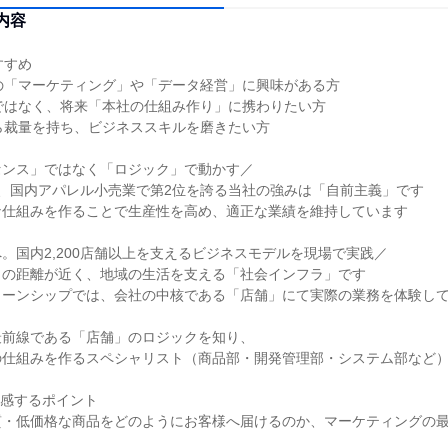
内容
すすめ
の「マーケティング」や「データ経営」に興味がある方
ではなく、将来「本社の仕組み作り」に携わりたい方
ら裁量を持ち、ビジネススキルを磨きたい方
センス」ではなく「ロジック」で動かす／
億円、国内アパレル小売業で第2位を誇る当社の強みは「自前主義」です
な仕組みを作ることで生産性を高め、適正な業績を維持しています
。国内2,200店舗以上を支えるビジネスモデルを現場で実践／
との距離が近く、地域の生活を支える「社会インフラ」です
ターンシップでは、会社の中核である「店舗」にて実際の業務を体験し
最前線である「店舗」のロジックを知り、
の仕組みを作るスペシャリスト（商品部・開発管理部・システム部など
体感するポイント
質・低価格な商品をどのようにお客様へ届けるのか、マーケティングの