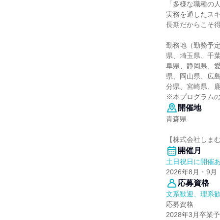
「多様な職種の
実務を通したス
長期だからこそ
勤務地（勤務予
県、埼玉県、千
阜県、静岡県、
県、岡山県、広
分県、宮崎県、
※本プログラム
開催地
青森県
【株式会社しま
開催月
土日祝日に開催
2026年8月・9月
応募資格
文系歓迎、理系
応募資格
2028年3月卒業