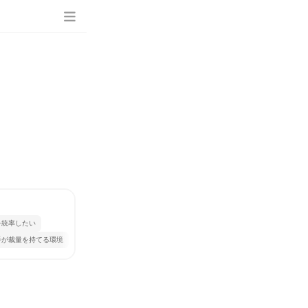
を統率したい
手が裁量を持てる環境