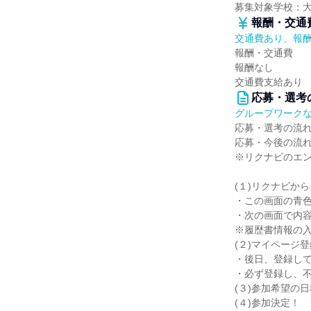
募集対象学校：
報酬・交通
交通費あり、報
報酬・交通費
報酬なし
交通費支給あり
応募・選考
グループワーク
応募・選考の流
応募・今後の流
※リクナビのエ
(１)リクナビか
・この画面の青
・次の画面で内
※履歴書情報の
(２)マイページ
・後日、登録し
・必ず登録し、
(３)参加希望の
(４)参加決定！