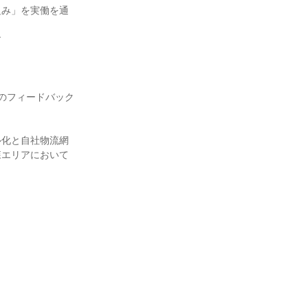
組み」を実働を通
す
のフィードバック
ル化と自社物流網
森エリアにおいて