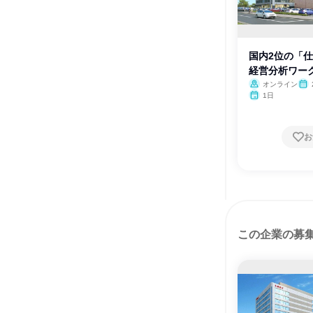
国内2位の「
経営分析ワー
オンライン
月・
1日
月
お
この企業の募