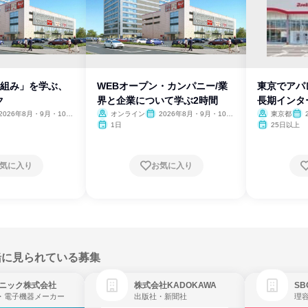
仕組み」を学ぶ、
WEBオープン・カンパニー/業
東京でアパ
ク
界と企業について学ぶ2時間
長期インタ
2026年8月・9月・10
オンライン
2026年8月・9月・10
東京都
11月・12月、2027年1
月・11月・12月、2027年1
月・1
1日
25日以上
月
気に入り
お気に入り
緒に見られている募集
ニック株式会社
株式会社KADOKAWA
・電子機器メーカー
出版社・新聞社