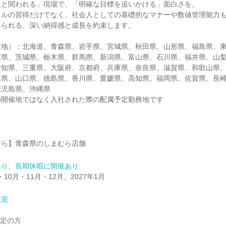
人と関われる」現場で、「明確な目標を追いかける」面白さを。
キルの習得だけでなく、社会人としての基礎的なマナーや数値管理能力
得られる、深い納得感と成長を約束します。
定地）：北海道、青森県、岩手県、宮城県、秋田県、山形県、福島県、
葉県、茨城県、栃木県、群馬県、新潟県、富山県、石川県、福井県、山
愛知県、三重県、大阪府、京都府、兵庫県、奈良県、滋賀県、和歌山県
島県、山口県、徳島県、香川県、愛媛県、高知県、福岡県、佐賀県、長
鹿児島県、沖縄県
の開催地ではなく入社された際の配属予定勤務地です
むら】青森県のしまむら店舗
あり、長期休暇に開催あり
・10月・11月・12月、2027年1月
歓迎
予定の方