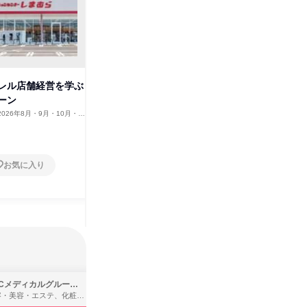
レル店舗経営を学ぶ
大阪でアパレル店舗経営を学ぶ
【埼玉】
ーン
長期インターン
体感1d
2026年8月・9月・10月・11
大阪府
2026年8月・9月・10月・11
埼玉県
2月、2027年1月
月・12月、2027年1月
25日以上
1日
お気に入り
お気に入り
SBCメディカルグループ株式会社
株式会社バンダイ
理容・美容・エステ、化粧品・理美容用品小売、医療・病院
アパレル・繊維・スポーツメーカー、製造・メーカー、ゲーム制作・販売