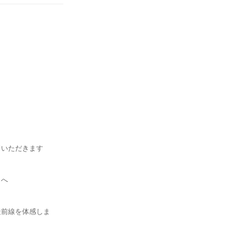
ていただきます
）へ
最前線を体感しま