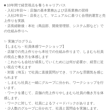
■ 10年間で経営視点を養うキャリアパス
・入社1年目〜：店舗の基本業務および店長業務の習得
・入社2年目〜：店長として、マニュアルに基づく合理的運営と売
上作りを実践
・店長経験後：本社（商品部、開発管理部、システム部など）で
の仕組み作りへ
✨ 実施プログラム
【しまむら・社員体感ワークショップ】
・店舗での売上作りから本社での仕組み作りまで、しまむら社員
の視点と働き方を体感します
・これからも会社が成長していくためには何が必要か、経営に近
い視点で考えます
・対面（埼玉）で社員に直接質問ができ、リアルな雰囲気を感じ
られます
・しまむら社員と一緒にグループに分かれ、ワークショップを行
います。
・ワークを通じて、店舗の売上作りやしまむら社員の働き方を体
感します。
・ワークに対して、社員によるフィードバックがあります。
・少人数のグループに分かれて、社員と質問会を実施します。