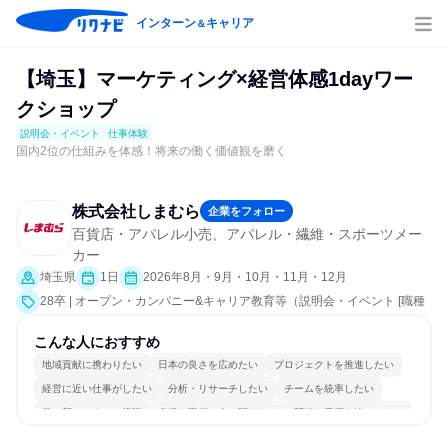
インターン
キャリア
＆
【埼玉】マーケティング×経営体感1dayワー
クショップ
説明会・イベント
仕事体験
国内2位の仕組みを体感！将来の働く価値観を磨く
株式会社しまむら
企業をフォロー
百貨店・アパレル小売、アパレル・繊維・スポーツメー
カー
埼玉県
1日
2026年8月・9月・10月・11月・12月
28卒 | オープン・カンパニー&キャリア教育等（説明会・イベント [職種
研究、課題解決プログラム、社員交流会、就活サポート、会社説明会、
業界研究]、仕事体験）
こんな人におすすめ
地域貢献に携わりたい
日本の良さを広めたい
プロジェクトを推進したい
経営に近い仕事がしたい
分析・リサーチしたい
チームを統率したい
常に新しいものに挑戦
多様な職種の人と関われる
明確な目標を追いかける
若手が裁量を持てる環境