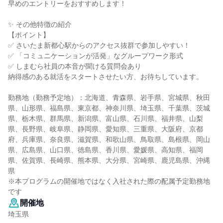
早めのエントリーをおすすめします！
✨ その他特徴の紹介
【ポイント】
✅ さいたま新都心駅からのアクセス抜群で参加しやすい！
✅ 「コミュニケーションが活発」なグループワーク形式
✅ しまむら社員の本音が聞ける質問会あり
納得感のある就活をスタートさせたい方、お待ちしています。
勤務地（勤務予定地）：北海道、青森県、岩手県、宮城県、秋田
県、山形県、福島県、東京都、神奈川県、埼玉県、千葉県、茨城
県、栃木県、群馬県、新潟県、富山県、石川県、福井県、山梨
県、長野県、岐阜県、静岡県、愛知県、三重県、大阪府、京都
府、兵庫県、奈良県、滋賀県、和歌山県、鳥取県、島根県、岡山
県、広島県、山口県、徳島県、香川県、愛媛県、高知県、福岡
県、佐賀県、長崎県、熊本県、大分県、宮崎県、鹿児島県、沖縄
県
※本プログラムの開催地ではなく入社された際の配属予定勤務地
です
開催地
埼玉県