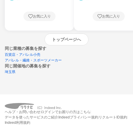
お気に入り
お気に入り
トップページへ
同じ業種の募集を探す
百貨店・アパレル小売
アパレル・繊維・スポーツメーカー
同じ開催地の募集を探す
埼玉県
エントリーするとプログラムの詳細案内を
ヘルプ・お問い合わせ
ログインでお困りの方はこちら
受け取れるようになります
データを使ったサービスのご紹介
Indeedプライバシー規約
リクルートID規約
Indeed利用規約
締切：2026年9月30日
エントリー画面へ