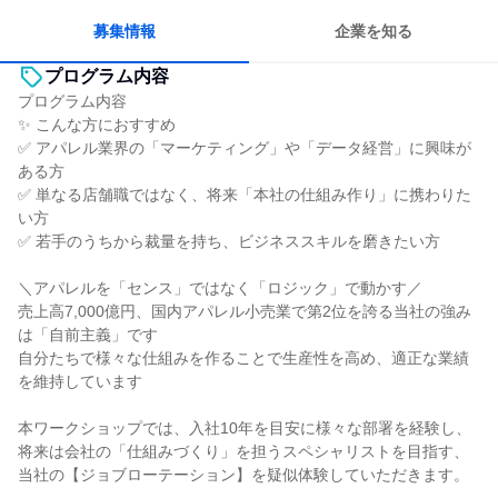
募集情報
企業を知る
プログラム内容
プログラム内容
✨ こんな方におすすめ
✅ アパレル業界の「マーケティング」や「データ経営」に興味が
ある方
✅ 単なる店舗職ではなく、将来「本社の仕組み作り」に携わりた
い方
✅ 若手のうちから裁量を持ち、ビジネススキルを磨きたい方
＼アパレルを「センス」ではなく「ロジック」で動かす／
売上高7,000億円、国内アパレル小売業で第2位を誇る当社の強み
は「自前主義」です
自分たちで様々な仕組みを作ることで生産性を高め、適正な業績
を維持しています
本ワークショップでは、入社10年を目安に様々な部署を経験し、
将来は会社の「仕組みづくり」を担うスペシャリストを目指す、
当社の【ジョブローテーション】を疑似体験していただきます。