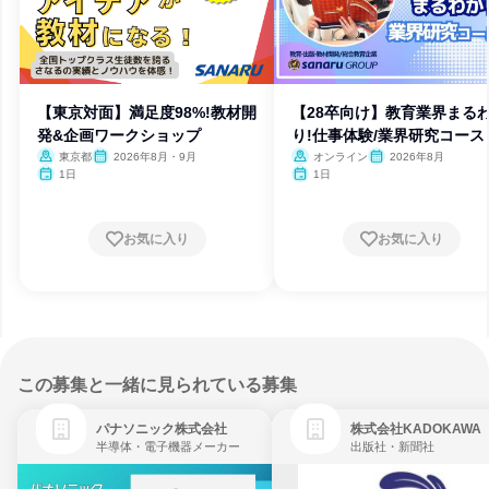
【東京対面】満足度98%!教材開
【28卒向け】教育業界まる
発&企画ワークショップ
り!仕事体験/業界研究コース
東京都
2026年8月・9月
オンライン
2026年8月
1日
1日
お気に入り
お気に入り
この募集と一緒に見られている募集
パナソニック株式会社
株式会社KADOKAWA
半導体・電子機器メーカー
出版社・新聞社