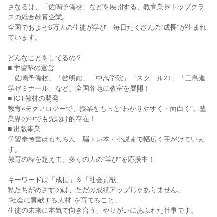
さなるは、「佐鳴予備校」などを展開する、教育業界トップクラ
スの総合教育企業。
全国でおよそ6万人の生徒が学び、毎日たくさんの“成長”が生まれ
ています。
どんなことをしてるの？
■ 学習塾の運営
「佐鳴予備校」「啓明館」「中萬学院」「スクール21」「三島進
学ゼミナール」など、全国各地に教室を展開！
■ ICT教材の開発
教育×テクノロジーで、授業をもっと“わかりやすく・面白く”。塾
業界の中でも先駆け的存在！
■ 出版事業
学習参考書はもちろん、脳トレ本・小説まで幅広く手がけていま
す。
教育の枠を超えて、多くの人の“学び”を応援中！
キーワードは「成長」＆「社会貢献」
私たちがめざすのは、ただの成績アップじゃありません。
“社会に貢献する人材”を育てること。
生徒の未来に本気で向き合う、やりがいにあふれた仕事です。