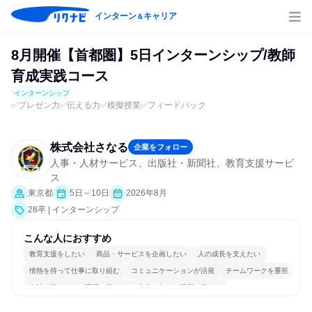
インターン
キャリア
＆
8月開催【首都圏】5日インターンシップ/教師
育成実践コース
インターンシップ
✅プレゼン力✅伝える力✅模擬授業✅フィードバック
株式会社さなる
企業をフォロー
人事・人材サービス、出版社・新聞社、教育支援サービ
ス
東京都
5日～10日
2026年8月
28卒 | インターンシップ
こんな人におすすめ
教育支援をしたい
商品・サービスを企画したい
人の成長を支えたい
情熱を持って仕事に取り組む
コミュニケーションが活発
チームワークを重視
女性が働きやすい環境で働ける
自分の好きな場所で働ける
若手が裁量を持てる環境
人とたくさん会話する