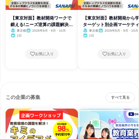
【東京対面】教材開発ワークで
【東京対面】教材開発から
鍛える!ニーズ逆算の課題解決思
ターゲット別企画マーケテ
考
グ
東京都
2026年8月・9月・10月
東京都
2026年8月・9月・10月
1日
1日
お気に入り
お気に入り
この企業の募集
すべて見る