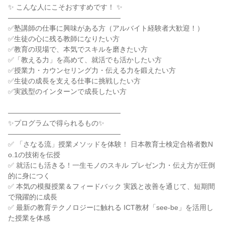
✨ こんな人にこそおすすめです！ ✨
――――――――――――――――
✅塾講師の仕事に興味がある方（アルバイト経験者大歓迎！）
✅生徒の心に残る教師になりたい方
✅教育の現場で、本気でスキルを磨きたい方
✅「教える力」を高めて、就活でも活かしたい方
✅授業力・カウンセリング力・伝える力を鍛えたい方
✅生徒の成長を支える仕事に挑戦したい方
✅実践型のインターンで成長したい方
――――――――――――――――
✨プログラムで得られるもの✨
――――――――――――――――
✅ 「さなる流」授業メソッドを体験！ 日本教育士検定合格者数N
o.1の技術を伝授
✅ 就活にも活きる！一生モノのスキル プレゼン力・伝え方が圧倒
的に身につく
✅ 本気の模擬授業＆フィードバック 実践と改善を通じて、短期間
で飛躍的に成長
✅ 最新の教育テクノロジーに触れる ICT教材「see-be」を活用し
た授業を体感