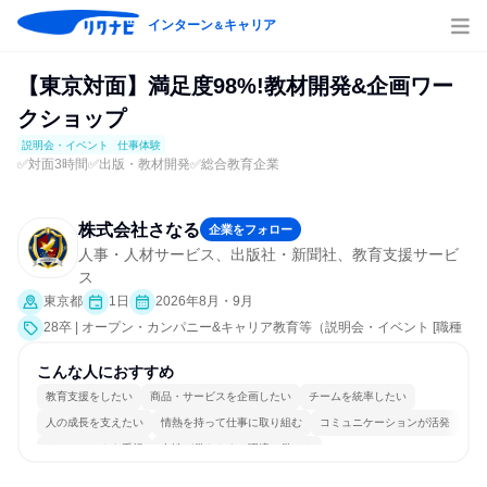
インターン
キャリア
＆
【東京対面】満足度98%!教材開発&企画ワー
クショップ
説明会・イベント
仕事体験
✅対面3時間✅出版・教材開発✅総合教育企業
株式会社さなる
企業をフォロー
人事・人材サービス、出版社・新聞社、教育支援サービ
ス
東京都
1日
2026年8月・9月
28卒 | オープン・カンパニー&キャリア教育等（説明会・イベント [職種
研究、課題解決プログラム、就活サポート、会社説明会、業界研究]、仕
事体験）
こんな人におすすめ
教育支援をしたい
商品・サービスを企画したい
チームを統率したい
人の成長を支えたい
情熱を持って仕事に取り組む
コミュニケーションが活発
チームワークを重視
女性が働きやすい環境で働ける
自分の好きな場所で働ける
人とたくさん会話する