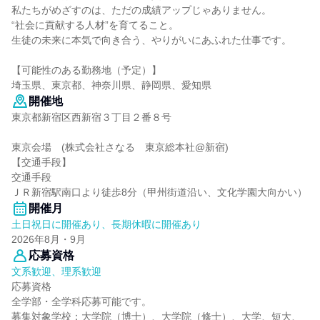
私たちがめざすのは、ただの成績アップじゃありません。
“社会に貢献する人材”を育てること。
生徒の未来に本気で向き合う、やりがいにあふれた仕事です。
【可能性のある勤務地（予定）】
埼玉県、東京都、神奈川県、静岡県、愛知県
開催地
東京都新宿区西新宿３丁目２番８号
東京会場 (株式会社さなる 東京総本社@新宿)
【交通手段】
交通手段
ＪＲ新宿駅南口より徒歩8分（甲州街道沿い、文化学園大向かい）
開催月
土日祝日に開催あり、長期休暇に開催あり
2026年8月・9月
応募資格
文系歓迎、理系歓迎
応募資格
全学部・全学科応募可能です。
募集対象学校：大学院（博士）、大学院（修士）、大学、短大、