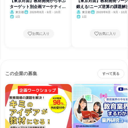
【東京対面】教材開発から学ぶ
【東京対面】教材開発ワー
ターゲット別企画マーケティン
鍛える!ニーズ逆算の課題解
グ
考
東京都
2026年8月・9月・10月
東京都
2026年8月・9月・10月
1日
1日
お気に入り
お気に入り
この企業の募集
すべて見る