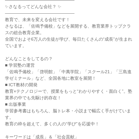
――――――――――――――――
✨さなるってどんな会社？ ✨
――――――――――――――――
教育で、未来を変える会社です！
さなるは、「佐鳴予備校」などを展開する、教育業界トップクラ
スの総合教育企業。
全国でおよそ6万人の生徒が学び、毎日たくさんの“成長”が生まれ
ています。
どんなことをしてるの？
■ 学習塾の運営
「佐鳴予備校」「啓明館」「中萬学院」「スクール21」「三島進
学ゼミナール」など、全国各地に教室を展開！
■ ICT教材の開発
教育×テクノロジーで、授業をもっと“わかりやすく・面白く”。塾
業界の中でも先駆け的存在！
■ 出版事業
学習参考書はもちろん、脳トレ本・小説まで幅広く手がけていま
す。
教育の枠を超えて、多くの人の“学び”を応援中！
キーワードは「成長」＆「社会貢献」