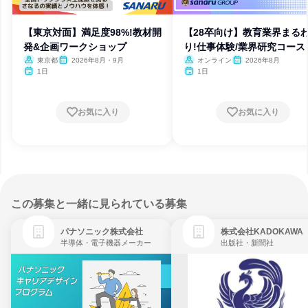
【東京対面】満足度98%!教材開
【28卒向け】教育業界まる
発&企画ワークショップ
り!仕事体験/業界研究コース
東京都
2026年8月・9月
オンライン
2026年8月
1日
1日
お気に入り
お気に入り
この募集と一緒に見られている募集
パナソニック株式会社
株式会社KADOKAWA
半導体・電子機器メーカー
出版社・新聞社