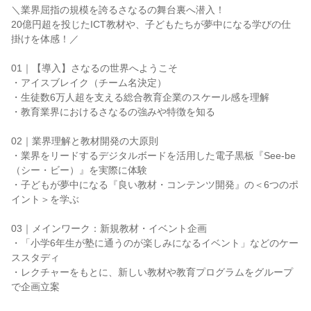
＼業界屈指の規模を誇るさなるの舞台裏へ潜入！
20億円超を投じたICT教材や、子どもたちが夢中になる学びの仕
掛けを体感！／
01｜【導入】さなるの世界へようこそ
・アイスブレイク（チーム名決定）
・生徒数6万人超を支える総合教育企業のスケール感を理解
・教育業界におけるさなるの強みや特徴を知る
02｜業界理解と教材開発の大原則
・業界をリードするデジタルボードを活用した電子黒板『See-be
（シー・ビー）』を実際に体験
・子どもが夢中になる『良い教材・コンテンツ開発』の＜6つのポ
イント＞を学ぶ
03｜メインワーク：新規教材・イベント企画
・「小学6年生が塾に通うのが楽しみになるイベント」などのケー
ススタディ
・レクチャーをもとに、新しい教材や教育プログラムをグループ
で企画立案