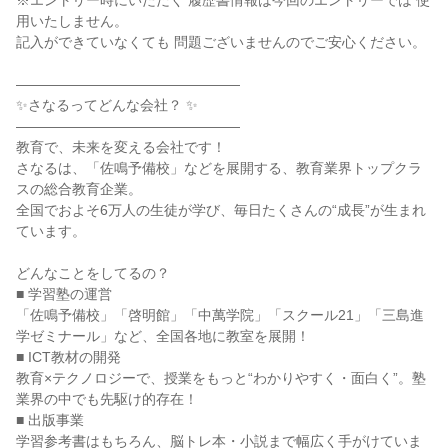
※エントリー時にいただく 履歴書情報は今回のエントリーでは 使
用いたしません。
記入ができていなくても 問題ございませんのでご安心ください。
――――――――――――――――
✨さなるってどんな会社？ ✨
――――――――――――――――
教育で、未来を変える会社です！
さなるは、「佐鳴予備校」などを展開する、教育業界トップクラ
スの総合教育企業。
全国でおよそ6万人の生徒が学び、毎日たくさんの“成長”が生まれ
ています。
どんなことをしてるの？
■ 学習塾の運営
「佐鳴予備校」「啓明館」「中萬学院」「スクール21」「三島進
学ゼミナール」など、全国各地に教室を展開！
■ ICT教材の開発
教育×テクノロジーで、授業をもっと“わかりやすく・面白く”。塾
業界の中でも先駆け的存在！
■ 出版事業
学習参考書はもちろん、脳トレ本・小説まで幅広く手がけていま