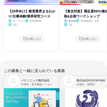
【28卒向け】教育業界まるわか
【東京対面】満足度98%!教
り!仕事体験/業界研究コース
発&企画ワークショップ
オンライン
2026年8月
東京都
2026年8月・9月
1日
1日
お気に入り
お気に入り
この募集と一緒に見られている募集
パナソニック株式会社
株式会社KADOKAWA
半導体・電子機器メーカー
出版社・新聞社