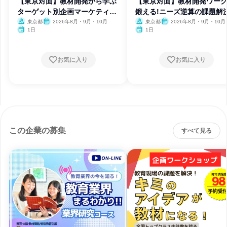
【東京対面】教材開発から学ぶ
【東京対面】教材開発ワー
ターゲット別企画マーケティン
鍛える!ニーズ逆算の課題解
グ
考
東京都
2026年8月・9月・10月
東京都
2026年8月・9月・10月
1日
1日
お気に入り
お気に入り
この企業の募集
すべて見る