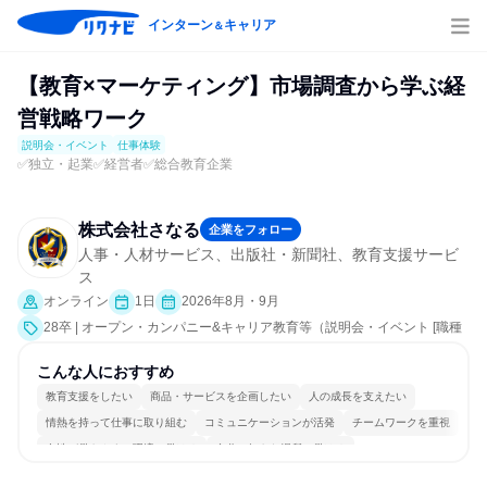
インターン
キャリア
＆
【教育×マーケティング】市場調査から学ぶ経
営戦略ワーク
説明会・イベント
仕事体験
✅独立・起業✅経営者✅総合教育企業
株式会社さなる
企業をフォロー
人事・人材サービス、出版社・新聞社、教育支援サービ
ス
オンライン
1日
2026年8月・9月
28卒 | オープン・カンパニー&キャリア教育等（説明会・イベント [職種
研究、課題解決プログラム、就活サポート、業界研究]、仕事体験）
こんな人におすすめ
教育支援をしたい
商品・サービスを企画したい
人の成長を支えたい
情熱を持って仕事に取り組む
コミュニケーションが活発
チームワークを重視
女性が働きやすい環境で働ける
自分の好きな場所で働ける
若手が裁量を持てる環境
人とたくさん会話する