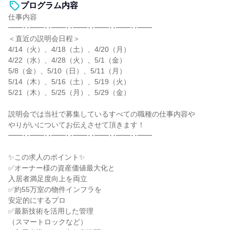
プログラム内容
仕事内容
━━･･━━･･━━･･━━･･━━･･━━･･━━
＜直近の説明会日程＞
4/14（火）、4/18（土）、4/20（月）
4/22（水）、4/28（火）、5/1（金）
5/8（金）、5/10（日）、5/11（月）
5/14（木）、5/16（土）、5/19（火）
5/21（木）、5/25（月）、5/29（金）
説明会では当社で募集しているすべての職種の仕事内容や
やりがいについてお伝えさせて頂きます！
━━･･━━･･━━･･━━･･━━･･━━･･━━
✨この求人のポイント✨
✅オーナー様の資産価値最大化と
入居者満足度向上を両立
✅約55万室の物件インフラを
安定的にするプロ
✅最新技術を活用した管理
（スマートロックなど）