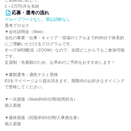
∟勤務地に応じて、
1～2万円/月を支給
応募・選考の流れ
グループワークなし、筆記試験なし
選考プロセス
▼会社説明会（Web）
当社の事業・仕事・キャリア・現場のリアルまで約90分で体系的
にご理解いただけるプログラムです。
すべてWEB配信（ZOOM）なので、全国どこからでもご参加可能
です。
定員制・先着順のため、お早めのご予約をおすすめします！
▼書類選考・適性テスト受検
ESをマイページより提出頂きます。期限内のお好きなタイミング
で受検してください。
▼一次面接（Web/約60分間/採用担当）
個人面接
▼最終面接（対面/約60分間/人事責任者）
個人面接