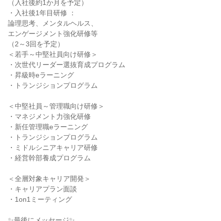
（入社後約1か月を予定）
・入社後1年目研修 ：
論理思考、メンタルヘルス、
エンゲージメント強化研修等
（2～3回を予定）
＜若手～中堅社員向け研修＞
・次世代リーダー選抜育成プログラム
・昇級時eラーニング
・トランジションプログラム
＜中堅社員～管理職向け研修＞
・マネジメント力強化研修
・新任管理職eラーニング
・トランジションプログラム
・ミドルシニアキャリア研修
・経営幹部養成プログラム
＜全層対象キャリア開発＞
・キャリアプラン面談
・1on1ミーティング
✨最後にメッセージ✨