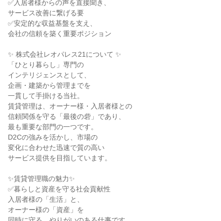
✅入居者様からの声を直接聞き、
サービス改善に繋げる要
✅安定的な収益基盤を支え、
会社の信頼を築く重要ポジション
✨ 株式会社レオパレス21について ✨
「ひとり暮らし」専門の
インテリジェンスとして、
企画・建築から管理までを
一貫して手掛ける当社。
賃貸管理は、オーナー様・入居者様との
信頼関係を守る「最後の砦」であり、
最も重要な部門の一つです。
D2Cの強みを活かし、市場の
変化に合わせた迅速で質の高い
サービス提供を目指しています。
✨賃貸管理職の魅力✨
✅暮らしと資産を守る社会貢献性
入居者様の「生活」と、
オーナー様の「資産」を
同時に守る、やりがいのある仕事です。