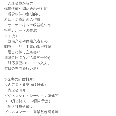
・入居者様からの
修繕依頼や問い合わせ対応
・賃貸物件の定期的な
巡回・点検計画の作成
・オーナー様への収益報告や
管理レポートの作成
＜午後＞
・設備業者や修繕業者との
調整・手配、工事の進捗確認
・退去に伴う立ち会い、
清算金回収などの事務手続き
・対応履歴のシステム入力、
翌日の準備を行い退社
✨充実の研修制度✨
＜内定者・新卒向け研修＞
・内定者研修：
ビジネスシミュレーション研修等
（10月以降で2～3回を予定）
・新入社員研修：
ビジネスマナー・営業基礎研修等