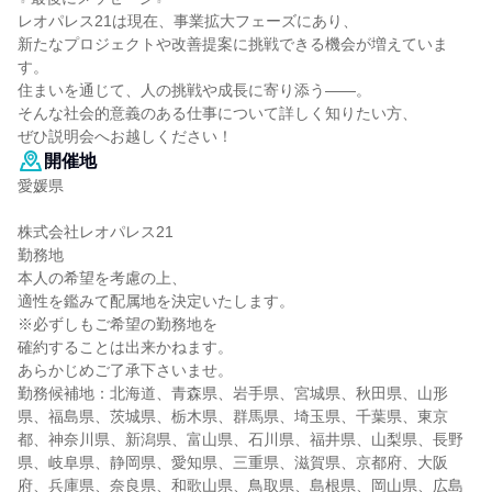
レオパレス21は現在、事業拡大フェーズにあり、
新たなプロジェクトや改善提案に挑戦できる機会が増えていま
す。
住まいを通じて、人の挑戦や成長に寄り添う――。
そんな社会的意義のある仕事について詳しく知りたい方、
ぜひ説明会へお越しください！
開催地
愛媛県
株式会社レオパレス21
勤務地
本人の希望を考慮の上、
適性を鑑みて配属地を決定いたします。
※必ずしもご希望の勤務地を
確約することは出来かねます。
あらかじめご了承下さいませ。
勤務候補地：北海道、青森県、岩手県、宮城県、秋田県、山形
県、福島県、茨城県、栃木県、群馬県、埼玉県、千葉県、東京
都、神奈川県、新潟県、富山県、石川県、福井県、山梨県、長野
県、岐阜県、静岡県、愛知県、三重県、滋賀県、京都府、大阪
府、兵庫県、奈良県、和歌山県、鳥取県、島根県、岡山県、広島