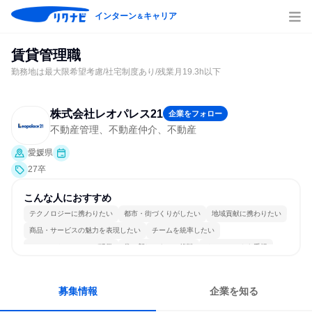
インターン
キャリア
＆
賃貸管理職
勤務地は最大限希望考慮/社宅制度あり/残業月19.3h以下
株式会社レオパレス21
企業をフォロー
不動産管理、不動産仲介、不動産
愛媛県
27卒
こんな人におすすめ
テクノロジーに携わりたい
都市・街づくりがしたい
地域貢献に携わりたい
商品・サービスの魅力を表現したい
チームを統率したい
コミュニケーションが活発
常に新しいものに挑戦
チームワークを重視
明確な目標を追いかける
若手が裁量を持てる環境
募集情報
企業を知る