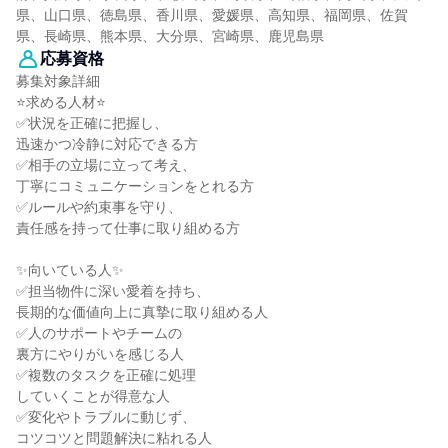
県、山口県、徳島県、香川県、愛媛県、高知県、福岡県、佐賀
県、長崎県、熊本県、大分県、宮崎県、鹿児島県
応募資格
募集対象詳細
⭐求める人材⭐
✅状況を正確に把握し、
迅速かつ冷静に対応できる方
✅相手の立場に立って考え、
丁寧にコミュニケーションをとれる方
✅ルールや約束事を守り、
責任感を持って仕事に取り組める方
✨向いている人✨
✅担当物件に深い愛着を持ち、
長期的な価値向上に真摯に取り組める人
✅人のサポートやチームの
裏方にやりがいを感じる人
✅複数のタスクを正確に処理
していくことが得意な人
✅変化やトラブルに動じず、
コツコツと問題解決に粘れる人