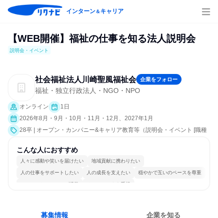
インターン
キャリア
＆
【WEB開催】福祉の仕事を知る法人説明会
説明会・イベント
社会福祉法人川崎聖風福祉会
企業をフォロー
福祉・独立行政法人・NGO・NPO
オンライン
1日
2026年8月・9月・10月・11月・12月、2027年1月
28卒 | オープン・カンパニー&キャリア教育等（説明会・イベント [職種
研究、会社説明会、業界研究]）
こんな人におすすめ
人々に感動や笑いを届けたい
地域貢献に携わりたい
人の仕事をサポートしたい
人の成長を支えたい
穏やかで互いのペースを尊重
コミュニケーションが活発
チームワークを重視
女性が働きやすい環境で働ける
長く同じ会社に居続けられる
人とたくさん会話する
募集情報
企業を知る