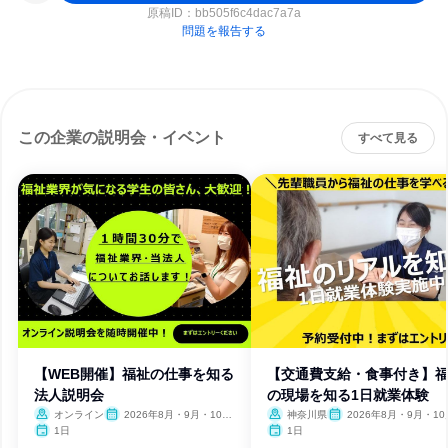
原稿ID：
bb505f6c4dac7a7a
問題を報告する
この企業の説明会・イベント
すべて見る
【WEB開催】福祉の仕事を知る
【交通費支給・食事付き】
法人説明会
の現場を知る1日就業体験
オンライン
2026年8月・9月・10
神奈川県
2026年8月・9月・1
月・11月・12月、2027年1
11月・12月、2027年1月
1日
1日
月