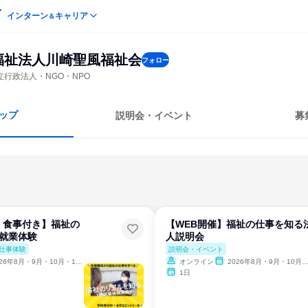
インターン
キャリア
＆
福祉法人川崎聖風福祉会
フォロー
立行政法人・NGO・NPO
ップ
説明会・イベント
募
・食事付き】福祉の
【WEB開催】福祉の仕事を知る
日就業体験
人説明会
仕事体験
説明会・イベント
6年8月・9月・10月・11月・12月、2027年1月
オンライン
2026年8月・9月・10月・11月・12月、2027年1月
1日