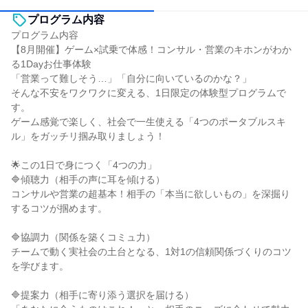
プログラム内容
プログラム内容
【8月開催】ゲーム×試乗で体感！コンサル・営業のキホンがわか
る1Dayお仕事体験
「営業って難しそう…」「自分に向いているのかな？」
そんな不安をワクワクに変える、1日限定の体験型プログラムで
す。
ゲーム感覚で楽しく、社会で一生使える「4つのポータブルスキ
ル」をガッチリ掴み取りましょう！
🌟この1日で身につく「4つの力」
🔷傾聴力（相手の声に耳を傾ける）
コンサルや営業の超基本！相手の「本当に欲しいもの」を深掘り
するコツが掴めます。
🔷協調力（関係を築くコミュ力）
チームで動く実社会の土台となる、1対1の信頼関係づくりのコツ
を学びます。
🔷提案力（相手に寄り添う選択を届ける）