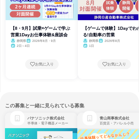
【8・9月】試乗×ゲームで学ぶ
【ゲームで体験】1Dayでわ
営業1Dayお仕事体験&座談会
る!自動車の営業
静岡県
2026年8月・9月
静岡県
2026年8月
2日～4日
1日
お気に入り
お気に入り
この募集と一緒に見られている募集
パナソニック株式会社
青山商事株式会社
半導体・電子機器メーカー
百貨店・アパレル小売