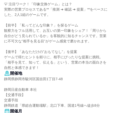
💡 注目ワーク！「印象交換ゲーム」とは？
実際の営業プロセスである**「推測 ➔ 確認 ➔ 提案」**をベースに
した、2人1組のゲームです。
【前半】「私ってどんな印象？」を探るゲーム
観察力をフル活用して、お互いの第一印象をシェア！「周りから
自分がどう見られているか」を客観的に知るチャンスです。営業
に不可欠な”相手を見る目”がゲーム感覚で磨かれます。
【後半】「あなただけの”おもてなし”」を提案
ゲームで得たヒントを頼りに、相手にぴったりな提案に挑戦。
「相手を見て、知って、伝える」という、営業の本当の面白さを
自然と体感できます！
開催地
静岡県静岡市駿河区国吉田1丁目7-48
静岡日産自動車 本社
【交通手段】
交通手段
静岡鉄道「県総合運動場駅」北口下車、国道1号線へ徒歩8分
開催月