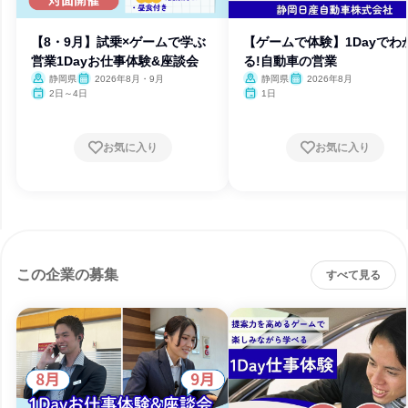
【8・9月】試乗×ゲームで学ぶ
【ゲームで体験】1Dayでわ
営業1Dayお仕事体験&座談会
る!自動車の営業
静岡県
2026年8月・9月
静岡県
2026年8月
2日～4日
1日
お気に入り
お気に入り
この企業の募集
すべて見る