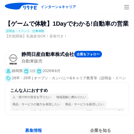
インターン
キャリア
＆
【ゲームで体験】1Dayでわかる!自動車の営業
説明会・イベント
仕事体験
【対面開催】私服参加OK！昼食付き！
静岡日産自動車株式会社
企業をフォロー
自動車販売
静岡県
1日
2026年8月
28卒・29卒 | オープン・カンパニー&キャリア教育等（説明会・イベン
ト [職種研究、職場見学会、社員交流会]、仕事体験）
こんな人におすすめ
人・世の中の安全を守りたい
地域貢献に携わりたい
商品・サービスの魅力を表現したい
商品・サービスを販売したい
情熱を持って仕事に取り組む
コミュニケーションが活発
チームワークを重視
個人の能力を重視
長く同じ会社に居続けられる
人とたくさん会話する
募集情報
企業を知る