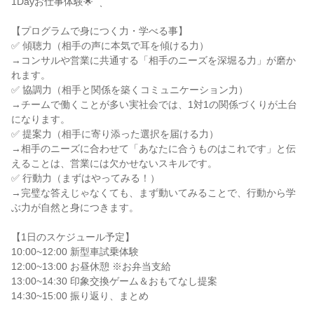
1Dayお仕事体験🌟 ˊˎ
【プログラムで身につく力・学べる事】
✅ 傾聴力（相手の声に本気で耳を傾ける力）
→コンサルや営業に共通する「相手のニーズを深堀る力」が磨か
れます。
✅ 協調力（相手と関係を築くコミュニケーション力）
→チームで働くことが多い実社会では、1対1の関係づくりが土台
になります。
✅ 提案力（相手に寄り添った選択を届ける力）
→相手のニーズに合わせて「あなたに合うものはこれです」と伝
えることは、営業には欠かせないスキルです。
✅ 行動力（まずはやってみる！）
→完璧な答えじゃなくても、まず動いてみることで、行動から学
ぶ力が自然と身につきます。
【1日のスケジュール予定】
10:00~12:00 新型車試乗体験
12:00~13:00 お昼休憩 ※お弁当支給
13:00~14:30 印象交換ゲーム＆おもてなし提案
14:30~15:00 振り返り、まとめ