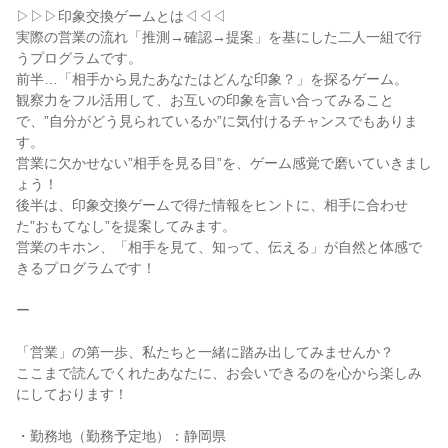
▷▷▷印象交換ゲームとは◁◁◁
実際の営業の流れ「推測→確認→提案」を基にした二人一組で行
うプログラムです。
前半…「相手から見たあなたはどんな印象？」を探るゲーム。
観察力をフル活用して、お互いの印象を言い合ってみること
で、”自分がどう見られているか”に気付けるチャンスでもありま
す。
営業に欠かせない”相手を見る目”を、ゲーム感覚で磨いていきまし
ょう！
後半は、印象交換ゲームで得た情報をヒントに、相手に合わせ
た”おもてなし”を提案してみます。
営業のキホン、「相手を見て、知って、伝える」が自然と体感で
きるプログラムです！
ー
「営業」の第一歩、私たちと一緒に踏み出してみませんか？
ここまで読んでくれたあなたに、お会いできるのを心から楽しみ
にしております！
・勤務地（勤務予定地）：静岡県