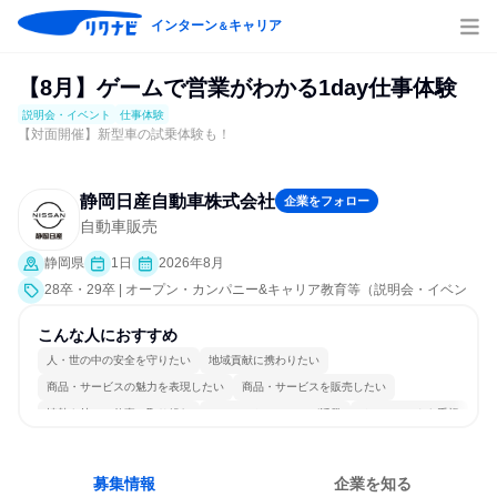
インターン
キャリア
＆
【8月】ゲームで営業がわかる1day仕事体験
説明会・イベント
仕事体験
【対面開催】新型車の試乗体験も！
静岡日産自動車株式会社
企業をフォロー
自動車販売
静岡県
1日
2026年8月
28卒・29卒 | オープン・カンパニー&キャリア教育等（説明会・イベン
ト [職種研究、職場見学会、社員交流会]、仕事体験）
こんな人におすすめ
人・世の中の安全を守りたい
地域貢献に携わりたい
商品・サービスの魅力を表現したい
商品・サービスを販売したい
情熱を持って仕事に取り組む
コミュニケーションが活発
チームワークを重視
個人の能力を重視
長く同じ会社に居続けられる
人とたくさん会話する
募集情報
企業を知る