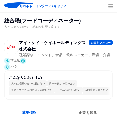
インターン
キャリア
＆
総合職(フードコーディネーター)
人が未来を動かす 感動が世界を変える
アイ・ケイ・ケイホールディングス
企業をフォロー
株式会社
冠婚葬祭・イベント、食品・飲料メーカー、看護・介護
茨城県
27卒
こんな人におすすめ
人々に感動や笑いを届けたい
日本の良さを広めたい
商品・サービスの魅力を表現したい
チームを統率したい
人の成長を支えたい
情熱を持って仕事に取り組む
コミュニケーションが活発
チームワークを重視
多様な職種の人と関われる
若手が裁量を持てる環境
募集情報
企業を知る