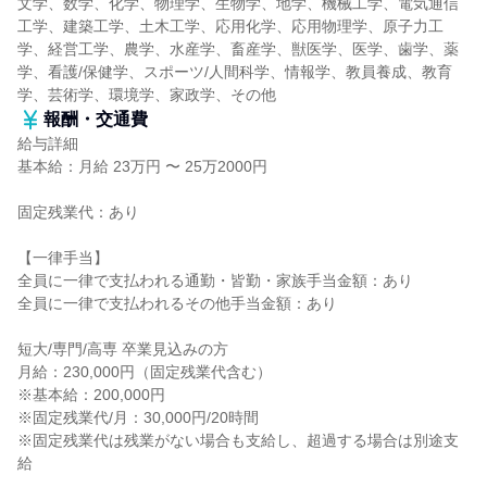
文学、数学、化学、物理学、生物学、地学、機械工学、電気通信
工学、建築工学、土木工学、応用化学、応用物理学、原子力工
学、経営工学、農学、水産学、畜産学、獣医学、医学、歯学、薬
学、看護/保健学、スポーツ/人間科学、情報学、教員養成、教育
学、芸術学、環境学、家政学、その他
報酬・交通費
給与詳細
基本給：月給 23万円 〜 25万2000円
固定残業代：あり
【一律手当】
全員に一律で支払われる通勤・皆勤・家族手当金額：あり
全員に一律で支払われるその他手当金額：あり
短大/専門/高専 卒業見込みの方
月給：230,000円（固定残業代含む）
※基本給：200,000円
※固定残業代/月：30,000円/20時間
※固定残業代は残業がない場合も支給し、超過する場合は別途支
給