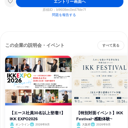
エントリー画面へ
原稿ID：
b9608ec0ed7fde7f
問題を報告する
この企業の説明会・イベント
すべて見る
【エース社員30名以上登壇!!】
【特別対面イベント】IKK
IKK EXPO2026
Festival~感動体験~
オンライン
2026年9月
大阪府
2026年9月