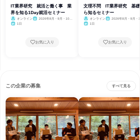
IT業界研究 就活と働く事 業
文理不問 IT業界研究 基
界を知る1Day就活セミナー
ら知るセミナー
オンライン
2026年8月・9月・10
オンライン
2026年8月・9月・1
月・11月・12月、2027年1
月・11月・12月、2027
1日
1日
月
月
お気に入り
お気に入り
この企業の募集
すべて見る