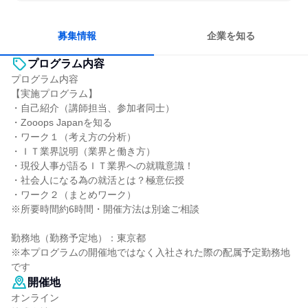
長く同じ会社に居続けられる
多様な職種の人と関われる
明確な目標を追いかける
募集情報
企業を知る
プログラム内容
プログラム内容
【実施プログラム】
・自己紹介（講師担当、参加者同士）
・Zooops Japanを知る
・ワーク１（考え方の分析）
・ＩＴ業界説明（業界と働き方）
・現役人事が語るＩＴ業界への就職意識！
・社会人になる為の就活とは？極意伝授
・ワーク２（まとめワーク）
※所要時間約6時間・開催方法は別途ご相談
勤務地（勤務予定地）：東京都
※本プログラムの開催地ではなく入社された際の配属予定勤務地
です
開催地
オンライン