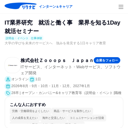
インターン
キャリア
＆
IT業界研究 就活と働く事 業界を知る1Day
就活セミナー
説明会・イベント
仕事体験
大学の学びを未来のサービスへ 強みを発見する1日キャリア教育
株式会社Ｚｏｏｏｐｓ Ｊａｐａｎ
企業をフォロー
ITサービス、インターネット・Webサービス、ソフトウ
ェア開発
オンライン
1日
2026年8月・9月・10月・11月・12月、2027年1月
28卒 | オープン・カンパニー&キャリア教育等（説明会・イベント [職種
研究、課題解決プログラム、社員交流会、就活サポート、会社説明会、
業界研究]、仕事体験）
こんな人におすすめ
労務・労働環境をよくしたい
商品・サービスを製作したい
人の成長を支えたい
海外と交流したい
コミュニケーションが活発
チームワークを重視
女性が働きやすい環境で働ける