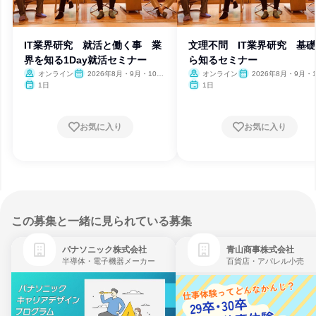
IT業界研究 就活と働く事 業
文理不問 IT業界研究 基
界を知る1Day就活セミナー
ら知るセミナー
オンライン
2026年8月・9月・10
オンライン
2026年8月・9月・1
月・11月・12月、2027年1
月・11月・12月、2027
1日
1日
月
月
お気に入り
お気に入り
この募集と一緒に見られている募集
パナソニック株式会社
青山商事株式会社
半導体・電子機器メーカー
百貨店・アパレル小売