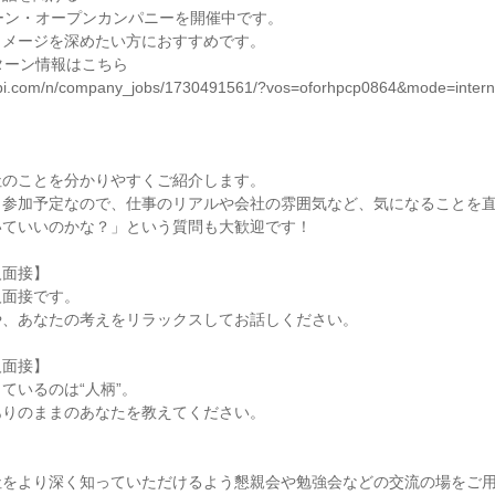
ーン・オープンカンパニーを開催中です。
イメージを深めたい方におすすめです。
ターン情報はこちら
unabi.com/n/company_jobs/1730491561/?vos=oforhpcp0864&mode=intern
社のことを分かりやすくご紹介します。
も参加予定なので、仕事のリアルや会社の雰囲気など、気になることを
いていいのかな？」という質問も大歓迎です！
人面接】
人面接です。
や、あなたの考えをリラックスしてお話しください。
人面接】
ているのは“人柄”。
ありのままのあなたを教えてください。
社をより深く知っていただけるよう懇親会や勉強会などの交流の場をご