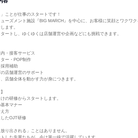
内容
る」ことが仕事のスタートです！
ューズメント施設『BIG MARCH』を中心に、お客様に笑顔とワクワ
せします。
スタートし、ゆくゆくは店舗運営や企画などにも挑戦できます。
案内・接客サービス
ター・POP制作
・採用補助
どの店舗運営のサポート
て、店舗全体を動かす力が身につきます。
度】
向けの研修からスタートします。
の基本マナー
考え方
したOJT研修
に放り出される」ことはありません。
ートした先輩たちが、今は第一線で活躍しています。