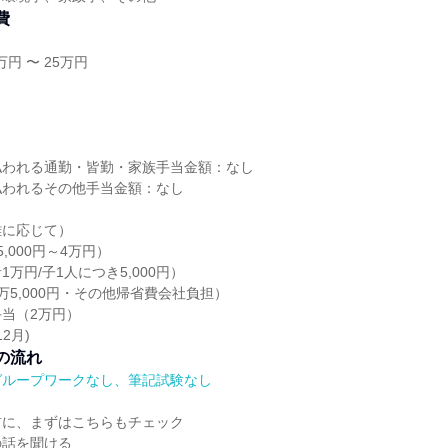
費
円 〜 25万円
し
払われる通勤・皆勤・家族手当金額：なし
払われるその他手当金額：なし
離に応じて）
,000円～4万円）
万円/子1人につき5,000円）
万5,000円・その他帰省費会社負担）
当（2万円）
2月)
の流れ
グループワークなし、筆記試験なし
前に、まずはこちらもチェック
の話を聞ける