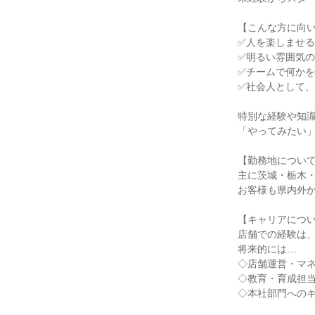
【こんな方に向
✅人を楽しませ
✅明るい雰囲気
✅チームで何か
✅社会人として
特別な経験や知
「やってみたい
【勤務地につい
主に茨城・栃木・
お客様も県内外
【キャリアにつ
店舗での経験は
将来的には…
◇店舗運営・マ
◇教育・育成担
◇本社部門への