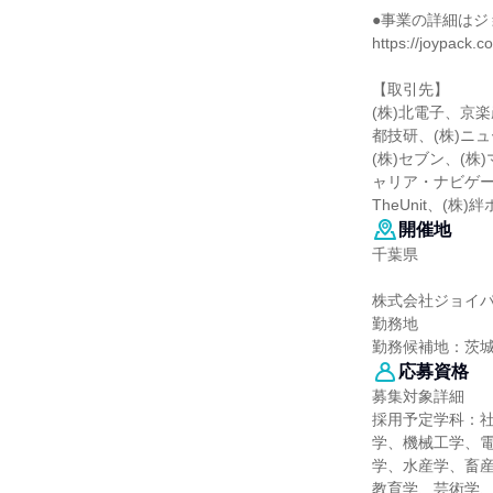
●事業の詳細はジ
https://joypack.co
【取引先】
(株)北電子、京楽
都技研、(株)ニ
(株)セブン、(株
ャリア・ナビゲーシ
TheUnit、(株
開催地
千葉県
株式会社ジョイ
勤務地
勤務候補地：茨
応募資格
募集対象詳細
採用予定学科：
学、機械工学、
学、水産学、畜産
教育学、芸術学