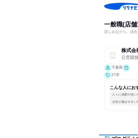
一般職(店
楽しみながら、成長
株式会
公営競
千葉県
27卒
こんな人にお
人々に感動や笑い
女性が働きやすい