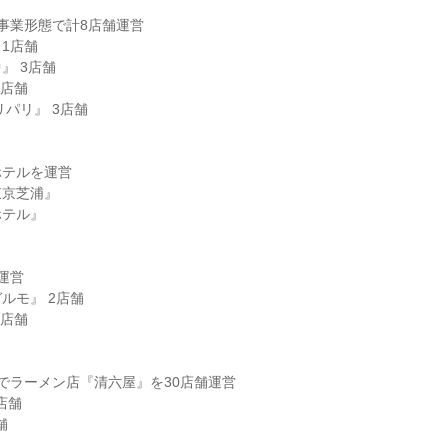
》
事業形態で計8店舗運営
 1店舗
』 3店舗
1店舗
リパリ』 3店舗
ホテルを運営
東京芝浦』
ホテル』
運営
ルモ』 2店舗
4店舗
》
でラーメン店『清六屋』を30店舗運営
店舗
舗