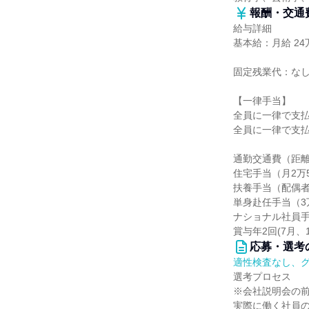
報酬・交通
給与詳細
基本給：月給 24万
固定残業代：な
【一律手当】
全員に一律で支
全員に一律で支
通勤交通費（距
住宅手当（月2万5
扶養手当（配偶者1
単身赴任手当（3
ナショナル社員手
賞与年2回(7月、1
応募・選考
適性検査なし、
選考プロセス
※会社説明会の
実際に働く社員