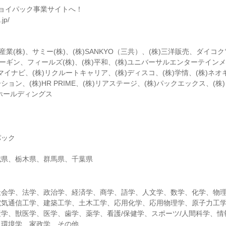
ョイパック事業サイトへ！
.jp/
産業(株)、サミー(株)、(株)SANKYO（三共）、(株)三洋販売、ダイコク電
ューギン、フィールズ(株)、(株)平和、(株)ユニバーサルエンターテインメ
)マイナビ、(株)リクルートキャリア、(株)ディスコ、(株)学情、(株)ネオ
ョン、(株)HR PRIME、(株)リアステージ、(株)パックエックス、(株
)絆ホールディングス
パック
城県、栃木県、群馬県、千葉県
社会学、法学、政治学、経済学、商学、語学、人文学、数学、化学、物
電気通信工学、建築工学、土木工学、応用化学、応用物理学、原子力工
学、獣医学、医学、歯学、薬学、看護/保健学、スポーツ/人間科学、情
、環境学、家政学、その他