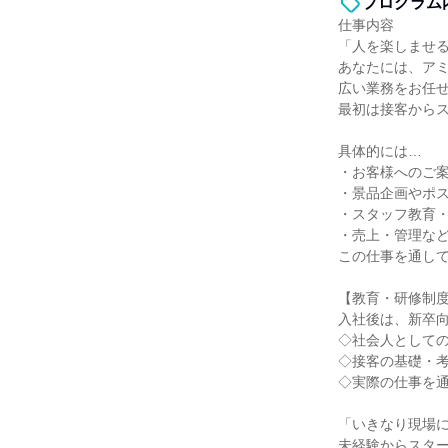
プログラム
仕事内容
「人を楽しませ
あなたには、アミ
広い業務をお任
最初は接客から
具体的には…
・お客様へのご
・景品企画やポス
・スタッフ教育
・売上・管理な
この仕事を通し
【教育・研修制
入社後は、新卒
◇社会人として
◇接客の基礎・
◇実際の仕事を通
「いきなり現場
未経験からスタ