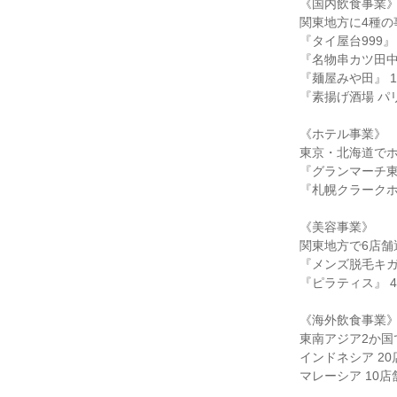
《国内飲食事業
関東地方に4種の
『タイ屋台999』
『名物串カツ田中
『麺屋みや田』 
『素揚げ酒場 パ
《ホテル事業》
東京・北海道で
『グランマーチ
『札幌クラーク
《美容事業》
関東地方で6店舗
『メンズ脱毛キガ
『ピラティス』 
《海外飲食事業
東南アジア2か国
インドネシア 20
マレーシア 10店