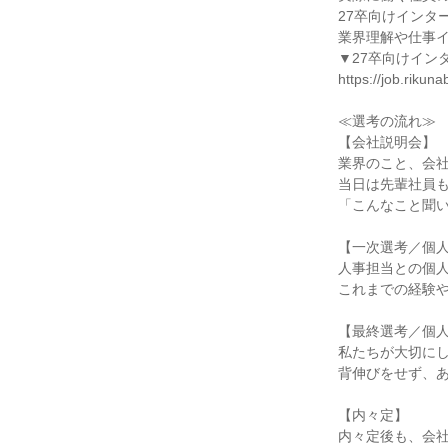
27卒向けインタ
業界理解や仕事
▼27卒向けイン
https://job.rik
≪選考の流れ≫
【会社説明会】
業界のこと、会
当日は先輩社員
「こんなこと聞
【一次選考／個
人事担当との個
これまでの経験
【最終選考／個
私たちが大切にし
背伸びをせず、
【内々定】
内々定後も、会