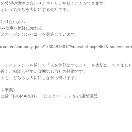
りの希望や適性に合わせたキャリアを描くことができます。
」という気持ちを大切にする会社です。
を知りたい方へ
界や仕事を気軽に知れる
プ／オープンカンパニーを実施しています。
▼
unabi.com/n/company_jobs/1730491561/?vos=oforhpcp0864&mode=intern
】
ターテインメントを通して「人を笑顔にすること」を大切にしてきまし
が近く、相談しやすい雰囲気も当社の特徴です。
ートも、どちらも大切にしながら働けます。
ント事業》
コ店『BIGMARCH』（ビックマーチ）を24店舗運営