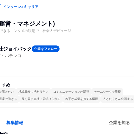
インターン
キャリア
＆
舗運営・マネジメント)
できるエンタメの現場で、社会人デビュー◎
社ジョイパック
企業をフォロー
技・パチンコ
すすめ
を届けたい
地域貢献に携わりたい
コミュニケーションが活発
チームワークを重視
環境で働ける
長く同じ会社に居続けられる
若手が裁量を持てる環境
人とたくさん会話する
募集情報
企業を知る