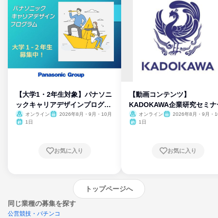
【大学1・2年生対象】パナソニ
【動画コンテンツ】
ックキャリアデザインプログラ
KADOKAWA企業研究セミナ
ム
オンライン
2026年8月・9月・10月
オンライン
2026年8月・9月・1
月・11月・12月
1日
1日
お気に入り
お気に入り
トップページへ
同じ業種の募集を探す
公営競技・パチンコ