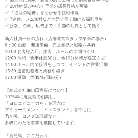
✅ 20代幹部が中心！早期の店長昇格が可能
✅ 「進取の精神」を活かせる挑戦環境
✅ 7連休、ジム無料など地元で長く働ける福利厚生
✅ 接客、企画、広告まで！店舗の社長として働く
新入社員一日の流れ（店舗運営スタッフ早番の場合）
8：30 出勤・開店準備、売上目標と戦略を共有
10:00 お客様入店。接客、ホールの空間づくり
12:00 休憩（食事休憩30分、他10分休憩が適宜３回）
14:00 ホール内で接遇をしつつ、イベントの営業活動
15:30 遅番勤務者と業務引継ぎ
17:00 退勤（実働7時間30分）
【株式会社細山田商事について】
1975年に鹿児島で創業し、
「ヨロコビに全力を」を理念に
アミューズメント「イエスランド」を中心に、
乃が美、コメダ珈琲店など
多岐にわたる事業を展開しています。
「鹿児島」にこだわり、