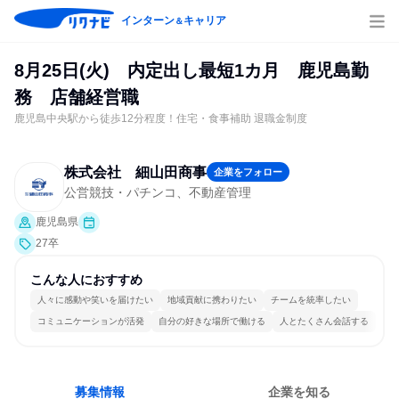
インターン
キャリア
＆
8月25日(火) 内定出し最短1カ月 鹿児島勤
務 店舗経営職
鹿児島中央駅から徒歩12分程度！住宅・食事補助 退職金制度
株式会社 細山田商事
企業をフォロー
公営競技・パチンコ、不動産管理
鹿児島県
27卒
こんな人におすすめ
人々に感動や笑いを届けたい
地域貢献に携わりたい
チームを統率したい
コミュニケーションが活発
自分の好きな場所で働ける
人とたくさん会話する
募集情報
企業を知る