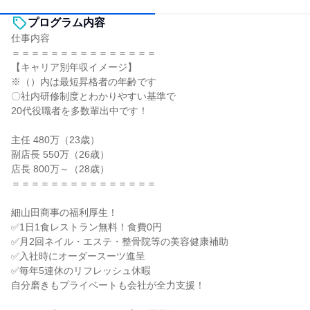
プログラム内容
仕事内容
＝＝＝＝＝＝＝＝＝＝＝＝＝＝＝
【キャリア別年収イメージ】
※（）内は最短昇格者の年齢です
〇社内研修制度とわかりやすい基準で
20代役職者を多数輩出中です！
主任 480万（23歳）
副店長 550万（26歳）
店長 800万～（28歳）
＝＝＝＝＝＝＝＝＝＝＝＝＝＝＝
細山田商事の福利厚生！
✅1日1食レストラン無料！食費0円
✅月2回ネイル・エステ・整骨院等の美容健康補助
✅入社時にオーダースーツ進呈
✅毎年5連休のリフレッシュ休暇
自分磨きもプライベートも会社が全力支援！