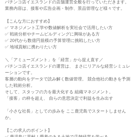
パチンコ店イエスランドの店舗運営全般を行っていただきます。
業務内容は、接客や広告企画・制作、景品管理など様々です。
【こんな方におすすめ】
✅ マネジメント工学や数値解析を実社会で活用したい方
✅ 戦術分析やチームビルディングに興味がある方
✅ 20代から数億円規模の予算管理に挑戦したい方
✅ 地域貢献に携わりたい方
＼「アミューズメント」を「経営」から捉え直す／
パチンコ店イエスランドの運営は、 まさにリアルな経営シミュレ
ーションです。
客層の動向をデータで読み解く数値管理。 競合他社の動きを予測
した戦術分析。
そして、スタッフの力を最大化する 組織マネジメント。
「接客」の枠を超え、 自らの意思決定で利益を生み出す
「小さな社長」としての歩みを ここ鹿児島でスタートしません
か。
【この求人のポイント】
✅ 鹿児島に貢献！愛着のある土地で店舗経営を学べる