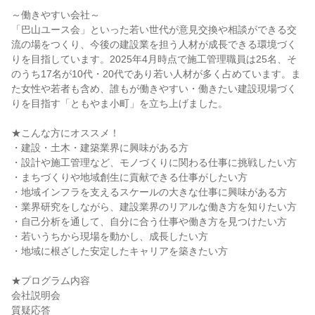
～働きやすい会社～
「巴山ユース会」といった若い世代が意見交換や相談ができる交
流の場をつくり、今後の建設業を担う人材が成長できる環境づく
りを目指しています。2025年4月時点で施工管理職員は25名、そ
のうち17名が10代・20代であり若い人材が多く占めています。ま
た女性や若者も含め、誰もが働きやすい・働きたい建設現場づく
りを目指す「ともやま小町」を立ち上げました。
★こんな方にオススメ！
・建設・土木・建築業界に興味がある方
・設計や施工管理など、モノづくりに関わる仕事に挑戦したい方
・まちづくりや地域創生に貢献できる仕事がしたい方
・地域インフラを支えるスケールの大きな仕事に興味がある方
・業界研究をしながら、建設業界のリアルな働き方を知りたい方
・自己分析を通して、自分に合う仕事や働き方を見つけたい方
・若いうちから現場を動かし、成長したい方
・地域に根ざした安定したキャリアを築きたい方
★プログラム内容
会社説明会
質疑応答