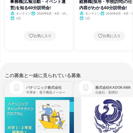
事務職(広報活動・イベント運
総務職(採用・学校訪問)の仕
営)を知る60分説明会!
内容がわかる60分説明会!
オンライン
2026年8月・9月・10
オンライン
2026年8月・9月・1
月・11月・12月
月・11月・12月
1日
1日
お気に入り
お気に入り
この募集と一緒に見られている募集
パナソニック株式会社
株式会社KADOKAWA
半導体・電子機器メーカー
出版社・新聞社