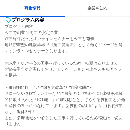
目標に追われず働ける
募集情報
企業を知る
プログラム内容
プログラム内容
今年で創業75周年の安定企業！
昨年好評だったオンラインセミナーを今年も開催！
地域密着型の建設業界で《施工管理職》として働くイメージが湧
くオンラインセミナーとなります。
✅多摩エリア中心の工事を行っているため、転勤はありません！
✅資格手当が充実しており、モチベーション向上やスキルアップ
も期待！！
～飛躍的に向上した‘‘働き方改革‘‘と‘‘作業効率‘‘～
ドローンや３Dプリンターなどの最新のICT技術やICT建機を積極
的に取り入れた『ICT施工』に取組むなど、さらなる技術力と労働
生産性の向上につなげています。新技術の活用により、ほぼ残業
なし！週休2日！
また、多摩地域を中心とした工事を行っているため転勤は一切あ
りません。