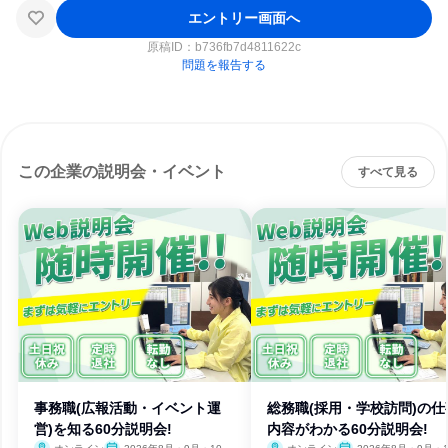
エントリー画面へ
原稿ID：
b736fb7d4811622c
問題を報告する
この企業の説明会・イベント
すべて見る
事務職(広報活動・イベント運
総務職(採用・学校訪問)の仕
営)を知る60分説明会!
内容がわかる60分説明会!