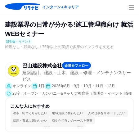
インターン
キャリア
＆
建設業界の日常が分かる!施工管理職向け 就活
WEBセミナー
説明会・イベント
転勤なし・残業なし！75年以上の実績で多摩のインフラを支える
巴山建設株式会社
企業をフォロー
建築設計、建設・土木、建設・修理・メンテナンスサー
ビス
オンライン
1日
2026年8月・9月・10月・11月・12月
28卒 | オープン・カンパニー&キャリア教育等（説明会・イベント [職種
研究、会社説明会、業界研究]）
こんな人におすすめ
都市・街づくりがしたい
地域貢献に携わりたい
人の仕事をサポートしたい
採用・育成に関わりたい
穏やかで互いのペースを尊重
コミュニケーションが活発
チームワークを重視
女性が働きやすい環境で働ける
長く同じ会社に居続けられる