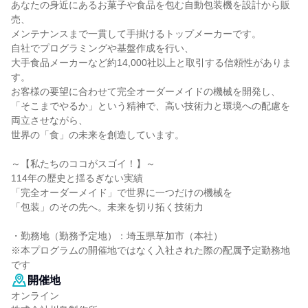
あなたの身近にあるお菓子や食品を包む自動包装機を設計から販
売、
メンテナンスまで一貫して手掛けるトップメーカーです。
自社でプログラミングや基盤作成を行い、
大手食品メーカーなど約14,000社以上と取引する信頼性がありま
す。
お客様の要望に合わせて完全オーダーメイドの機械を開発し、
「そこまでやるか」という精神で、高い技術力と環境への配慮を
両立させながら、
世界の「食」の未来を創造しています。
～【私たちのココがスゴイ！】～
114年の歴史と揺るぎない実績
「完全オーダーメイド」で世界に一つだけの機械を
「包装」のその先へ。未来を切り拓く技術力
・勤務地（勤務予定地）：埼玉県草加市（本社）
※本プログラムの開催地ではなく入社された際の配属予定勤務地
です
開催地
オンライン