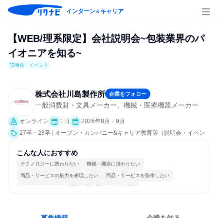
インターン
キャリア
＆
【WEB/理系限定】会社説明会~包装業界のパ
イオニアを知る~
説明会・イベント
株式会社川島製作所
企業をフォロー
一般消費財・文具メーカー、機械・医療機器メーカー
オンライン
1日
2026年8月・9月
27卒・28卒 | オープン・カンパニー&キャリア教育等（説明会・イベン
ト [職種研究、会社説明会、業界研究]）
こんな人におすすめ
テクノロジーに携わりたい
機械・機器に携わりたい
商品・サービスの魅力を表現したい
商品・サービスを製作したい
コミュニケーションが活発
常に新しいものに挑戦
長く同じ会社に居続けられる
多様な職種の人と関われる
一つの専門分野を極める
人とたくさん会話する