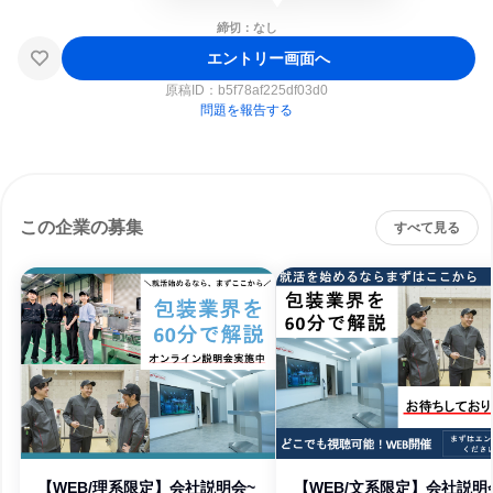
締切：なし
エントリー画面へ
原稿ID：
b5f78af225df03d0
問題を報告する
この企業の募集
すべて見る
【WEB/理系限定】会社説明会~
【WEB/文系限定】会社説明