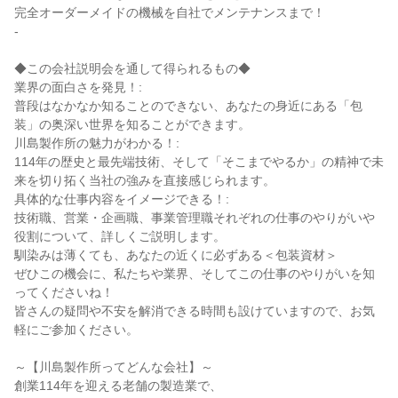
完全オーダーメイドの機械を自社でメンテナンスまで！
-
◆この会社説明会を通して得られるもの◆
業界の面白さを発見！:
普段はなかなか知ることのできない、あなたの身近にある「包
装」の奥深い世界を知ることができます。
川島製作所の魅力がわかる！:
114年の歴史と最先端技術、そして「そこまでやるか」の精神で未
来を切り拓く当社の強みを直接感じられます。
具体的な仕事内容をイメージできる！:
技術職、営業・企画職、事業管理職それぞれの仕事のやりがいや
役割について、詳しくご説明します。
馴染みは薄くても、あなたの近くに必ずある＜包装資材＞
ぜひこの機会に、私たちや業界、そしてこの仕事のやりがいを知
ってくださいね！
皆さんの疑問や不安を解消できる時間も設けていますので、お気
軽にご参加ください。
～【川島製作所ってどんな会社】～
創業114年を迎える老舗の製造業で、