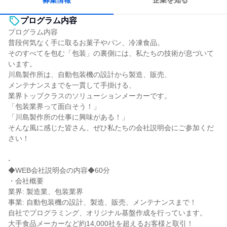
募集情報
企業を知る
プログラム内容
プログラム内容
普段何気なく手に取るお菓子やパン、冷凍食品。
そのすべてを包む「包装」の裏側には、私たちの技術が息づいて
います。
川島製作所は、自動包装機の設計から製造、販売、
メンテナンスまでを一貫して手掛ける、
業界トップクラスのソリューションメーカーです。
「包装業界って面白そう！」
「川島製作所の仕事に興味がある！」
そんな風に感じた皆さん、ぜひ私たちの会社説明会にご参加くだ
さい！
-
◆WEB会社説明会の内容◆60分
・会社概要
業界: 製造業、包装業界
事業: 自動包装機の設計、製造、販売、メンテナンスまで！
自社でプログラミング、オリジナル基盤作成を行っています。
大手食品メーカーなど約14,000社を超えるお客様と取引！