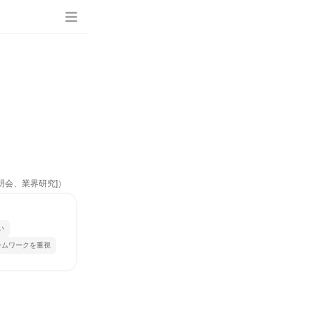
明会、業界研究]）
い
ームワークを重視