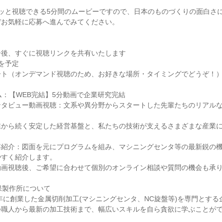
ッと視聴できる5分間のムービーですので、日本のものづくりの面白さ
ぞお気軽に応募へ進んでみてください。
ー後、すぐに視聴リンクを共有いたします
を予定
ート（オンデマンド視聴のため、お好きな場所・タイミングでどうぞ！
ム：【WEB完結】5分動画で企業研究完結
ンタビュー動画視聴：文系や異分野からスタートした先輩たちのリアル
業から続く安定した経営基盤と、私たちの技術が支えるさまざまな産業
容紹介：図面を元にプログラムを組み、マシニングセンタ等の最新鋭の
やすく紹介します。
動画視聴後、ご希望に合わせて個別のオンライン相談や質問の機会も承
保製作所について
7年に創業した金属切削加工(マシニングセンタ、NC旋盤等)を専門とする
つ職人から最新の加工技術まで、幅広いスキルを自ら貪欲に学ぶことが