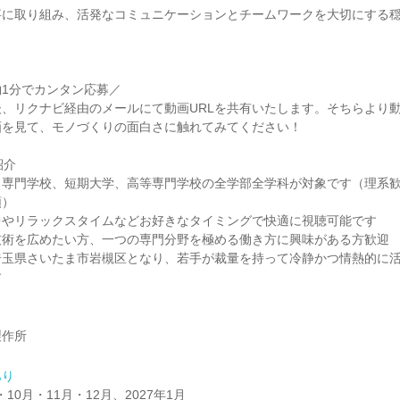
事に取り組み、活発なコミュニケーションとチームワークを大切にする
1分でカンタン応募／
、リクナビ経由のメールにて動画URLを共有いたします。そちらより
画を見て、モノづくりの面白さに触れてみてください！
紹介
、専門学校、短期大学、高等専門学校の全学部全学科が対象です（理系
順）
中やリラックスタイムなどお好きなタイミングで快適に視聴可能です
技術を広めたい方、一つの専門分野を極める働き方に興味がある方歓迎
埼玉県さいたま市岩槻区となり、若手が裁量を持って冷静かつ情熱的に
す
製作所
あり
・10月・11月・12月、2027年1月