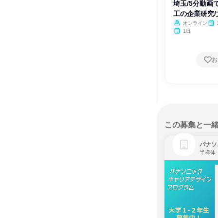
埼玉/5分動画
工の企業研究/
オンライン
月・
1日
月
お
この募集と一
パナソ
半導体