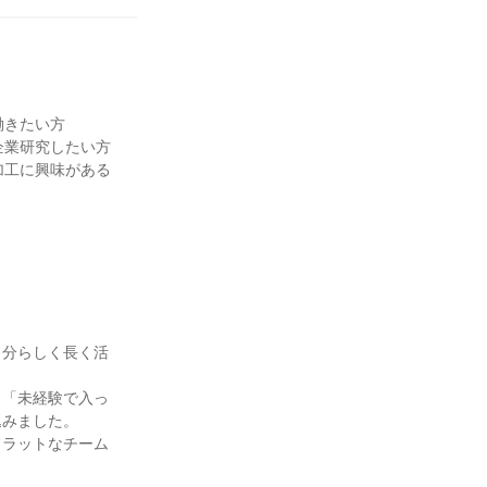
働きたい方
企業研究したい方
加工に興味がある
」
自分らしく長く活
、「未経験で入っ
込みました。
フラットなチーム