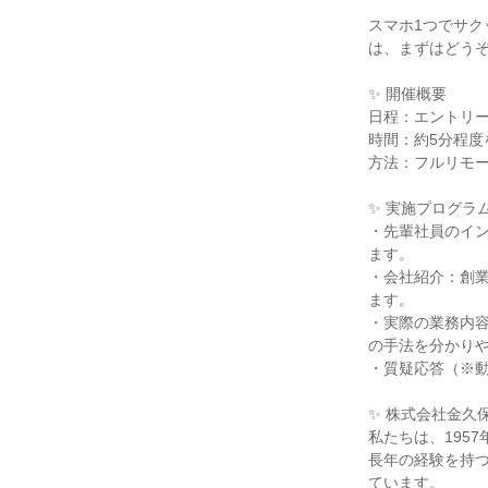
スマホ1つでサク
は、まずはどう
✨ 開催概要
日程：エントリ
時間：約5分程度
方法：フルリモ
✨ 実施プログラ
・先輩社員のイ
ます。
・会社紹介：創
ます。
・実際の業務内
の手法を分かり
・質疑応答（※
✨ 株式会社金久
私たちは、195
長年の経験を持
ています。