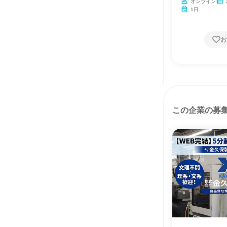
オンライン
月・
1日
お
この企業の募