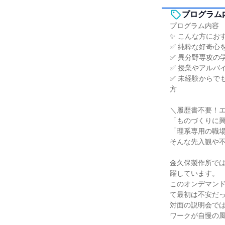
プログラム
プログラム内容
✨ こんな方にお
✅ 純粋な好奇心
✅ 異分野専攻の
✅ 授業やアルバ
✅ 未経験からで
方
＼履歴書不要！エ
「ものづくりに
「理系専用の職
そんな先入観や
金久保製作所で
躍しています。
このオンデマン
て最初は不安だ
対面の説明会で
ワークが自慢の