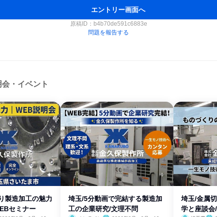
エントリー画面へ
原稿ID：
b4b70de591c6883e
問題を報告する
明会・イベント
くり製造加工の魅力
埼玉/5分動画で完結する製造加
埼玉/金属
EBセミナー
工の企業研究/文理不問
学と座談会/