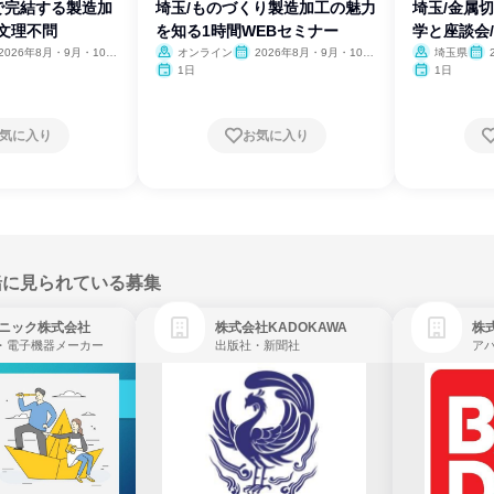
で完結する製造加
埼玉/ものづくり製造加工の魅力
埼玉/金属
文理不問
を知る1時間WEBセミナー
学と座談会/
2026年8月・9月・10
オンライン
2026年8月・9月・10
埼玉県
11月・12月、2027年1
月・11月・12月
2月
1日
1日
気に入り
お気に入り
緒に見られている募集
ニック株式会社
株式会社KADOKAWA
株
・電子機器メーカー
出版社・新聞社