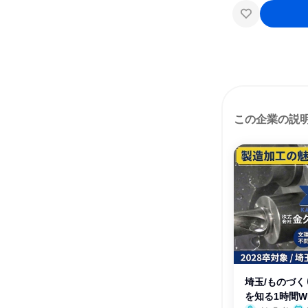
この企業の説
埼玉/ものづ
を知る1時間W