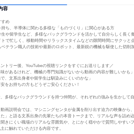
内容
すすめ
を持ち、半導体に関わる多様な「ものづくり」に関心がある方
学生や留学生など、多様なバックグラウンドを活かして自分らしく長く
イトで忙しく、移動時間やリラックスタイムなどの隙間時間にサクッと
もベテラン職人の技術や最新のロボット、最新鋭の機械を駆使した切削
ントリー後、YouTubeの視聴リンクをすぐにお送りします／
興味があるけれど、機械の専門知識がないから動画の内容が難しいかも
場で、文系出身者や留学生は馴染みにくいのかな」
不安をお持ちの方もどうぞご安心ください！
は、多様なバックグラウンドを持つ仲間が、それぞれの強みを生かして
ド動画説明会では、マシニングセンタが金属を削り出す迫力の映像から
った」と語る文系出身の先輩たちの本音トークまで、リアルな声を詰め
は聞きにくい職場のリアルな雰囲気や、とにかく穏やかで質問しやすい
風土に触れていただける内容です。