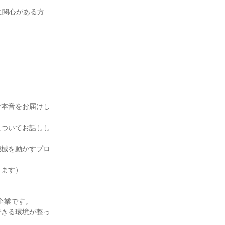
に関心がある方
）
な本音をお届けし
についてお話しし
機械を動かすプロ
ります）
企業です。
できる環境が整っ