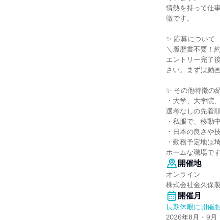
情熱を持って仕
徴です。
✨ 応募について
＼履歴書不要！約
エントリー完了後
さい。まずは動
✨ その他特徴の
・大学、大学院
選考なしの先着
・私服で、移動
・日本の良さや
・勤務予定地は
ホームな職場で
開催地
オンライン
株式会社金久保
開催月
長期休暇に開催
2026年8月・9月