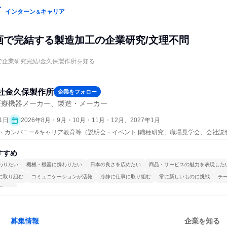
インターン
キャリア
＆
動画で完結する製造加工の企業研究/文理不問
で企業研究完結/金久保製作所を知る
社金久保製作所
企業をフォロー
医療機器メーカー、製造・メーカー
1日
2026年8月・9月・10月・11月・12月、2027年1月
ープン・カンパニー&キャリア教育等（説明会・イベント [職種研究、職場見学会、会社説
すすめ
わりたい
機械・機器に携わりたい
日本の良さを広めたい
商品・サービスの魅力を表現した
に取り組む
コミュニケーションが活発
冷静に仕事に取り組む
常に新しいものに挑戦
チ
極める
募集情報
企業を知る