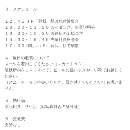
３．スケジュール
１２：４５ ＪＲ「蘇我」駅改札付近集合
１３：００～１３：３０ ガイダンス、事業説明等
１３：３０～１５：３０ 製鉄所の工場見学
１５：３０～１６：４５ 先輩社員座談会
１７：００ 移動→ＪＲ「蘇我」駅で解散
４．当日の服装について
スーツを着用してください（スカートＮＧ）
製鉄所内を歩きますので、ヒールの低い歩きやすい靴でお越しく
ださい。
（スニーカーをご持参いただき、履き替えていただいても構いま
せん）
５．携行品
筆記用具、学生証（顔写真付きの身分証）
６．交通費
支給なし