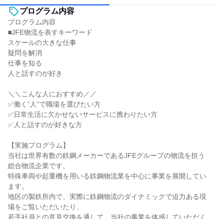
プログラム内容
プログラム内容
■JFE物流を表すキーワード
スケールの大きな仕事
疑問を解消
仕事を知る
人と話すのが好き
＼＼こんな人におすすめ／／
✅働く”人”で職場を選びたい方
✅日常生活に欠かせないサービスに携わりたい方
✅人と話すのが好きな方
【実施プログラム】
当社は世界有数の鉄鋼メーカーであるJFEグループの物流を担う
総合物流企業です。
特殊車両や起重機を用いる鉄鋼物流業を中心に事業を展開してい
ます。
地区の製鉄所内で、実際に鉄鋼物流のダイナミックで迫力ある現
場をご覧いただいたり、
若手社員との意見交換を通して、当社の事業を体感していただく