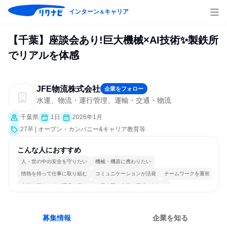
インターン
キャリア
＆
【千葉】座談会あり!巨大機械×AI技術✨製鉄所
でリアルを体感
JFE物流株式会社
企業をフォロー
水運、物流・運行管理、運輸・交通・物流
千葉県
1日
2026年1月
27卒 | オープン・カンパニー&キャリア教育等
こんな人におすすめ
人・世の中の安全を守りたい
機械・機器に携わりたい
情熱を持って仕事に取り組む
コミュニケーションが活発
チームワークを重視
女性が働きやすい環境で働ける
長く同じ会社に居続けられる
多様な職種の人と関われる
若手が裁量を持てる環境
人とたくさん会話する
募集情報
企業を知る