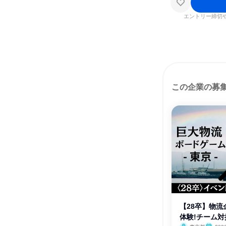
エントリー締切
この企業の募
【28卒】物
体験!チーム