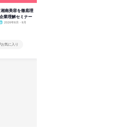
卒】湘南美容を徹底理
人事の心を動かす「自己表現」
「洋服の
付企業理解セミナー
の極意/選考官の本音を動画で公
分の強み
開
2026年8月・9月
オンライン
2026年8月・9月・10
オンラ
月・11月・12月
1日
1日
お気に入り
お気に入り