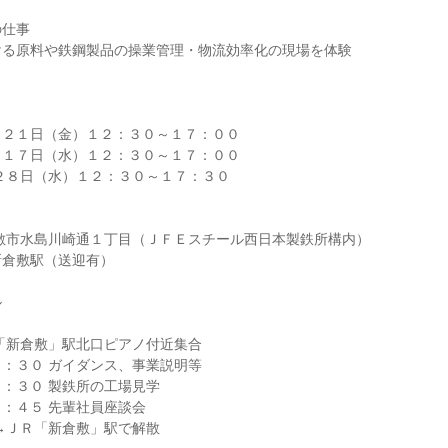
の仕事
ける原料や鉄鋼製品の操業管理・物流効率化の現場を体験
月２１日（金）１２：３０～１７：００
月１７日（水）１２：３０～１７：００
２８日（水）１２：３０～１７：３０
敷市水島川崎通１丁目（ＪＦＥスチール西日本製鉄所構内）
新倉敷駅（送迎有）
ル
「新倉敷」駅北口ピアノ付近集合
：３０ ガイダンス、事業説明等
：３０ 製鉄所の工場見学
：４５ 先輩社員座談会
→ＪＲ「新倉敷」駅で解散