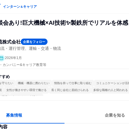
インターン
キャリア
＆
談会あり!巨大機械×AI技術✨製鉄所でリアルを体感
物流株式会社
企業をフォロー
物流・運行管理、運輸・交通・物流
2026年1月
プン・カンパニー&キャリア教育等
すすめ
を守りたい
機械・機器に携わりたい
情熱を持って仕事に取り組む
コミュニケーションが活
視
女性が働きやすい環境で働ける
長く同じ会社に居続けられる
多様な職種の人と関われる
る環境
人とたくさん会話する
募集情報
企業を知る
内容