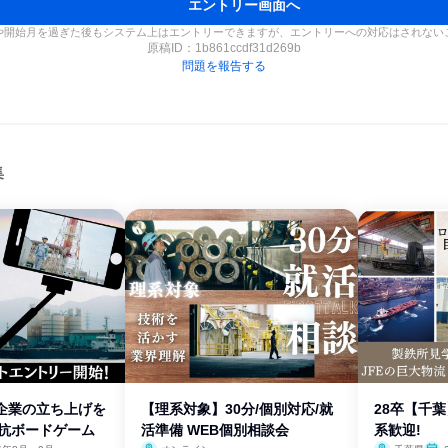
エントリー画面へ
や開始月を過ぎた後もシステム上はエントリーできますが、エントリーへの対応はされない
原稿ID：
1b861ccdf31d269b
問題を報告する
集
流企業の立ち上げを
【理系対象】30分/個別対応/就
28卒【千
対抗ボードゲーム
活準備 WEB個別相談会
系歓迎!