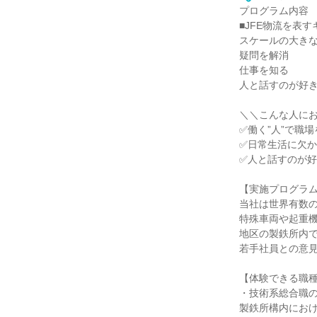
プログラム内容
■JFE物流を表
スケールの大き
疑問を解消
仕事を知る
人と話すのが好
＼＼こんな人に
✅働く”人”で職
✅日常生活に欠
✅人と話すのが
【実施プログラ
当社は世界有数の
特殊車両や起重
地区の製鉄所内
若手社員との意
【体験できる職
・技術系総合職
製鉄所構内にお