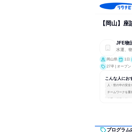
【岡山】座
JFE
水運、
岡山県
1日
27卒 | オー
こんな人にお
人・世の中の安全
チームワークを重
若手が裁量を持て
プログラム