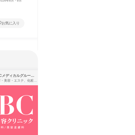
2026年8月・9月
広島県
2026年8月・9月
岡山県
1日
1日
お気に入り
お気に入り
SBCメディカルグループ株式会社
株式会社バンダイ
理容・美容・エステ、化粧品・理美容用品小売、医療・病院
アパレル・繊維・スポーツメーカー、製造・メーカー、ゲーム制作・販売