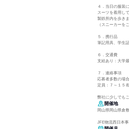
４．当日の服装
スーツを着用し
製鉄所内を歩き
（スニーカーを
５．携行品
筆記用具、学生
６．交通費
支給あり：大学
７．連絡事項
応募者多数の場
定員：７～１５
弊社に少しでも
開催地
岡山県岡山県倉敷
JFE物流西日本事
開催月