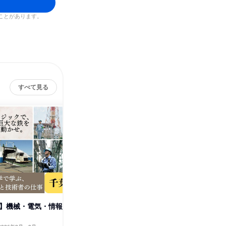
ことがあります。
すべて見る
葉】機械・電気・情報
28卒【広島】機械・電気・情報
28卒【
系歓迎!巨大製鉄所物流仕事体験
系歓迎!