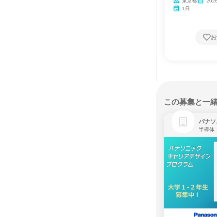
東京都
20
1日
お
この募集と一
パナソ
半導体