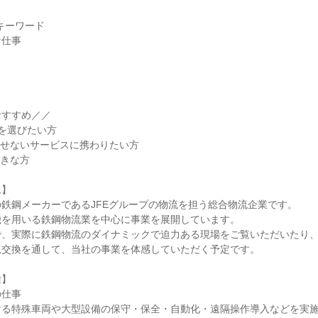
すキーワード
な仕事
き
おすすめ／／
場を選びたい方
かせないサービスに携わりたい方
好きな方
ム】
鉄鋼メーカーであるJFEグループの物流を担う総合物流企業です。
機を用いる鉄鋼物流業を中心に事業を展開しています。
で、実際に鉄鋼物流のダイナミックで迫力ある現場をご覧いただいたり
見交換を通して、当社の事業を体感していただく予定です。
種】
の仕事
ける特殊車両や大型設備の保守・保全・自動化・遠隔操作導入などを実