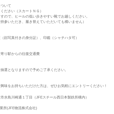
について
てください（スカートＮＧ）
ますので、ヒールの低い歩きやすい靴でお越しください。
ご持参いただき、履き替えていただいても構いません）
証（顔写真付きの身分証）、印鑑（シャチハタ可）
最寄り駅からの往復交通費
合抽選となりますので予めご了承ください。
名
ご興味をお持ちいただけた方は、ぜひお気軽にエントリーください！
市水島川崎通１丁目（JFEスチール西日本製鉄所構内）
業所(JFE物流株式会社)