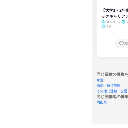
【大学1・2年
ックキャリア
ム
オンライン
1日
お
同じ業種の募集
水運
物流・運行管理
その他（運輸・交通
同じ開催地の募
岡山県