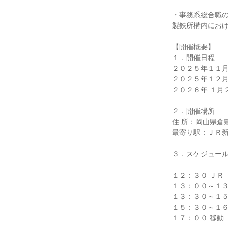
・事務系総合職
製鉄所構内にお
【開催概要】
１．開催日程
２０２５年１１
２０２５年１２
２０２６年 １月
２．開催場所
住 所：岡山県倉
最寄り駅：ＪＲ
３．スケジュー
１２：３０ ＪＲ
１３：００～１３
１３：３０～１５
１５：３０～１６
１７：００ 移動