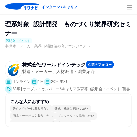
インターン
キャリア
＆
理系対象│設計開発・ものづくり業界研究セミ
ナー
説明会・イベント
半導体・メーカー業界 市場価値の高いエンジニアへ
株式会社ワールドインテック
企業をフォロー
製造・メーカー、人材派遣・職業紹介
オンライン
1日
2026年8月
28卒 | オープン・カンパニー&キャリア教育等（説明会・イベント [業界
研究]）
こんな人におすすめ
テクノロジーに携わりたい
機械・機器に携わりたい
商品・サービスを製作したい
プロジェクトを推進したい
分析・リサーチしたい
情熱を持って仕事に取り組む
コミュニケーションが活発
冷静に仕事に取り組む
常に新しいものに挑戦