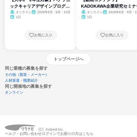
ックキャリアデザインプログラ
KADOKAWA企業研究セミナ
ム
オンライン
2026年8月・9月・10月
オンライン
2026年8月・9月・1
月・11月・12月
1日
1日
お気に入り
お気に入り
トップページへ
同じ業種の募集を探す
その他（製造・メーカー）
人材派遣・職業紹介
同じ開催地の募集を探す
オンライン
エントリーするとプログラムの詳細案内を
ヘルプ・お問い合わせ
ログインでお困りの方はこちら
受け取れるようになります