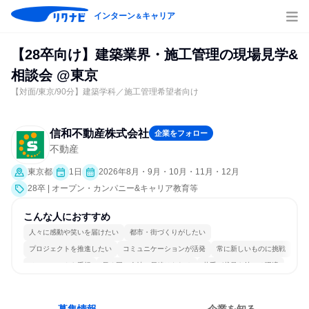
インターン
キャリア
＆
【28卒向け】建築業界・施工管理の現場見学&
相談会 @東京
【対面/東京/90分】建築学科／施工管理希望者向け
信和不動産株式会社
企業をフォロー
不動産
東京都
1日
2026年8月・9月・10月・11月・12月
28卒 | オープン・カンパニー&キャリア教育等
こんな人におすすめ
人々に感動や笑いを届けたい
都市・街づくりがしたい
プロジェクトを推進したい
コミュニケーションが活発
常に新しいものに挑戦
チームワークを重視
長く同じ会社に居続けられる
若手が裁量を持てる環境