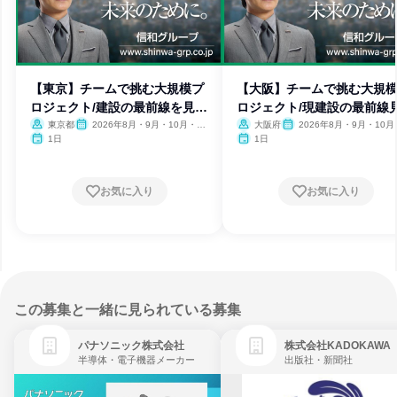
【東京】チームで挑む大規模プ
【大阪】チームで挑む大規
ロジェクト/建設の最前線を見
ロジェクト/現建設の最前線
学!
学!
東京都
2026年8月・9月・10月・11
大阪府
2026年8月・9月・10月
月・12月
月・12月
1日
1日
お気に入り
お気に入り
この募集と一緒に見られている募集
パナソニック株式会社
株式会社KADOKAWA
半導体・電子機器メーカー
出版社・新聞社