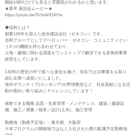
開始10秒だけでも見ると雰囲気がわかるかと思います。
★新卒 座談会ムービー★
https://youtu.be/TsYaAIX1NYw
◆信和とは？
創業130年を迎えた総合建設会社（ゼネコン）です。
信和グループとしてデベロッパー・ゼネコン・コミュニティとい
う3つの機能を持ち合わせており、
土地・建物に関わる課題をワンストップで解決できる多角的事業
経営をしています。
130年の歴史の中で様々な進化を遂げ、現在では10事業をも取り
組む企業へ成長いたしました。
海外ボランティア(カンボジア)や野球教室など、社会貢献になる活
動や面白い取り組みにチャレンジしています！
体験できる職種 品質・生産管理・メンテナンス、建築／建築設
備、施工／測量／積算／設計(土木)、施工管理
勤務地（勤務予定地）：東京都、大阪府
※本プログラムの開催地ではなく入社された際の配属予定勤務地