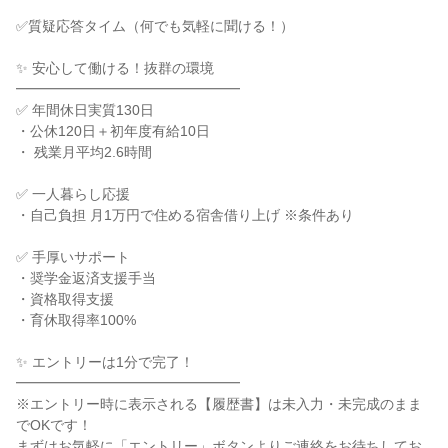
✅️質疑応答タイム（何でも気軽に聞ける！）
✨️ 安心して働ける！抜群の環境
━━━━━━━━━━━━━━━━
✅️ 年間休日実質130日
・公休120日＋初年度有給10日
・ 残業月平均2.6時間
✅️ 一人暮らし応援
・自己負担 月1万円で住める宿舎借り上げ ※条件あり
✅️ 手厚いサポート
・奨学金返済支援手当
・資格取得支援
・育休取得率100%
✨️ エントリーは1分で完了！
━━━━━━━━━━━━━━━━
※エントリー時に表示される【履歴書】は未入力・未完成のまま
でOKです！
まずはお気軽に「エントリー」ボタンよりご連絡をお待ちしてお