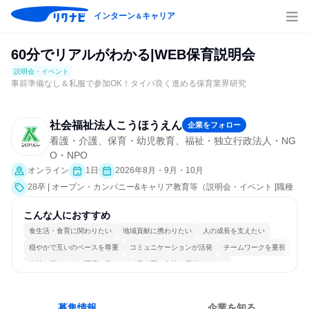
インターン
キャリア
＆
60分でリアルがわかる|WEB保育説明会
説明会・イベント
事前準備なし＆私服で参加OK！タイパ良く進める保育業界研究
社会福祉法人こうほうえん
企業をフォロー
看護・介護、保育・幼児教育、福祉・独立行政法人・NG
O・NPO
オンライン
1日
2026年8月・9月・10月
28卒 | オープン・カンパニー&キャリア教育等（説明会・イベント [職種
研究、社員交流会、就活サポート、会社説明会、業界研究]）
こんな人におすすめ
食生活・食育に関わりたい
地域貢献に携わりたい
人の成長を支えたい
穏やかで互いのペースを尊重
コミュニケーションが活発
チームワークを重視
女性が働きやすい環境で働ける
長く同じ会社に居続けられる
多様な職種の人と関われる
人とたくさん会話する
募集情報
企業を知る