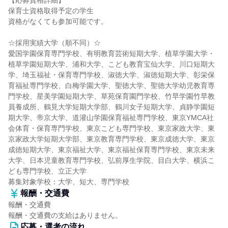
【応募資格詳細】
保育士資格取得予定の学生
資格がなくても参加可能です。
☆採用実績大学（順不同）☆
愛国学園保育専門学校、有明教育芸術短期大学、植草学園大学・
植草学園短期大学、浦和大学、こども教育宝仙大学、川口短期大
学、埼玉福祉・保育専門学校、淑徳大学、淑徳短期大学、彰栄保
育福祉専門学校、白梅学園大学、聖徳大学、聖徳大学幼児教育専
門学校、星美学園短期大学、草苑保育園門学校、竹早学園竹早教
員養成所、鶴見大学短期大学部、鶴川女子短期大学、貞静学園短
期大学、帝京大学、道灌山学園保育福祉専門学校、東京YMCA社
会体育・保育専門学校、東京こども専門学校、東京家政大学、東
京家政大学短期大学部、東京教育専門学校、東京成徳大学、東京
成徳短期大学、東京福祉大学、東京福祉保育専門学校、東京未来
大学、日本児童教育専門学校、弘前厚生学院、目白大学、横浜こ
ども専門学校、立正大学
募集対象学校：大学、短大、専門学校
報酬・交通費
報酬・交通費
報酬・交通費の支給はありません。
応募・選考の流れ