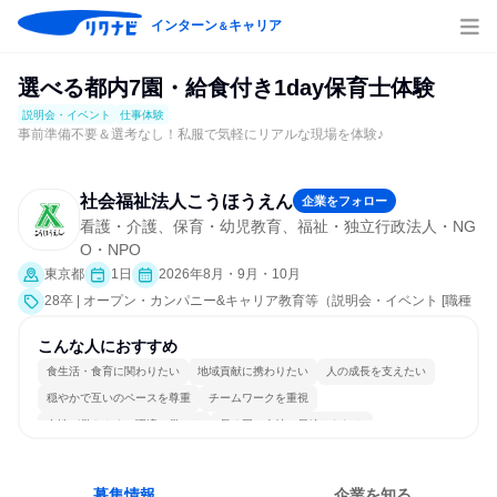
インターン
キャリア
＆
選べる都内7園・給食付き1day保育士体験
説明会・イベント
仕事体験
事前準備不要＆選考なし！私服で気軽にリアルな現場を体験♪
社会福祉法人こうほうえん
企業をフォロー
看護・介護、保育・幼児教育、福祉・独立行政法人・NG
O・NPO
東京都
1日
2026年8月・9月・10月
28卒 | オープン・カンパニー&キャリア教育等（説明会・イベント [職種
研究、職場見学会、社員交流会、就活サポート、会社説明会、業界研
究]、仕事体験）
こんな人におすすめ
食生活・食育に関わりたい
地域貢献に携わりたい
人の成長を支えたい
穏やかで互いのペースを尊重
チームワークを重視
女性が働きやすい環境で働ける
長く同じ会社に居続けられる
多様な職種の人と関われる
一つの専門分野を極める
人とたくさん会話する
募集情報
企業を知る