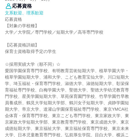
応募資格
文系歓迎、理系歓迎
応募資格
【対象の学校種】
大学／大学院／専門学校／短期大学／高等専門学校
【応募資格詳細】
保育士資格取得予定の学生
☆採用実績大学（順不同）☆
愛国学園保育専門学校、有明教育芸術短期大学、植草学園大学・
植草学園短期大学、浦和大学、こども教育宝仙大学、川口短期大
学、埼玉福祉・保育専門学校、淑徳大学、淑徳短期大学、彰栄保
育福祉専門学校、白梅学園大学、聖徳大学、聖徳大学幼児教育専
門学校、星美学園短期大学、草苑保育園門学校、竹早学園竹早教
員養成所、鶴見大学短期大学部、鶴川女子短期大学、貞静学園短
期大学、帝京大学、道灌山学園保育福祉専門学校、東京YMCA社
会体育・保育専門学校、東京こども専門学校、東京家政大学、東
京家政大学短期大学部、東京教育専門学校、東京成徳大学、東京
成徳短期大学、東京福祉大学、東京福祉保育専門学校、東京未来
大学、日本児童教育専門学校、弘前厚生学院、目白大学、横浜こ