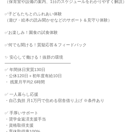
（保育室や設備の案内、1日のスケジュールをわかりやすく解説）
✅️子どもたちとのふれあい体験
（遊び・絵本の読み聞かせなどのサポート＆見守り体験）
✅️お楽しみ！園食の試食体験
✅️何でも聞ける！質疑応答＆フィードバック
✨️ 安心して働ける！抜群の環境
━━━━━━━━━━━━━━━━
✅️ 年間休日実質130日
・公休120日＋初年度有給10日
・ 残業月平均2.6時間
✅️ 一人暮らし応援
・自己負担 月1万円で住める宿舎借り上げ ※条件あり
✅️ 手厚いサポート
・奨学金返済支援手当
・資格取得支援
・育休取得率100%