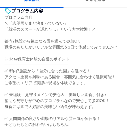
プログラム内容
プログラム内容
＼「志望園がまだ決まっていない」
「就活のスタートが遅れた…」という方大歓迎！／
都内7施設から気になる園を選んで参加OK！
職場のあたたかいリアルな雰囲気を1日で体感してみませんか？
✨️ 1day保育士体験の自慢のポイント
━━━━━━━━━━━━━━━━
✅️ 都内7施設から「自分に合った園」を選べる！
アクセス重視や興味のある園舎・雰囲気に合わせて選択可能！
ご希望のエリアで実際の現場を体験できます。
✅️ 未経験・見守りメインで安心＆「美味しい園食」付き♪
補助や見守りが中心のプログラムなので安心して参加OK！
昼食には園で大好評の美味しい給食が味わえます。
✅️ 人間関係の良さや職場のリアルな雰囲気が伝わる！
子どもたちとの触れ合いはもちろん、