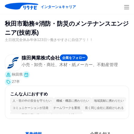
インターン
キャリア
＆
秋田市勤務⭐消防・防災のメンテナンスエンジ
ニア(技術系)
土日祝完全休み年休123日✨働きやすさに自信アリ！！
猿田興業株式会社
企業をフォロー
小売・卸売・商社、木材・紙メーカー、不動産管理
秋田県
27卒
こんな人におすすめ
人・世の中の安全を守りたい
機械・機器に携わりたい
地域貢献に携わりたい
コミュニケーションが活発
チームワークを重視
長く同じ会社に居続けられる
一つの専門分野を極める
人とたくさん会話する