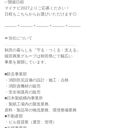
✅開催日程
マイナビ2027よりご応募ください！
日程もこちらからお選びいただけます◎
―――＊―――＊―――＊―――＊―――
⏩当社について
………………………………………………
秋田の暮らしを「守る・つくる・支える」
猿田興業グループは秋田県にて幅広い
事業を展開しています。
■防災事業部
・消防防災設備の設計・施工・点検
・消防資機材の販売
・安全保護具の販売
■日本製紙構内事業所
・製紙工場内の製造業務、
原料・製品等の物流業務、環境整備業務
■不動産部
・ビル賃貸業（運営、管理）