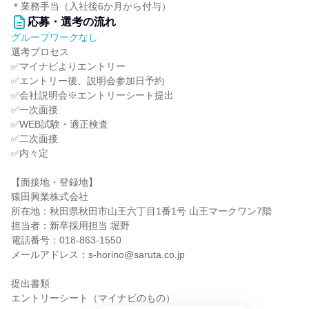
＊業務手当（入社後6か月から付与）
応募・選考の流れ
グループワークなし
選考プロセス
✅マイナビよりエントリー
✅エントリー後、説明会参加日予約
✅会社説明会※エントリーシート提出
✅一次面接
✅WEB試験・適正検査
✅二次面接
✅内々定
【面接地・登録地】
猿田興業株式会社
所在地：秋田県秋田市山王六丁目1番1号 山王マークワン7階
担当者：新卒採用担当 堀野
電話番号：018-863-1550
メールアドレス：s-horino@saruta.co.jp
提出書類
エントリーシート（マイナビのもの）