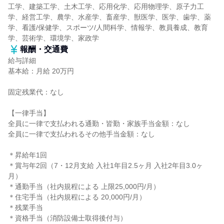
工学、建築工学、土木工学、応用化学、応用物理学、原子力工
学、経営工学、農学、水産学、畜産学、獣医学、医学、歯学、薬
学、看護/保健学、スポーツ/人間科学、情報学、教員養成、教育
学、芸術学、環境学、家政学
報酬・交通費
給与詳細
基本給：月給 20万円
固定残業代：なし
【一律手当】
全員に一律で支払われる通勤・皆勤・家族手当金額：なし
全員に一律で支払われるその他手当金額：なし
＊昇給年1回
＊賞与年2回（7・12月支給 入社1年目2.5ヶ月 入社2年目3.0ヶ
月）
＊通勤手当（社内規程による 上限25,000円/月）
＊住宅手当（社内規程による 20,000円/月）
＊残業手当
＊資格手当（消防設備士取得後付与）