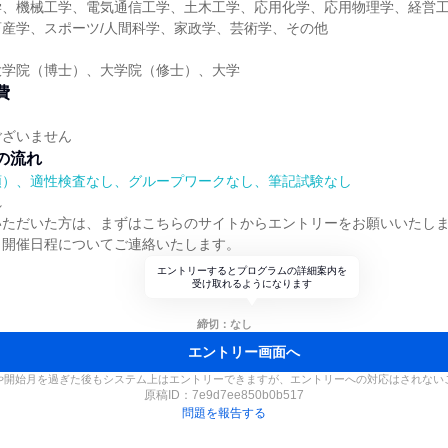
学、機械工学、電気通信工学、土木工学、応用化学、応用物理学、経営
産学、スポーツ/人間科学、家政学、芸術学、その他
大学院（博士）、大学院（修士）、大学
費
ございません
の流れ
順）、適性検査なし、グループワークなし、筆記試験なし
れ
いただいた方は、まずはこちらのサイトからエントリーをお願いいたし
り開催日程についてご連絡いたします。
エントリーするとプログラムの詳細案内を
受け取れるようになります
締切：なし
エントリー画面へ
や開始月を過ぎた後もシステム上はエントリーできますが、エントリーへの対応はされない
原稿ID：
7e9d7ee850b0b517
問題を報告する