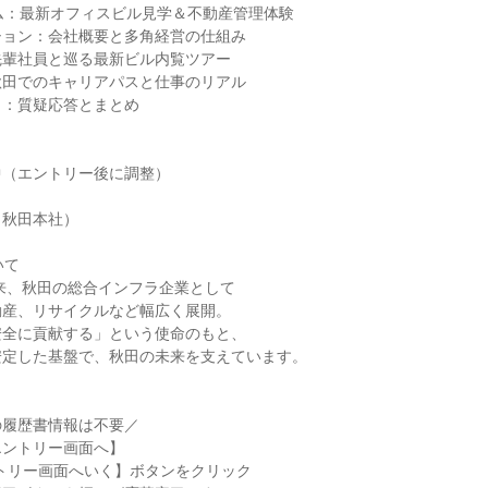
ム：最新オフィスビル見学＆不動産管理体験
ション：会社概要と多角経営の仕組み
先輩社員と巡る最新ビル内覧ツアー
秋田でのキャリアパスと仕事のリアル
ク：質疑応答とまとめ
中（エントリー後に調整）
（秋田本社）
いて
以来、秋田の総合インフラ企業として
動産、リサイクルなど幅広く展開。
安全に貢献する」という使命のもと、
安定した基盤で、秋田の未来を支えています。
の履歴書情報は不要／
エントリー画面へ】
トリー画面へいく】ボタンをクリック