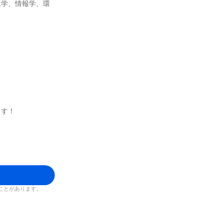
工学、情報学、環
ます！
ことがあります。