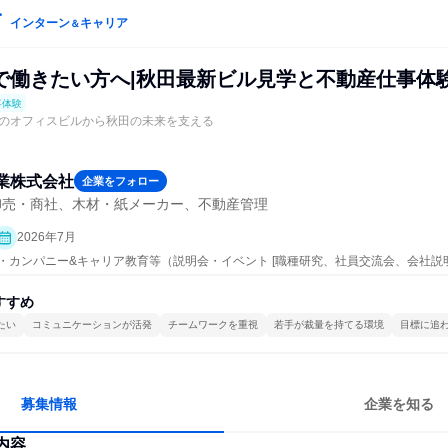
インターン
キャリア
＆
で働きたい方へ|秋田最新ビル見学と不動産仕事体
事体験
のオフィスビルから秋田の未来を支える
業株式会社
企業をフォロー
卸売・商社、木材・紙メーカー、不動産管理
2026年7月
ープン・カンパニー&キャリア教育等（説明会・イベント [職種研究、社員交流会、会社説
すすめ
たい
コミュニケーションが活発
チームワークを重視
若手が裁量を持てる環境
目標に追
募集情報
企業を知る
内容