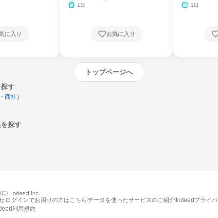
1日
1日
気に入り
お気に入り
トップページへ
を探す
・商社）
集を探す
エントリーするとプログラムの詳細案内を
受け取れるようになります
せ
ログインでお困りの方はこちら
データを使ったサービスのご紹介
Indeedプライ
締切：なし
ndeed利用規約
エントリー画面へ