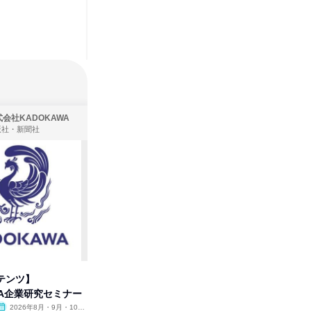
会社KADOKAWA
株式会社住まいず
版社・新聞社
製造・メーカー、建築設計
テンツ】
先着順・選考なし|注文住宅の総
プログラ
WA企業研究セミナー
合職|会社説明会&社長座談会
しくアル
2026年8月・9月・10
オンライン
2026年8月・9月
オンラ