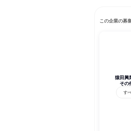
この企業の募
猿田興
その
す