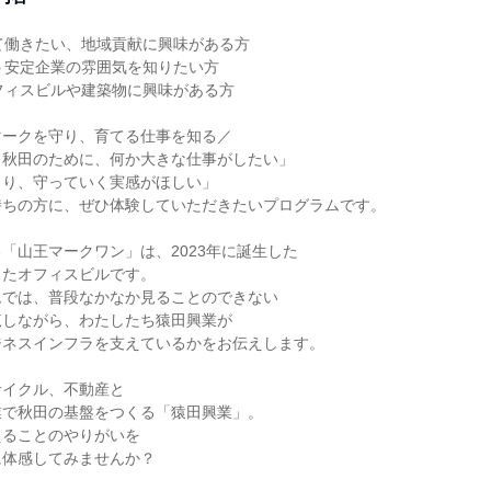
て働きたい、地域貢献に興味がある方
う安定企業の雰囲気を知りたい方
フィスビルや建築物に興味がある方
マークを守り、育てる仕事を知る／
・秋田のために、何か大きな仕事がしたい」
くり、守っていく実感がほしい」
持ちの方に、ぜひ体験していただきたいプログラムです。
「山王マークワン」は、2023年に誕生した
したオフィスビルです。
ムでは、普段なかなか見ることのできない
覧しながら、わたしたち猿田興業が
ジネスインフラを支えているかをお伝えします。
サイクル、不動産と
業で秋田の基盤をつくる「猿田興業」。
えることのやりがいを
に体感してみませんか？