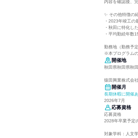
内容を確認後、
✨ その他特徴の
・2023年竣工
・秋田に特化し
・平均勤続年数1
勤務地（勤務予
※本プログラム
開催地
秋田県秋田県秋田
猿田興業株式会
開催月
長期休暇に開催
2026年7月
応募資格
応募資格
2028年卒業予
対象学科：人文