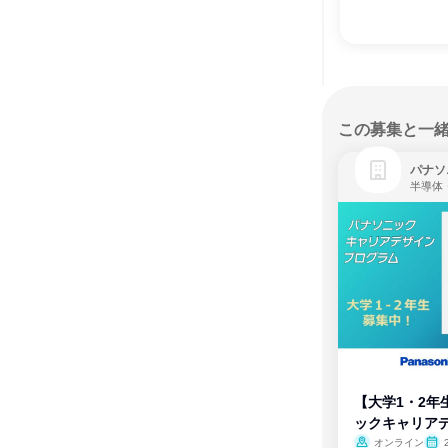
この募集と一
パナソ
半導体
【大学1・2年
ックキャリア
ム
オンライン