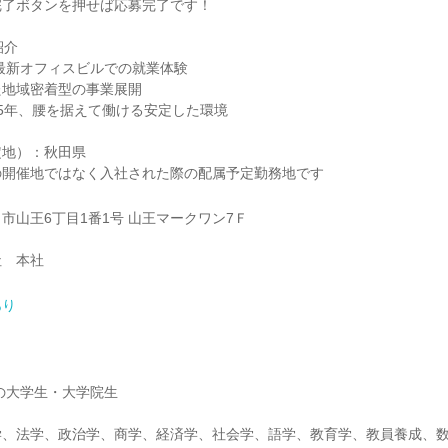
完了ボタンを押せば応募完了です！
紹介
の最新オフィスビルでの就業体験
た地域密着型の事業展開
5年、腰を据えて働ける安定した環境
定地）：秋田県
の開催地ではなく入社された際の配属予定勤務地です
市山王6丁目1番1号 山王マークワン7Ｆ
社 本社
あり
定の大学生・大学院生
学、法学、政治学、商学、経済学、社会学、語学、教育学、教員養成、