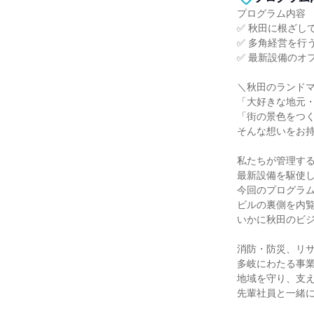
プログラム内容
✅ 秋田に根ざし
✅ 多角経営を行
✅ 最新設備のオ
＼秋田のランド
「大好きな地元
「街の景色をつ
そんな想いをお
私たちが管理する
最新設備を駆使
今回のプログラ
ビルの裏側を内
いかに秋田のビ
消防・防災、リ
多岐にわたる事
地域を守り、支
先輩社員と一緒