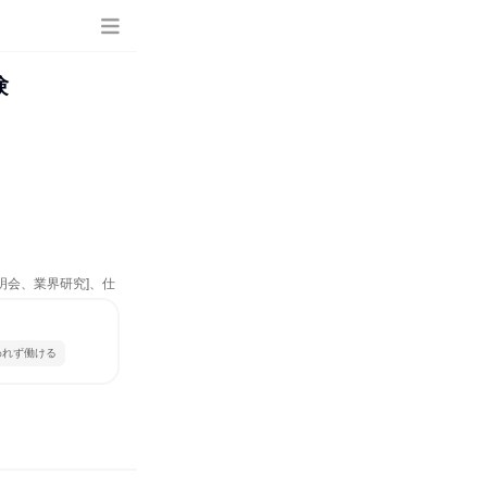
験
明会、業界研究]、仕
われず働ける