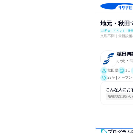
地元・秋田
説明会・イベント
仕
文理不問｜最新設備
猿田興
小売・
秋田県
1日
28卒 | オ
事体験）
こんな人にお
地域貢献に携わり
プログラム