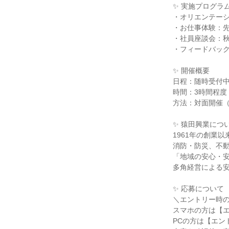
✨ 実施プログラ
・オリエンテー
・お仕事体験：
・社員座談会：
・フィードバッ
✨ 開催概要
日程：随時受付
時間：3時間程度
方法：対面開催
✨ 猿田興業につ
1961年の創業
消防・防災、不
「地域の安心・
多角経営による
✨ 応募について
＼エントリー時
スマホの方は【
PCの方は【エン