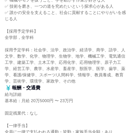
✅ 機械やモノを扱うこと、手を動かす作業が好きな人
✅ 技術を磨き、一つの道を究めたいという探求心がある人
✅ 誰かの安全を支えること、社会に貢献することにやりがいを感
じる人
【採用予定学科】
全学部，全学科
採用予定学科：社会学、法学、政治学、経済学、商学、語学、人
文学、数学、化学、物理学、生物学、地学、機械工学、電気通信
工学、建築工学、土木工学、応用化学、応用物理学、原子力工
学、経営工学、農学、水産学、畜産学、獣医学、医学、歯学、薬
学、看護/保健学、スポーツ/人間科学、情報学、教員養成、教育
学、芸術学、環境学、家政学、その他
報酬・交通費
給与詳細
基本給：月給 20万5000円 〜 23万円
固定残業代：なし
【一律手当】
全員に一律で支払われる通勤・皆勤・家族手当金額：あり