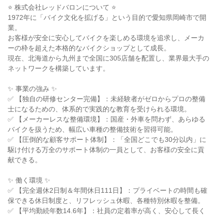
⭐ 株式会社レッドバロンについて ⭐
1972年に「バイク文化を拡げる」という目的で愛知県岡崎市で開
業。
お客様が安全に安心してバイクを楽しめる環境を追求し、メーカ
ーの枠を超えた本格的なバイクショップとして成長。
現在、北海道から九州まで全国に305店舗を配置し、業界最大手の
ネットワークを構築しています。
✨ 事業の強み ✨
✅ 【独自の研修センター完備】：未経験者がゼロからプロの整備
士になるための、体系的で実践的な教育を受けられる環境。
✅ 【メーカーレスな整備環境】：国産・外車を問わず、あらゆる
バイクを扱うため、幅広い車種の整備技術を習得可能。
✅ 【圧倒的な顧客サポート体制】：「全国どこでも30分以内」に
駆け付ける万全のサポート体制の一員として、お客様の安全に貢
献できる。
✨ 働く環境 ✨
✅ 【完全週休2日制＆年間休日111日】：プライベートの時間も確
保できる休日制度と、リフレッシュ休暇、各種特別休暇を整備。
✅ 【平均勤続年数14.6年】：社員の定着率が高く、安心して長く