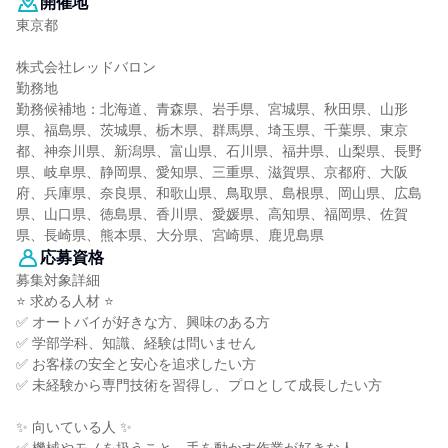
開催地
東京都
株式会社レッドバロン
勤務地
勤務候補地：北海道、青森県、岩手県、宮城県、秋田県、山形
県、福島県、茨城県、栃木県、群馬県、埼玉県、千葉県、東京
都、神奈川県、新潟県、富山県、石川県、福井県、山梨県、長野
県、岐阜県、静岡県、愛知県、三重県、滋賀県、京都府、大阪
府、兵庫県、奈良県、和歌山県、鳥取県、島根県、岡山県、広島
県、山口県、徳島県、香川県、愛媛県、高知県、福岡県、佐賀
県、長崎県、熊本県、大分県、宮崎県、鹿児島県
応募資格
募集対象詳細
⭐ 求める人材 ⭐
✅ オートバイが好きな方、興味のある方
✅ 学部学科、知識、経験は問いません
✅ お客様の安全と安心を追求したい方
✅ 未経験から専門技術を習得し、プロとして成長したい方
✨ 向いている人 ✨