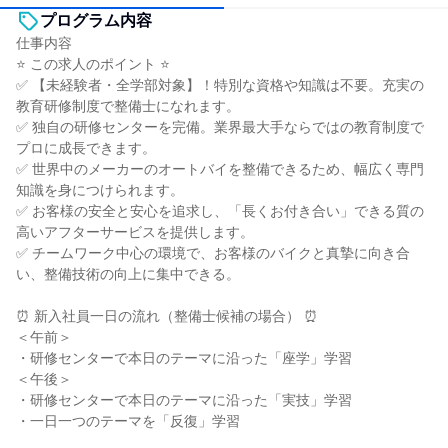
プログラム内容
仕事内容
⭐ この求人のポイント ⭐
✅ 【未経験者・全学部対象】！特別な資格や知識は不要。充実の
教育研修制度で整備士になれます。
✅ 独自の研修センターを完備。業界最大手ならではの教育制度で
プロに成長できます。
✅ 世界中のメーカーのオートバイを整備できるため、幅広く専門
知識を身につけられます。
✅ お客様の安全と安心を追求し、「長くお付き合い」できる質の
高いアフターサービスを提供します。
✅ チームワーク中心の環境で、お客様のバイクと真摯に向き合
い、整備技術の向上に集中できる。
⏰ 新入社員一日の流れ（整備士候補の場合） ⏰
＜午前＞
・研修センターで本日のテーマに沿った「座学」学習
＜午後＞
・研修センターで本日のテーマに沿った「実技」学習
・一日一つのテーマを「反復」学習