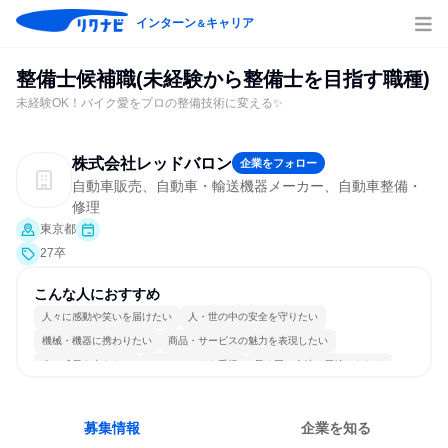
インターン
キャリア
＆
整備士候補職(未経験から整備士を目指す職種)
未経験OK！バイク愛をプロの整備技術に変える✨
株式会社レッドバロン
企業をフォロー
自動車販売、自動車・輸送機器メーカー、自動車整備・
修理
東京都
27卒
こんな人におすすめ
人々に感動や笑いを届けたい
人・世の中の安全を守りたい
機械・機器に携わりたい
商品・サービスの魅力を表現したい
人の成長を支えたい
チームワークを重視
長く同じ会社に居続けられる
自分の好きな場所で働ける
一つの専門分野を極める
若手が裁量を持てる環境
募集情報
企業を知る