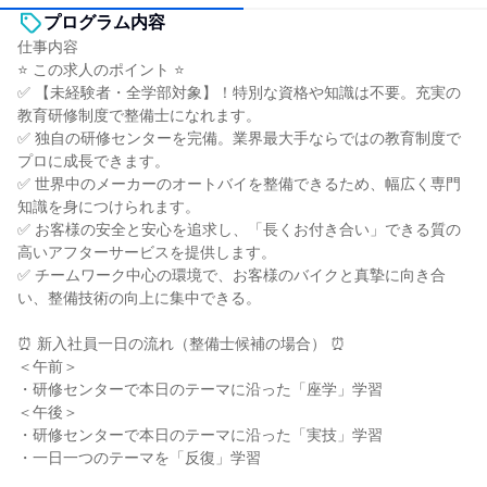
プログラム内容
仕事内容
⭐ この求人のポイント ⭐
✅ 【未経験者・全学部対象】！特別な資格や知識は不要。充実の
教育研修制度で整備士になれます。
✅ 独自の研修センターを完備。業界最大手ならではの教育制度で
プロに成長できます。
✅ 世界中のメーカーのオートバイを整備できるため、幅広く専門
知識を身につけられます。
✅ お客様の安全と安心を追求し、「長くお付き合い」できる質の
高いアフターサービスを提供します。
✅ チームワーク中心の環境で、お客様のバイクと真摯に向き合
い、整備技術の向上に集中できる。
⏰ 新入社員一日の流れ（整備士候補の場合） ⏰
＜午前＞
・研修センターで本日のテーマに沿った「座学」学習
＜午後＞
・研修センターで本日のテーマに沿った「実技」学習
・一日一つのテーマを「反復」学習