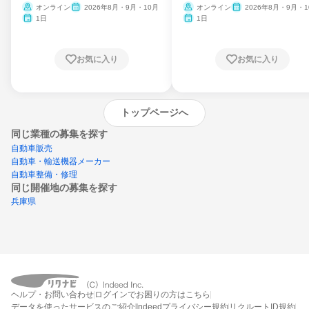
ム
オンライン
2026年8月・9月・10月
オンライン
2026年8月・9月・1
月・11月・12月
1日
1日
お気に入り
お気に入り
トップページへ
同じ業種の募集を探す
自動車販売
自動車・輸送機器メーカー
自動車整備・修理
同じ開催地の募集を探す
兵庫県
エントリーするとプログラムの詳細案内を
ヘルプ・お問い合わせ
ログインでお困りの方はこちら
受け取れるようになります
データを使ったサービスのご紹介
Indeedプライバシー規約
リクルートID規約