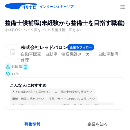
インターン
キャリア
＆
整備士候補職(未経験から整備士を目指す職種)
未経験OK！バイク愛をプロの整備技術に変える✨
株式会社レッドバロン
企業をフォロー
自動車販売、自動車・輸送機器メーカー、自動車整備・
修理
兵庫県
27卒
こんな人におすすめ
人々に感動や笑いを届けたい
人・世の中の安全を守りたい
機械・機器に携わりたい
商品・サービスの魅力を表現したい
人の成長を支えたい
チームワークを重視
長く同じ会社に居続けられる
自分の好きな場所で働ける
一つの専門分野を極める
若手が裁量を持てる環境
募集情報
企業を知る