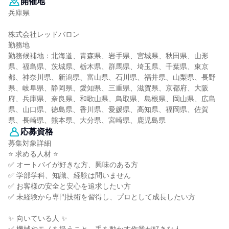
開催地
兵庫県
株式会社レッドバロン
勤務地
勤務候補地：北海道、青森県、岩手県、宮城県、秋田県、山形
県、福島県、茨城県、栃木県、群馬県、埼玉県、千葉県、東京
都、神奈川県、新潟県、富山県、石川県、福井県、山梨県、長野
県、岐阜県、静岡県、愛知県、三重県、滋賀県、京都府、大阪
府、兵庫県、奈良県、和歌山県、鳥取県、島根県、岡山県、広島
県、山口県、徳島県、香川県、愛媛県、高知県、福岡県、佐賀
県、長崎県、熊本県、大分県、宮崎県、鹿児島県
応募資格
募集対象詳細
⭐ 求める人材 ⭐
✅ オートバイが好きな方、興味のある方
✅ 学部学科、知識、経験は問いません
✅ お客様の安全と安心を追求したい方
✅ 未経験から専門技術を習得し、プロとして成長したい方
✨ 向いている人 ✨