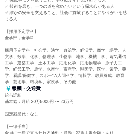
✅ 機械やモノを扱うこと、手を動かす作業が好きな人
✅ 技術を磨き、一つの道を究めたいという探求心がある人
✅ 誰かの安全を支えること、社会に貢献することにやりがいを感
じる人
【採用予定学科】
全学部，全学科
採用予定学科：社会学、法学、政治学、経済学、商学、語学、人
文学、数学、化学、物理学、生物学、地学、機械工学、電気通信
工学、建築工学、土木工学、応用化学、応用物理学、原子力工
学、経営工学、農学、水産学、畜産学、獣医学、医学、歯学、薬
学、看護/保健学、スポーツ/人間科学、情報学、教員養成、教育
学、芸術学、環境学、家政学、その他
報酬・交通費
給与詳細
基本給：月給 20万5000円 〜 23万円
固定残業代：なし
【一律手当】
全員に一律で支払われる通勤・皆勤・家族手当金額：あり