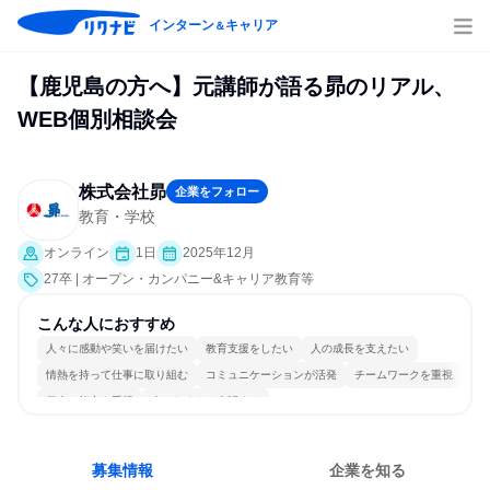
インターン
キャリア
＆
【鹿児島の方へ】元講師が語る昴のリアル、
WEB個別相談会
株式会社昴
企業をフォロー
教育・学校
オンライン
1日
2025年12月
27卒 | オープン・カンパニー&キャリア教育等
こんな人におすすめ
人々に感動や笑いを届けたい
教育支援をしたい
人の成長を支えたい
情熱を持って仕事に取り組む
コミュニケーションが活発
チームワークを重視
個人の能力を重視
人とたくさん会話する
募集情報
企業を知る