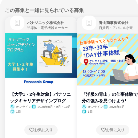
この募集と一緒に見られている募集
パナソニック株式会社
青山商事株式会社
半導体・電子機器メーカー
百貨店・アパレル小売
【大学1・2年生対象】パナソニ
「洋服の青山」の仕事体験で
ックキャリアデザインプログラ
分の強みを見つけよう!
ム
オンライン
2026年8月・9月・10月
オンライン
2026年8月
1日
1日
お気に入り
お気に入り