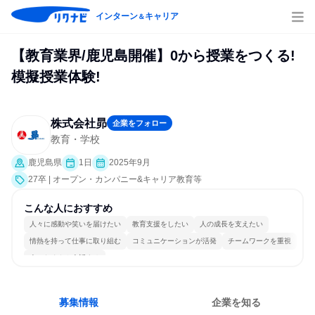
インターン
キャリア
＆
【教育業界/鹿児島開催】0から授業をつくる!
模擬授業体験!
株式会社昴
企業をフォロー
教育・学校
鹿児島県
1日
2025年9月
27卒 | オープン・カンパニー&キャリア教育等
こんな人におすすめ
人々に感動や笑いを届けたい
教育支援をしたい
人の成長を支えたい
情熱を持って仕事に取り組む
コミュニケーションが活発
チームワークを重視
人とたくさん会話する
募集情報
企業を知る