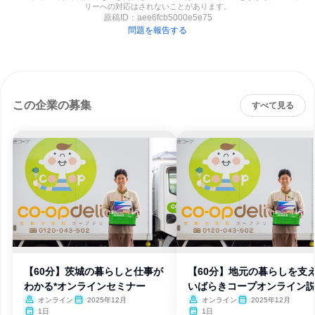
リーへの対応はされないことがあります。
原稿ID：
aee6fcb5000e5e75
問題を報告する
この企業の募集
すべて見る
【60分】茨城の暮らしと仕事が
【60分】地元の暮らしを支
わかる*オンラインセミナー
いばらきコープオンライン
会
オンライン
2025年12月
オンライン
2025年12月
1日
1日