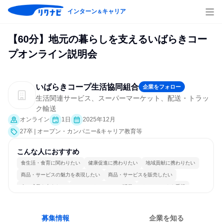
インターン
キャリア
＆
【60分】地元の暮らしを支えるいばらきコー
プオンライン説明会
いばらきコープ生活協同組合
企業をフォロー
生活関連サービス、スーパーマーケット、配送・トラッ
ク輸送
オンライン
1日
2025年12月
27卒 | オープン・カンパニー&キャリア教育等
こんな人におすすめ
食生活・食育に関わりたい
健康促進に携わりたい
地域貢献に携わりたい
商品・サービスの魅力を表現したい
商品・サービスを販売したい
人の成長を支えたい
コミュニケーションが活発
チームワークを重視
女性が働きやすい環境で働ける
人とたくさん会話する
募集情報
企業を知る