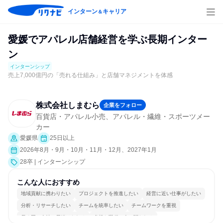
インターン
キャリア
＆
愛媛でアパレル店舗経営を学ぶ長期インター
ン
インターンシップ
売上7,000億円の「売れる仕組み」と店舗マネジメントを体感
株式会社しまむら
企業をフォロー
百貨店・アパレル小売、アパレル・繊維・スポーツメー
カー
愛媛県
25日以上
2026年8月・9月・10月・11月・12月、2027年1月
28卒 | インターンシップ
こんな人におすすめ
地域貢献に携わりたい
プロジェクトを推進したい
経営に近い仕事がしたい
分析・リサーチしたい
チームを統率したい
チームワークを重視
長く同じ会社に居続けられる
多様な職種の人と関われる