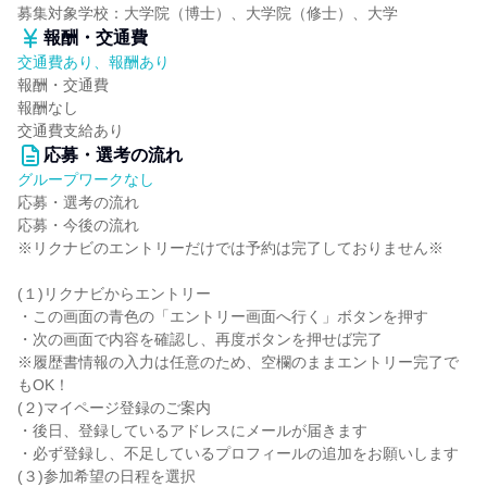
募集対象学校：大学院（博士）、大学院（修士）、大学
報酬・交通費
交通費あり、報酬あり
報酬・交通費
報酬なし
交通費支給あり
応募・選考の流れ
グループワークなし
応募・選考の流れ
応募・今後の流れ
※リクナビのエントリーだけでは予約は完了しておりません※
(１)リクナビからエントリー
・この画面の青色の「エントリー画面へ行く」ボタンを押す
・次の画面で内容を確認し、再度ボタンを押せば完了
※履歴書情報の入力は任意のため、空欄のままエントリー完了で
もOK！
(２)マイページ登録のご案内
・後日、登録しているアドレスにメールが届きます
・必ず登録し、不足しているプロフィールの追加をお願いします
(３)参加希望の日程を選択