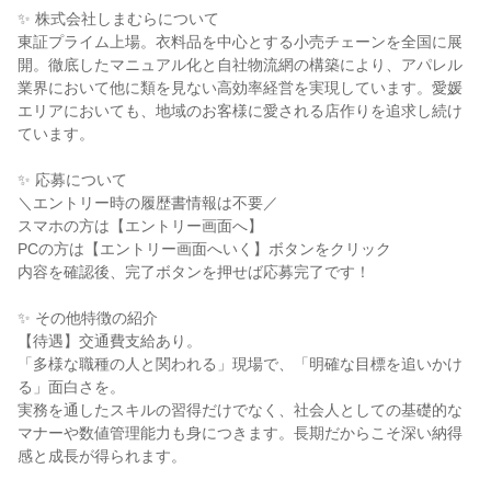
✨ 株式会社しまむらについて
東証プライム上場。衣料品を中心とする小売チェーンを全国に展
開。徹底したマニュアル化と自社物流網の構築により、アパレル
業界において他に類を見ない高効率経営を実現しています。愛媛
エリアにおいても、地域のお客様に愛される店作りを追求し続け
ています。
✨ 応募について
＼エントリー時の履歴書情報は不要／
スマホの方は【エントリー画面へ】
PCの方は【エントリー画面へいく】ボタンをクリック
内容を確認後、完了ボタンを押せば応募完了です！
✨ その他特徴の紹介
【待遇】交通費支給あり。
「多様な職種の人と関われる」現場で、「明確な目標を追いかけ
る」面白さを。
実務を通したスキルの習得だけでなく、社会人としての基礎的な
マナーや数値管理能力も身につきます。長期だからこそ深い納得
感と成長が得られます。