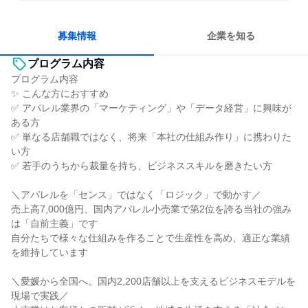
明確な目標を追いかける
若手が裁量を持てる環境
募集情報
企業を知る
プログラム内容
プログラム内容
✨ こんな方におすすめ
✅ アパレル業界の「マーケティング」や「データ経営」に興味が
ある方
✅ 単なる店舗職ではなく、将来「本社の仕組み作り」に携わりた
い方
✅ 若手のうちから裁量を持ち、ビジネススキルを磨きたい方
＼アパレルを「センス」ではなく「ロジック」で動かす／
売上高7,000億円、国内アパレル小売業で第2位を誇る当社の強み
は「自前主義」です
自分たちで様々な仕組みを作ることで生産性を高め、適正な業績
を維持しています
＼愛媛から全国へ。国内2,200店舗以上を支えるビジネスモデルを
現場で実践／