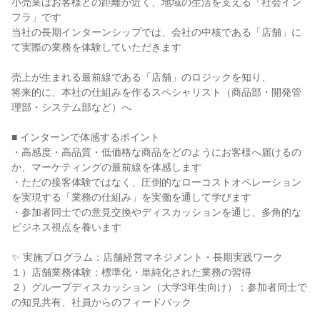
小売業はお客様との距離が近く、地域の生活を支える「社会イン
フラ」です
当社の長期インターンシップでは、会社の中核である「店舗」に
て実際の業務を体験していただきます
売上が生まれる最前線である「店舗」のロジックを知り、
将来的に、本社の仕組みを作るスペシャリスト（商品部・開発管
理部・システム部など）へ
■ インターンで体感するポイント
・高感度・高品質・低価格な商品をどのようにお客様へ届けるの
か、マーケティングの最前線を体感します
・ただの接客体験ではなく、圧倒的なローコストオペレーション
を実現する「業務の仕組み」を実働を通して学びます
・参加者同士での意見交換やディスカッションを通じ、多角的な
ビジネス視点を養います
✨ 実施プログラム：店舗経営マネジメント・長期実践ワーク
１）店舗業務体験：標準化・単純化された業務の習得
２）グループディスカッション（大学3年生向け）：参加者同士で
の知見共有、社員からのフィードバック