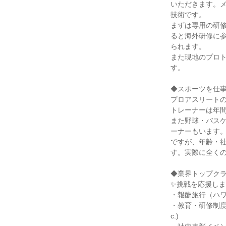
いただきます。
技術です。
まずは専用の研修
ると海外研修に
られます。
また現地のプロ
す。
◆スポーツを仕
プロアスリートの
トレーナーは年間
また野球・バス
ーナーもいます
ですが、年齢・
す。実際に全くの
◆業界トップク
✨挑戦を応援し
・報酬旅行（ハ
・教育・研修制度
c.)