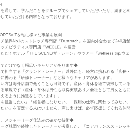
分
ムを通して、学んだことをグループでシェアしていただいたり、総まと
やしていただける内容となっております。
】
e×SPORTS×ITを軸に様々な事業を展開
業界No1のストレッチ専門店『Dr.stretch』を国内外合わせて240店
ッチピラティス専門店『WECLE』を運営
だくホテル『THE SCENE/ザ・シーン』やツアー『wellness trip/
してだけでなく幅広いキャリアがあります◆
属で担当する『グランドトレーナー』以外にも、経営に携われる『店長
修に携わる『研修トレーナー』など様々なキャリアがあります。
たい方は海外店舗で働くことも可能です。産休・育休を経て復帰してい
ける環境です（産休・育休は男性も取得実績あり／会社として男女とも
使えるように推進をしています）。
を担当したい」「経営者になりたい」「採用の仕事に関わってみたい」など、
したい」を否定する人はいません。声に出せば、必ず応援してくれる仲
は、メジャーリーグ仕込みの確かな技術◆
リーグ球団で経験したトレーナーが考案した、『コアバランスストレッ