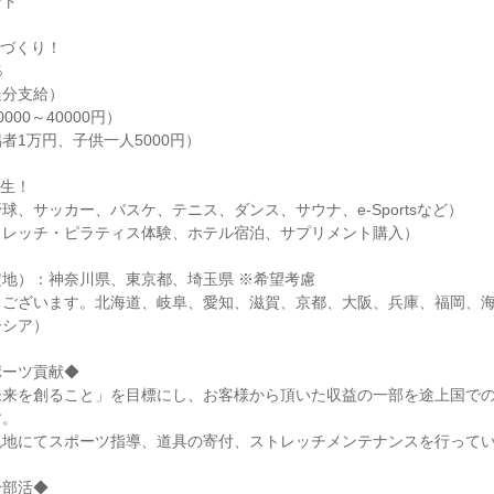
ント
境づくり！
％
過分支給）
00～40000円）
者1万円、子供一人5000円）
厚生！
球、サッカー、バスケ、テニス、ダンス、サウナ、e-Sportsなど）
トレッチ・ピラティス体験、ホテル宿泊、サプリメント購入）
地）：神奈川県、東京都、埼玉県 ※希望考慮
もございます。北海道、岐阜、愛知、滋賀、京都、大阪、兵庫、福岡、
ーシア）
ポーツ貢献◆
未来を創ること」を目標にし、お客様から頂いた収益の一部を途上国で
す。
現地にてスポーツ指導、道具の寄付、ストレッチメンテナンスを行って
身部活◆