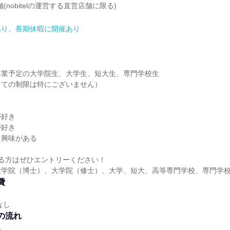
象店舗(nobitelの運営する直営店舗に限る)
あり、長期休暇に開催あり
3月卒業予定の大学院生、大学生、短大生、専門学校生
しての制限は特にございません）
が好き
が好き
に興味がある
る
る方はぜひエントリーください！
大学院（博士）、大学院（修士）、大学、短大、高等専門学校、専門学
費
なし
の流れ
れ