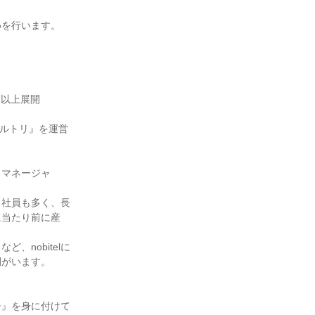
めを行います。
舗以上展開
ウェルトリ』を運営
・マネージャ
る社員も多く、長
に当たり前に産
nobitelに
間がいます。
チ』を身に付けて