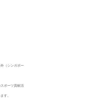
海外（シンガポー
のスポーツ貢献活
います。