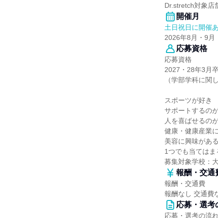
Dr.stretch対
開催月
土日祝日に開催
2026年8月・9月
応募資格
応募資格
2027・28年
（学部学科に関
スポーツが好き
サポートするの
人を喜ばせるの
健康・健康産業
美容に興味があ
1つでも当てはま
募集対象学校：
報酬・交通
報酬・交通費
報酬なし 交通費
応募・選考
応募・選考の流