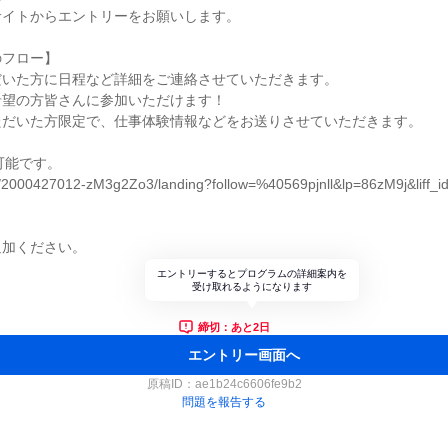
サイトからエントリーをお願いします。
のフロー】
だいた方に日程など詳細をご連絡させていただきます。
希望の方皆さんに参加いただけます！
ただいた方限定で、仕事体験情報などをお送りさせていただきます。
可能です。
e.me/2000427012-zM3g2Zo3/landing?follow=%40569pjnll&lp=86zM9j&liff
追加ください。
エントリーするとプログラムの詳細案内を
受け取れるようになります
締切：あと2日
エントリー画面へ
原稿ID：
ae1b24c6606fe9b2
問題を報告する