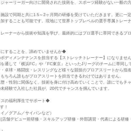
メジャーリーガー向けに開発された技術を、スポーツ経験がない一般の
施設で同期と共に1.5～2ヶ月間の研修を受けていただきます。更に一
参加することも可能です。現地にて世界トップレベルの選手専属トレー
トレーナーから技術や知識を学び、最終的にはプロ選手に帯同できるプ
事にすることを、諦めていませんか◆
ボディメンテナンスを担当する【ストレッチトレーナー】になりませんか？Dr
を通して『横浜FC』や『FC東京』といったJリーグのチームに帯同し
ケ・卓球・格闘技・レスリングなど様々な競技のプロアスリートから指
。もちろん誰もがプロアスリートを担当できるわけではありません。
社歴・性別に関係なく、技術を身に付け高めていくことで、誰にでもチ
未経験で入社した社員が、20代でチャンスを掴んでいます。
ラスの福利厚生でサポート◆
ます！
ワイ／グアム／サイパンなど）
(店舗デビュー前研修・スキルアップ研修・外部講習・代表による研修・