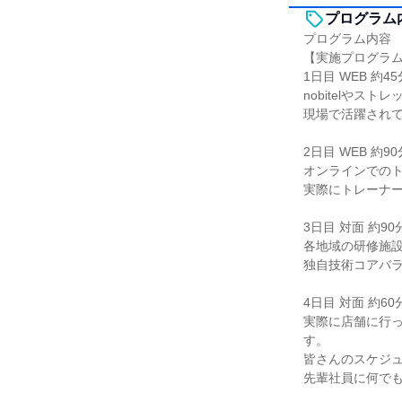
プログラム
プログラム内容
【実施プログラ
1日目 WEB 約45
nobitelや
現場で活躍され
2日目 WEB 約90
オンラインでの
実際にトレーナ
3日目 対面 約90
各地域の研修施
独自技術コアバ
4日目 対面 約60
実際に店舗に行
す。
皆さんのスケジ
先輩社員に何で