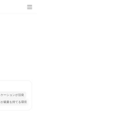
ニケーションが活発
手が裁量を持てる環境