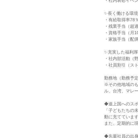
・社内表彰イベ
✨長く働ける環
・有給取得率78
・残業手当（超
・資格手当（月100
・家族手当（配偶
✨充実した福利
・社内部活動（野
・社員割引（ス
勤務地（勤務予定
※その他地域の
ル、台湾、マレ
◆途上国へのス
「子どもたちの
動に充てていま
また、定期的に
◆先輩社員の出