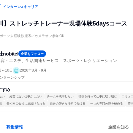
インターン
キャリア
＆
川】ストレッチトレーナー現場体験5daysコース
ポーツ未経験歓迎🌟✅カメラオフ参加OK
obitel
企業をフォロー
美容・エステ、生活関連サービス、スポーツ・レクリエーション
日～10日
2026年8月・9月
 インターンシップ
すすめ
たい
経営に近い仕事がしたい
チームを統率したい
情熱を持って仕事に取り組む
コミュ
視
長く同じ会社に居続けられる
自分の好きな場所で働ける
一つの専門分野を極める
若
募集情報
企業を知る