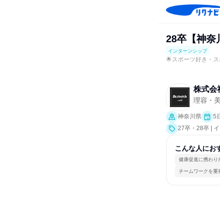
28卒【神奈
インターンシップ
🌟スポーツ好き・ス
株式会社n
理容・
神奈川県
5
27卒・28卒 |
こんな人にお
健康促進に携わり
チームワークを重