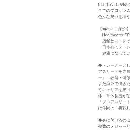
5日目 WEB 約90
全てのプログラ
色んな視点を増
【当社のご紹介
・Healthcar
・店舗数ストレッチ
・日本初のストレ
・健康になっていた
◆トレーナーと
アスリートを専
ー』、教育・研
また海外で働き
くキャリアを築
休・育休制度が
「プロアスリート
は仲間の「挑戦
◆身に付けるの
複数のメジャー