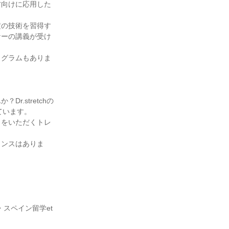
方向けに応用した
定の技術を習得す
ナーの講義が受け
ログラムもありま
.stretchの
ています。
名をいただくトレ
ャンスはありま
スペイン留学et