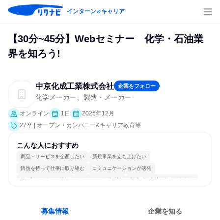
インターン
キャリア
＆
【30分~45分】Webセミナー 化学・石油業
界を知ろう!
中京化成工業株式会社
企業をフォロー
化学メーカー、製造・メーカー
オンライン
1日
2025年12月
27卒 | オープン・カンパニー&キャリア教育等
こんな人におすすめ
商品・サービスを企画したい
新規事業を立ち上げたい
情熱を持って仕事に取り組む
コミュニケーションが活発
常に新しいものに挑戦
チームワークを重視
長く同じ会社に居続けられる
多様な職種の人と関われる
若手が裁量を持てる環境
人とたくさん会話する
募集情報
企業を知る