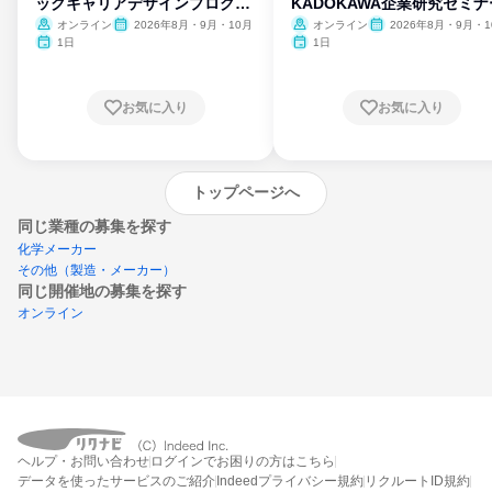
ックキャリアデザインプログラ
KADOKAWA企業研究セミナ
ム
オンライン
2026年8月・9月・10月
オンライン
2026年8月・9月・1
月・11月・12月
1日
1日
お気に入り
お気に入り
トップページへ
同じ業種の募集を探す
化学メーカー
その他（製造・メーカー）
同じ開催地の募集を探す
オンライン
エントリーするとプログラムの詳細案内を
受け取れるようになります
ヘルプ・お問い合わせ
ログインでお困りの方はこちら
締切：なし
データを使ったサービスのご紹介
Indeedプライバシー規約
リクルートID規約