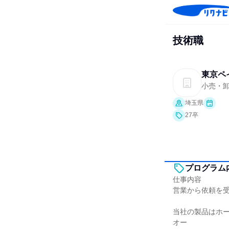
技術職
東京ペ
小売・
埼玉県
27卒
プログラム
仕事内容
営業から依頼を
当社の製品はホ
オー