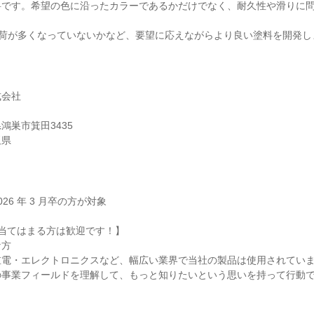
料です。希望の色に沿ったカラーであるかだけでなく、耐久性や滑りに
負荷が多くなっていないかなど、要望に応えながらより良い塗料を開発し
式会社
鴻巣市箕田3435
玉県
】
 2026 年 3 月卒の方が対象
当てはまる方は歓迎です！】
な方
重電・エレクトロニクスなど、幅広い業界で当社の製品は使用されてい
の事業フィールドを理解して、もっと知りたいという思いを持って行動