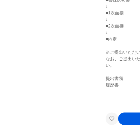
↓
■1次面接
↓
■2次面接
↓
■内定
※ご提出いただ
なお、ご提出い
い。
提出書類
履歴書