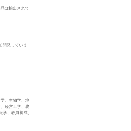
製品は輸出されて
て開発していま
理学、生物学、地
学、経営工学、農
報学、教員養成、