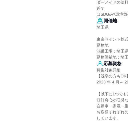
ダーメイドの塗
近で
はSDGsや環境
開催地
埼玉県
東京ペイント株
勤務地
鴻巣工場：埼玉県
勤務候補地：埼
応募資格
募集対象詳細
【既卒の方もOK
2023 年 4 月～
【以下に1つでも
◎好奇心が旺盛
自動車・家電・
お客様それぞれ
しています。