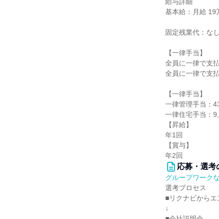
給与詳細
基本給：月給 19万
固定残業代：な
【一律手当】
全員に一律で支
全員に一律で支
【一律手当】
一律管理手当：43
一律住宅手当：9,
【昇給】
年1回
【賞与】
年2回
応募・選考
グループワーク
選考プロセス
■リクナビからエ
↓
■会社説明会