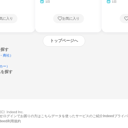
1日
1日
気に入り
お気に入り
トップページへ
を探す
・商社）
カー）
集を探す
エントリーするとプログラムの詳細案内を
受け取れるようになります
せ
ログインでお困りの方はこちら
データを使ったサービスのご紹介
Indeedプライ
ndeed利用規約
締切：なし