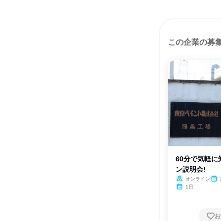
この企業の募
60分で気軽に
ン説明会!
オンライン
1日
お