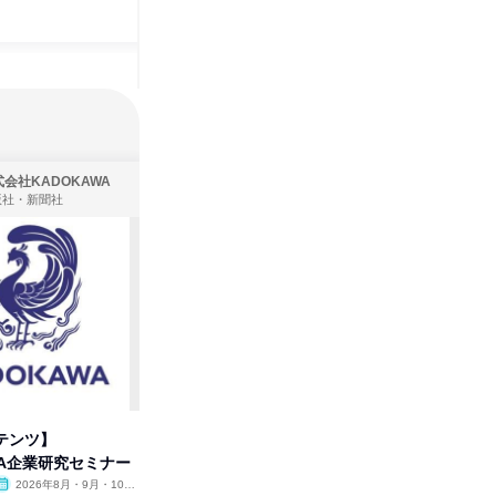
会社KADOKAWA
株式会社住まいず
版社・新聞社
製造・メーカー、建築設計
テンツ】
先着順・選考なし|注文住宅の総
タカラト
WA企業研究セミナー
合職|会社説明会&社長座談会
ビ」を学
2026年8月・9月・10
オンライン
2026年8月・9月
オンラ