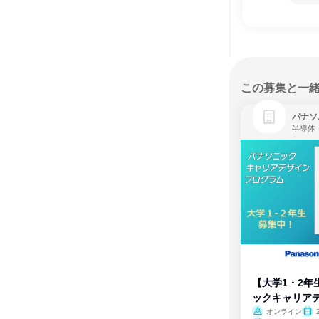
この募集と一
パナソ
半導体
【大学1・2年
ックキャリア
ム
オンライン