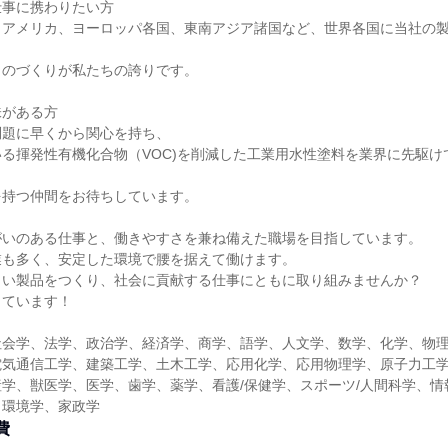
仕事に携わりたい方
、アメリカ、ヨーロッパ各国、東南アジア諸国など、世界各国に当社の
ものづくりが私たちの誇りです。
味がある方
問題に早くから関心を持ち、
る揮発性有機化合物（VOC)を削減した工業用水性塗料を業界に先駆け
を持つ仲間をお待ちしています。
がいのある仕事と、働きやすさを兼ね備えた職場を目指しています。
業も多く、安定した環境で腰を据えて働けます。
しい製品をつくり、社会に貢献する仕事にともに取り組みませんか？
しています！
社会学、法学、政治学、経済学、商学、語学、人文学、数学、化学、物
電気通信工学、建築工学、土木工学、応用化学、応用物理学、原子力工
学、獣医学、医学、歯学、薬学、看護/保健学、スポーツ/人間科学、情
、環境学、家政学
費