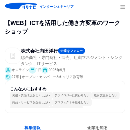
インターン
キャリア
＆
【WEB】ICTを活用した働き方変革のワーク
ショップ
株式会社内田洋行
企業をフォロー
総合商社・専門商社・卸売、組織マネジメント・シンク
タンク、ITサービス
オンライン
1日
2025年9月
27卒 | オープン・カンパニー&キャリア教育等
こんな人におすすめ
労務・労働環境をよくしたい
テクノロジーに携わりたい
教育支援をしたい
商品・サービスを企画したい
プロジェクトを推進したい
コミュニケーションが活発
常に新しいものに挑戦
女性が働きやすい環境で働ける
長く同じ会社に居続けられる
人とたくさん会話する
募集情報
企業を知る