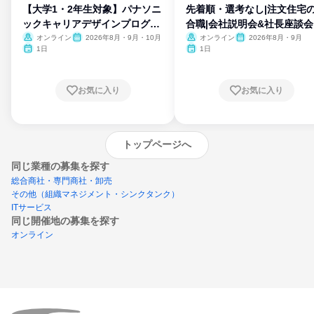
【大学1・2年生対象】パナソニ
先着順・選考なし|注文住宅
ックキャリアデザインプログラ
合職|会社説明会&社長座談会
ム
オンライン
2026年8月・9月・10月
オンライン
2026年8月・9月
1日
1日
お気に入り
お気に入り
トップページへ
同じ業種の募集を探す
総合商社・専門商社・卸売
その他（組織マネジメント・シンクタンク）
ITサービス
同じ開催地の募集を探す
オンライン
エントリーするとプログラムの詳細案内を
受け取れるようになります