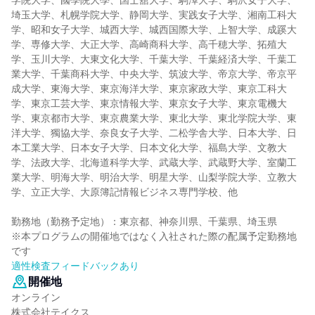
学院大学、國學院大學、国士舘大学、駒澤大学、駒沢女子大学、
埼玉大学、札幌学院大学、静岡大学、実践女子大学、湘南工科大
学、昭和女子大学、城西大学、城西国際大学、上智大学、成蹊大
学、専修大学、大正大学、高崎商科大学、高千穂大学、拓殖大
学、玉川大学、大東文化大学、千葉大学、千葉経済大学、千葉工
業大学、千葉商科大学、中央大学、筑波大学、帝京大学、帝京平
成大学、東海大学、東京海洋大学、東京家政大学、東京工科大
学、東京工芸大学、東京情報大学、東京女子大学、東京電機大
学、東京都市大学、東京農業大学、東北大学、東北学院大学、東
洋大学、獨協大学、奈良女子大学、二松学舎大学、日本大学、日
本工業大学、日本女子大学、日本文化大学、福島大学、文教大
学、法政大学、北海道科学大学、武蔵大学、武蔵野大学、室蘭工
業大学、明海大学、明治大学、明星大学、山梨学院大学、立教大
学、立正大学、大原簿記情報ビジネス専門学校、他
勤務地（勤務予定地）：東京都、神奈川県、千葉県、埼玉県
※本プログラムの開催地ではなく入社された際の配属予定勤務地
です
適性検査フィードバックあり
開催地
オンライン
株式会社テイクス