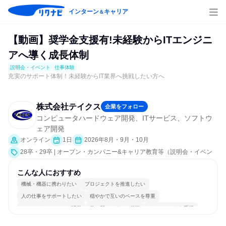
インターン
キャリア
＆
【動画】奨学金支援有!未経験からITエンジニ
アへ導く成長体制
説明会・イベント
仕事体験
充実のサポート体制！未経験からIT業界へ挑戦したい方へ
株式会社テイクス
企業をフォロー
コンピュータハードウェア開発、ITサービス、ソフトウ
ェア開発
オンライン
1日
2026年8月・9月・10月
28卒・29卒 | オープン・カンパニー&キャリア教育等（説明会・イベン
ト [職種研究、課題解決プログラム、社員交流会、就活サポート、会社説
明会、業界研究]、仕事体験）
こんな人におすすめ
機械・機器に携わりたい
プロジェクトを推進したい
人の仕事をサポートしたい
穏やかで互いのペースを尊重
コミュニケーションが活発
常に新しいものに挑戦
チームワークを重視
長く同じ会社に居続けられる
一つの専門分野を極める
人とたくさん会話する