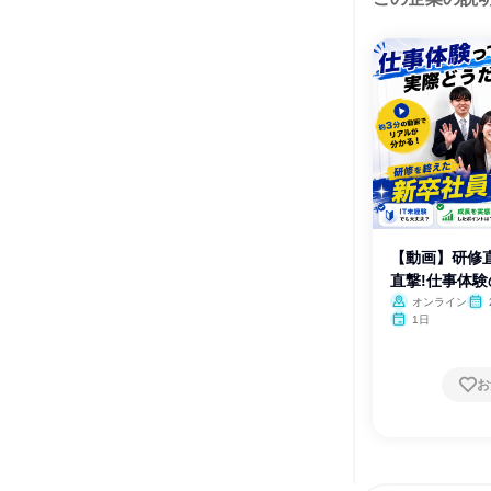
【動画】研修
直撃!仕事体験
オンライン
1日
お