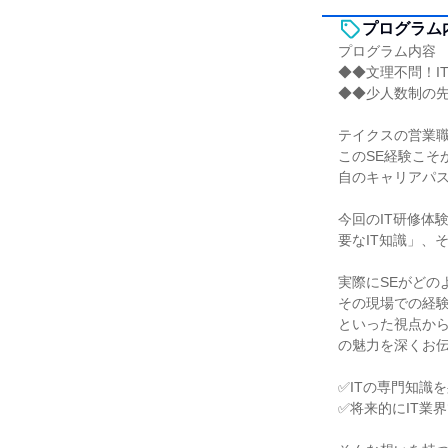
プログラム
プログラム内容
◆◆文理不問！I
◆◆少人数制の先
テイクスの営業職
このSE経験こそ
自のキャリアパ
今回のIT研修体
要なIT知識」、
実際にSEがどの
その現場での経
といった視点から
の魅力を深くお
✅ITの専門知識
✅将来的にIT業