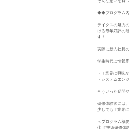
そんな想いを持
◆◆プログラム
テイクスの魅力の
ける毎年好評の
す！
実際に新入社員
学生時代に情報
・IT業界に興味
・システムエンジ
そういった疑問
研修体験後には、
少しでもIT業界
＜プログラム概
① IT技術研修体