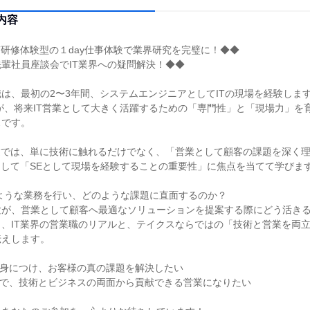
内容
T研修体験型の１day仕事体験で業界研究を完璧に！◆◆
輩社員座談会でIT業界への疑問解決！◆◆
は、最初の2〜3年間、システムエンジニアとしてITの現場を経験しま
が、将来IT営業として大きく活躍するための「専門性」と「現場力」を
スです。
験では、単に技術に触れるだけでなく、「営業として顧客の課題を深く
そして「SEとして現場を経験することの重要性」に焦点を当てて学びま
ような業務を行い、どのような課題に直面するのか？
験が、営業として顧客へ最適なソリューションを提案する際にどう活き
、IT業界の営業職のリアルと、テイクスならではの「技術と営業を両
伝えします。
を身につけ、お客様の真の課題を解決したい
界で、技術とビジネスの両面から貢献できる営業になりたい