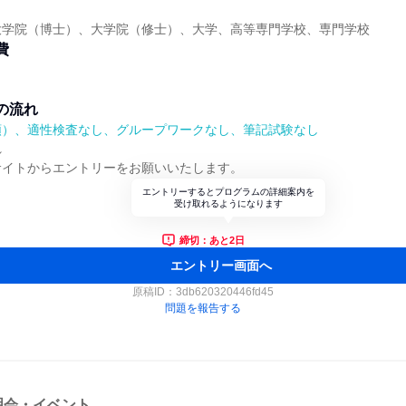
大学院（博士）、大学院（修士）、大学、高等専門学校、専門学校
費
の流れ
順）、適性検査なし、グループワークなし、筆記試験なし
れ
サイトからエントリーをお願いいたします。
エントリーするとプログラムの詳細案内を
受け取れるようになります
締切：あと2日
エントリー画面へ
原稿ID：
3db620320446fd45
問題を報告する
明会・イベント