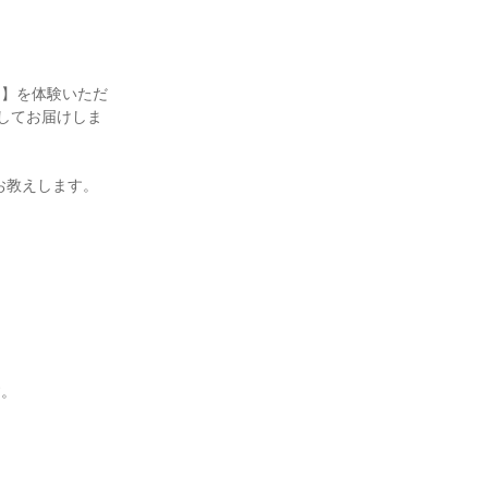
ム】を体験いただ
してお届けしま
お教えします。
す。
！