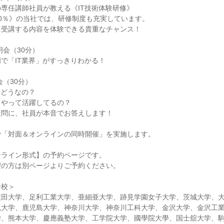
の専任講師社員が教える《IT技術体験研修》
0％》の当社では、研修制度も充実しています。
に受講する内容を体験できる貴重なチャンス！
明会（30分）
明で「IT業界」がすっきりわかる！
会（30分）
際どうなの？
うやって活躍してるの？
疑問に、社員が本音でお答えします！
で「対面＆オンラインの同時開催」を実施します。
ンライン形式】の予約ページです。
望の方は別ページよりご予約ください。
身校＞
秋田大学、足利工業大学、亜細亜大学、跡見学園女子大学、茨城大学、
悦大学、鹿児島大学、神奈川大学、神奈川工科大学、金沢大学、金沢工
学、熊本大学、慶應義塾大学、工学院大学、國學院大學、国士舘大学、