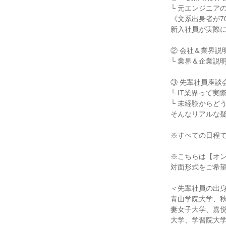
└ 元エンジニア
《文系出身者が7
新入社員が実際
② 会社＆業界説
└ 業界＆企業説
③ 先輩社員座談
└ IT業界って実
└ 未経験からど
そんなリアルな
※すべての日程
※こちらは【オ
対面形式をご希
＜先輩社員の出
青山学院大学、
妻女子大学、嘉
大学、学習院大