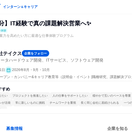
インターン
キャリア
＆
20分】IT経験で真の課題解決営業へ✨
事体験
案力を高めたい方に最適な仕事体験プログラム
社テイクス
企業をフォロー
ータハードウェア開発、ITサービス、ソフトウェア開発
1日
2026年8月・9月・10月
 | オープン・カンパニー&キャリア教育等（説明会・イベント [職種研究、課題解決プ
ト、会社説明会、業界研究]、仕事体験）
すすめ
りたい
プロジェクトを推進したい
人の仕事をサポートしたい
穏やかで互いのペースを尊重
ンが活発
常に新しいものに挑戦
チームワークを重視
長く同じ会社に居続けられる
一つ
する
募集情報
企業を知る