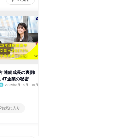
6年連続成長の裏側!
【動画】入社3年目のリア充な1
【WEB1
いIT企業の秘密
日ルーティン公開
体験【現
2026年8月・9月・10月
オンライン
2026年8月・9月・10月
オンラ
1日
1日
お気に入り
お気に入り