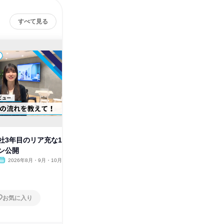
すべて見る
社3年目のリア充な1
【動画】IT業界の不安を解消!成
【動画】
ン公開
長できる環境のヒミツを公開
残業が少
2026年8月・9月・10月
オンライン
2026年8月・9月・10月
オンラ
1日
1日
お気に入り
お気に入り