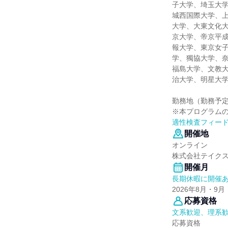
子大学、埼玉大
城西国際大学、
大学、大東文化
京大学、帝京平
報大学、東京女
学、獨協大学、
福島大学、文教
治大学、明星大
勤務地（勤務予
※本プログラム
適性検査フィー
開催地
オンライン
株式会社テイク
開催月
長期休暇に開催
2026年8月・9月
応募資格
文系歓迎、理系
応募資格