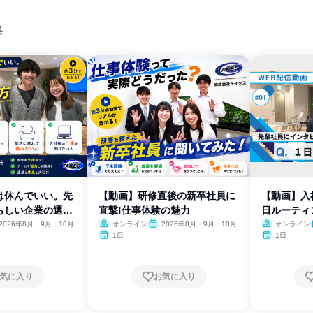
集
は休んでいい。先
【動画】研修直後の新卒社員に
【動画】入
らしい企業の選び
直撃!仕事体験の魅力
日ルーティ
2026年8月・9月・10月
オンライン
2026年8月・9月・10月
オンライン
1日
1日
気に入り
お気に入り