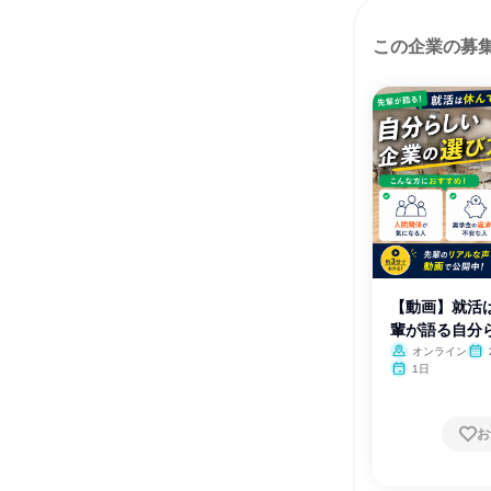
この企業の募
【動画】就活
輩が語る自分
方
オンライン
1日
お