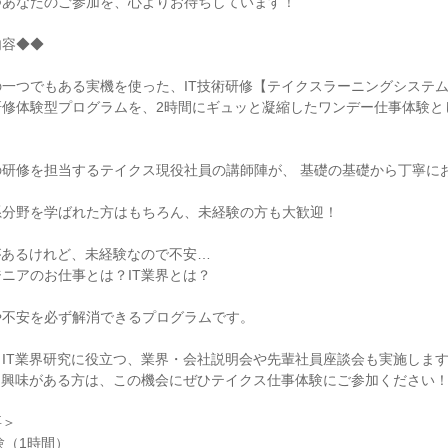
つあなたのご参加を、心よりお待ちしています！
内容◆◆
一つでもある実機を使った、IT技術研修【テイクスラーニングシステ
研修体験型プログラムを、2時間にギュッと凝縮したワンデー仕事体験と
の研修を担当するテイクス現役社員の講師陣が、 基礎の基礎から丁寧に
系分野を学ばれた方はもちろん、未経験の方も大歓迎！
があるけれど、未経験なので不安…
ニアのお仕事とは？IT業界とは？
や不安を必ず解消できるプログラムです。
IT業界研究に役立つ、業界・会社説明会や先輩社員座談会も実施しま
に興味がある方は、この機会にぜひテイクス仕事体験にご参加ください
要＞
験（1時間）