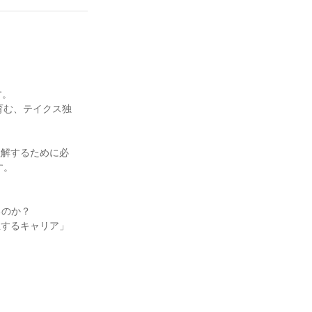
す。
育む、テイクス独
理解するために必
す。
るのか？
立するキャリア」