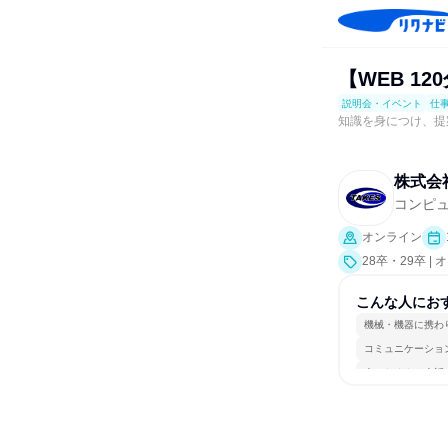
【WEB 1
説明会・イベント
仕
知識を身につけ、提
株式会
コンピュ
オンライン
28卒・29卒
会、就活サポー
こんな人にお
機械・機器に携わ
コミュニケーショ
人とたくさん会話