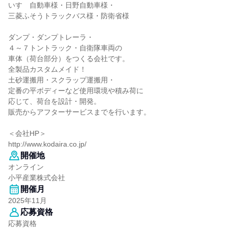
いすゞ自動車様・日野自動車様・
三菱ふそうトラックバス様・防衛省様
ダンプ・ダンプトレーラ・
４～７トントラック・自衛隊車両の
車体（荷台部分）をつくる会社です。
全製品カスタムメイド！
土砂運搬用・スクラップ運搬用・
定番の平ボディーなど使用環境や積み荷に
応じて、荷台を設計・開発。
販売からアフターサービスまでを行います。
＜会社HP＞
http://www.kodaira.co.jp/
開催地
オンライン
小平産業株式会社
開催月
2025年11月
応募資格
応募資格