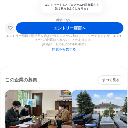
エントリーするとプログラムの詳細案内を
受け取れるようになります
締切：なし
エントリー画面へ
エントリー締切や開始月を過ぎた後もシステム上はエントリーできますが、エント
リーへの対応はされないことがあります。
原稿ID：
a8ba5cb4f4a048b3
問題を報告する
この企業の募集
すべて見る