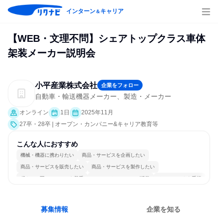
インターン
キャリア
＆
【WEB・文理不問】シェアトップクラス車体
架装メーカー説明会
小平産業株式会社
企業をフォロー
自動車・輸送機器メーカー、製造・メーカー
オンライン
1日
2025年11月
27卒・28卒 | オープン・カンパニー&キャリア教育等
こんな人におすすめ
機械・機器に携わりたい
商品・サービスを企画したい
商品・サービスを販売したい
商品・サービスを製作したい
穏やかで互いのペースを尊重
コミュニケーションが活発
チームワークを重視
長く同じ会社に居続けられる
多様な職種の人と関われる
一つの専門分野を極める
募集情報
企業を知る