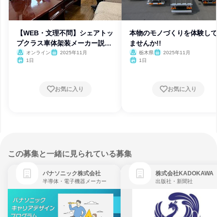
【WEB・文理不問】シェアトッ
本物のモノづくりを体験し
プクラス車体架装メーカー説明
ませんか!!
会
オンライン
2025年11月
栃木県
2025年11月
1日
1日
お気に入り
お気に入り
この募集と一緒に見られている募集
パナソニック株式会社
株式会社KADOKAWA
半導体・電子機器メーカー
出版社・新聞社