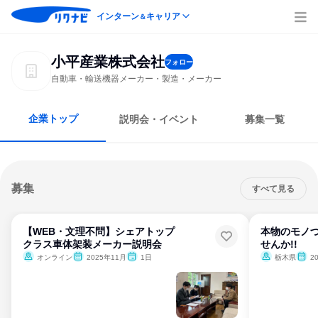
インターン
キャリア
＆
小平産業株式会社
フォロー
自動車・輸送機器メーカー・製造・メーカー
企業トップ
説明会・イベント
募集一覧
募集
すべて見る
【WEB・文理不問】シェアトップ
本物のモノ
クラス車体架装メーカー説明会
せんか!!
オンライン
2025年11月
1日
栃木県
2