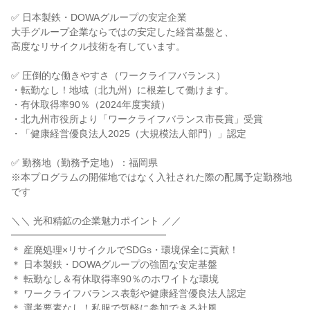
✅ 日本製鉄・DOWAグループの安定企業
大手グループ企業ならではの安定した経営基盤と、
高度なリサイクル技術を有しています。
✅ 圧倒的な働きやすさ（ワークライフバランス）
・転勤なし！地域（北九州）に根差して働けます。
・有休取得率90％（2024年度実績）
・北九州市役所より「ワークライフバランス市長賞」受賞
・「健康経営優良法人2025（大規模法人部門）」認定
✅ 勤務地（勤務予定地）：福岡県
※本プログラムの開催地ではなく入社された際の配属予定勤務地
です
＼＼ 光和精鉱の企業魅力ポイント ／／
━━━━━━━━━━━━━━━━
＊ 産廃処理×リサイクルでSDGs・環境保全に貢献！
＊ 日本製鉄・DOWAグループの強固な安定基盤
＊ 転勤なし＆有休取得率90％のホワイトな環境
＊ ワークライフバランス表彰や健康経営優良法人認定
＊ 選考要素なし！私服で気軽に参加できる社風