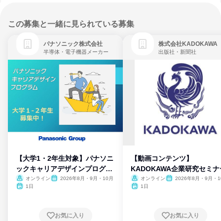
この募集と一緒に見られている募集
パナソニック株式会社
株式会社KADOKAWA
半導体・電子機器メーカー
出版社・新聞社
【大学1・2年生対象】パナソニ
【動画コンテンツ】
ックキャリアデザインプログラ
KADOKAWA企業研究セミナ
ム
オンライン
2026年8月・9月・10月
オンライン
2026年8月・9月・1
月・11月・12月
1日
1日
お気に入り
お気に入り