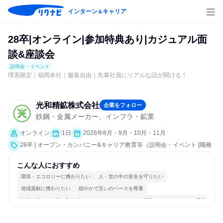
インターン
キャリア
＆
28卒|オンライン|参加特典あり|カジュアル面
談&座談会
説明会・イベント
理系限定｜福岡本社｜服装自由｜先輩社員にリアルな話が聞ける！
光和精鉱株式会社
企業をフォロー
鉄鋼・金属メーカー、インフラ・鉱業
オンライン
1日
2026年8月・9月・10月・11月
28卒 | オープン・カンパニー&キャリア教育等（説明会・イベント [職種
研究、社員交流会、就活サポート、会社説明会、業界研究]）
こんな人におすすめ
環境・エコロジーに携わりたい
人・世の中の安全を守りたい
地域貢献に携わりたい
穏やかで互いのペースを尊重
情熱を持って仕事に取り組む
コミュニケーションが活発
チームワークを重視
女性が働きやすい環境で働ける
長く同じ会社に居続けられる