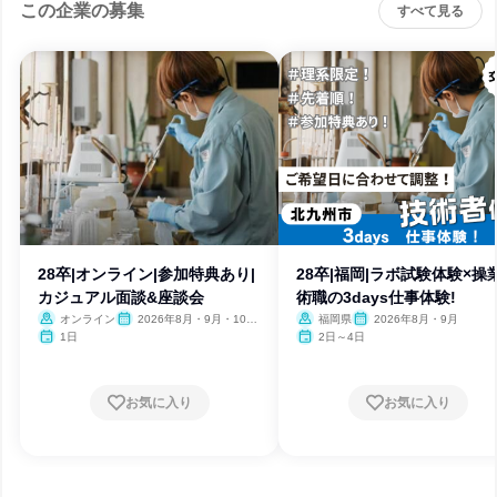
この企業の募集
すべて見る
28卒|オンライン|参加特典あり|
28卒|福岡|ラボ試験体験×操
カジュアル面談&座談会
術職の3days仕事体験!
オンライン
2026年8月・9月・10
福岡県
2026年8月・9月
月・11月
1日
2日～4日
お気に入り
お気に入り