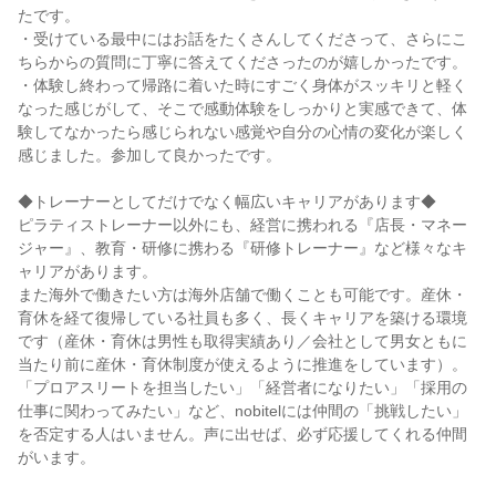
たです。
・受けている最中にはお話をたくさんしてくださって、さらにこ
ちらからの質問に丁寧に答えてくださったのが嬉しかったです。
・体験し終わって帰路に着いた時にすごく身体がスッキリと軽く
なった感じがして、そこで感動体験をしっかりと実感できて、体
験してなかったら感じられない感覚や自分の心情の変化が楽しく
感じました。参加して良かったです。
◆トレーナーとしてだけでなく幅広いキャリアがあります◆
ピラティストレーナー以外にも、経営に携われる『店長・マネー
ジャー』、教育・研修に携わる『研修トレーナー』など様々なキ
ャリアがあります。
また海外で働きたい方は海外店舗で働くことも可能です。産休・
育休を経て復帰している社員も多く、長くキャリアを築ける環境
です（産休・育休は男性も取得実績あり／会社として男女ともに
当たり前に産休・育休制度が使えるように推進をしています）。
「プロアスリートを担当したい」「経営者になりたい」「採用の
仕事に関わってみたい」など、nobitelには仲間の「挑戦したい」
を否定する人はいません。声に出せば、必ず応援してくれる仲間
がいます。