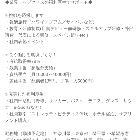
◆業界トップクラスの福利厚生でサポート◆
✨挑戦を応援します！
・報酬旅行（ハワイ／グアム／サイパンなど）
・教育・研修制度(店舗デビュー前研修・スキルアップ研修・外部
講習・代表による研修・スペイン留学etc.)
・社内表彰イベント
✨長く働ける環境づくり！
・有給取得率78％
・残業手当（超過分支給）
・資格手当（月10000～40000円）
・家族手当（配偶者1万円、子供一人5000円）
✨充実した福利厚生！
・社内部活動（野球、サッカー、バスケ、テニス、ダンス、サウ
ナ、e-Sportsなど）
・社員割引（ストレッチ・ピラティス体験、ホテル宿泊、サプリ
メント購入）
勤務地（勤務予定地）：神奈川県、東京都、埼玉県 ※希望考慮