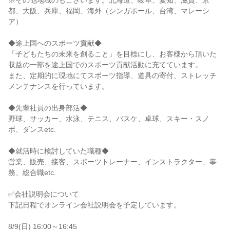
※その他地域のもございます。北海道、岐阜、愛知、滋賀、京
都、大阪、兵庫、福岡、海外（シンガポール、台湾、マレーシ
ア）
◆途上国へのスポーツ貢献◆
「子どもたちの未来を創ること」を目標にし、お客様から頂いた
収益の一部を途上国でのスポーツ貢献活動に充てています。
また、定期的に現地にてスポーツ指導、道具の寄付、ストレッチ
メンテナンスを行っています。
◆先輩社員の出身部活◆
野球、サッカー、水泳、テニス、バスケ、卓球、スキー・スノ
ボ、ダンスetc.
◆就活時に検討していた職種◆
営業、販売、接客、スポーツトレーナー、インストラクター、事
務、総合職etc.
✅会社説明会について
下記日程でオンライン会社説明会を予定しています。
8/9(日) 16:00～16:45