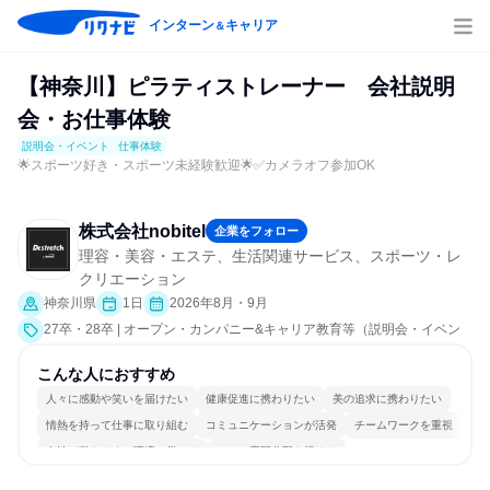
インターン
キャリア
＆
【神奈川】ピラティストレーナー 会社説明
会・お仕事体験
説明会・イベント
仕事体験
🌟スポーツ好き・スポーツ未経験歓迎🌟✅カメラオフ参加OK
株式会社nobitel
企業をフォロー
理容・美容・エステ、生活関連サービス、スポーツ・レ
クリエーション
神奈川県
1日
2026年8月・9月
27卒・28卒 | オープン・カンパニー&キャリア教育等（説明会・イベン
ト [職種研究、職場見学会、社員交流会、就活サポート、会社説明会、業
界研究]、仕事体験）
こんな人におすすめ
人々に感動や笑いを届けたい
健康促進に携わりたい
美の追求に携わりたい
情熱を持って仕事に取り組む
コミュニケーションが活発
チームワークを重視
女性が働きやすい環境で働ける
一つの専門分野を極める
若手が裁量を持てる環境
人とたくさん会話する