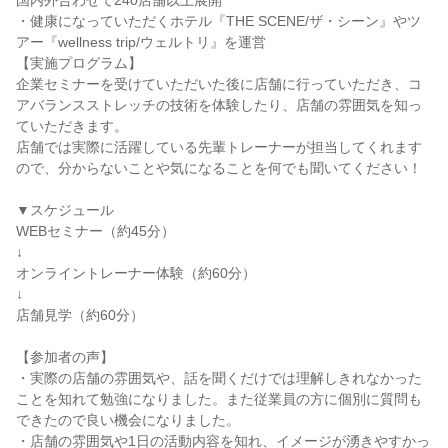
国内外合わせて240店舗以上展開
・健康になっていただくホテル『THE SCENE/ザ・シーン』やツ
アー『wellness trip/ウェルトリ』を運営
【実施プログラム】
企業セミナーを受けていただいた後に店舗に行っていただき、コ
アバランスストレッチの技術を体験したり、店舗の雰囲気を知っ
ていただきます。
店舗では実際に活躍している先輩トレーナーが担当してくれます
ので、分からないことや気になることを何でも聞いてください！
▼スケジュール
WEBセミナー（約45分）
↓
オンライントレーナー体験（約60分）
↓
店舗見学（約60分）
【参加者の声】
・実際の店舗の雰囲気や、話を聞くだけでは理解しきれなかった
ことを知れて勉強になりました。また従業員の方に個別に質問も
できたので良い機会になりました。
・店舗の雰囲気や1日の活動内容を知れ、イメージが湧きやすかっ