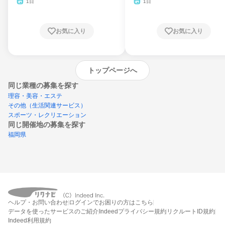
月・11月・12月
1日
1日
お気に入り
お気に入り
トップページへ
同じ業種の募集を探す
理容・美容・エステ
その他（生活関連サービス）
スポーツ・レクリエーション
同じ開催地の募集を探す
福岡県
エントリーするとプログラムの詳細案内を
ヘルプ・お問い合わせ
ログインでお困りの方はこちら
受け取れるようになります
データを使ったサービスのご紹介
Indeedプライバシー規約
リクルートID規約
Indeed利用規約
締切：2026年8月22日