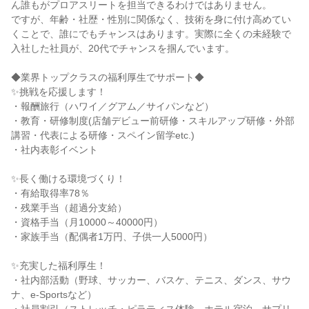
ん誰もがプロアスリートを担当できるわけではありません。
ですが、年齢・社歴・性別に関係なく、技術を身に付け高めてい
くことで、誰にでもチャンスはあります。実際に全くの未経験で
入社した社員が、20代でチャンスを掴んでいます。
◆業界トップクラスの福利厚生でサポート◆
✨挑戦を応援します！
・報酬旅行（ハワイ／グアム／サイパンなど）
・教育・研修制度(店舗デビュー前研修・スキルアップ研修・外部
講習・代表による研修・スペイン留学etc.)
・社内表彰イベント
✨長く働ける環境づくり！
・有給取得率78％
・残業手当（超過分支給）
・資格手当（月10000～40000円）
・家族手当（配偶者1万円、子供一人5000円）
✨充実した福利厚生！
・社内部活動（野球、サッカー、バスケ、テニス、ダンス、サウ
ナ、e-Sportsなど）