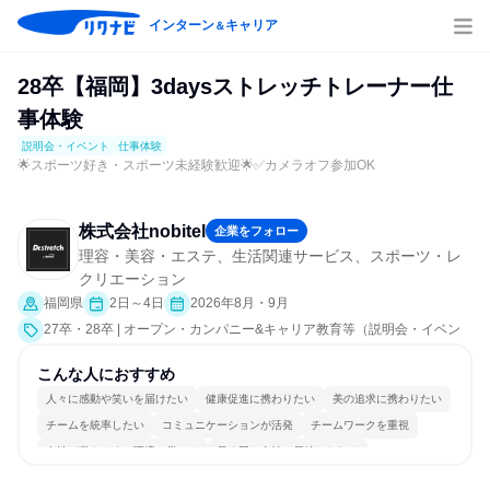
インターン
キャリア
＆
28卒【福岡】3daysストレッチトレーナー仕
事体験
説明会・イベント
仕事体験
🌟スポーツ好き・スポーツ未経験歓迎🌟✅カメラオフ参加OK
株式会社nobitel
企業をフォロー
理容・美容・エステ、生活関連サービス、スポーツ・レ
クリエーション
福岡県
2日～4日
2026年8月・9月
27卒・28卒 | オープン・カンパニー&キャリア教育等（説明会・イベン
ト [職種研究、職場見学会、社員交流会、就活サポート、会社説明会、業
界研究]、仕事体験）
こんな人におすすめ
人々に感動や笑いを届けたい
健康促進に携わりたい
美の追求に携わりたい
チームを統率したい
コミュニケーションが活発
チームワークを重視
女性が働きやすい環境で働ける
長く同じ会社に居続けられる
自分の好きな場所で働ける
人とたくさん会話する