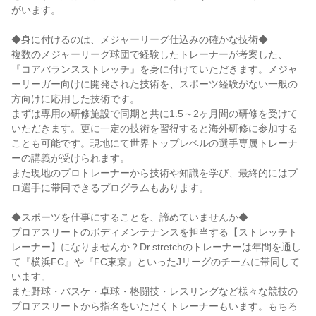
がいます。
◆身に付けるのは、メジャーリーグ仕込みの確かな技術◆
複数のメジャーリーグ球団で経験したトレーナーが考案した、
『コアバランスストレッチ』を身に付けていただきます。メジャ
ーリーガー向けに開発された技術を、スポーツ経験がない一般の
方向けに応用した技術です。
まずは専用の研修施設で同期と共に1.5～2ヶ月間の研修を受けて
いただきます。更に一定の技術を習得すると海外研修に参加する
ことも可能です。現地にて世界トップレベルの選手専属トレーナ
ーの講義が受けられます。
また現地のプロトレーナーから技術や知識を学び、最終的にはプ
ロ選手に帯同できるプログラムもあります。
◆スポーツを仕事にすることを、諦めていませんか◆
プロアスリートのボディメンテナンスを担当する【ストレッチト
レーナー】になりませんか？Dr.stretchのトレーナーは年間を通し
て『横浜FC』や『FC東京』といったJリーグのチームに帯同して
います。
また野球・バスケ・卓球・格闘技・レスリングなど様々な競技の
プロアスリートから指名をいただくトレーナーもいます。もちろ