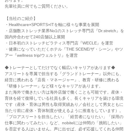
おります。
先輩社員に何でもご質問ください。
【当社のご紹介】
・Healthcare×SPORTS×ITを軸に様々な事業を展開
・店舗数ストレッチ業界No1のストレッチ専門店『Dr.stretch』を
国内外合わせて240店舗以上展開
・日本初のストレッチピラティス専門店『WECLE』を運営
・健康になっていただくホテル『THE SCENE/ザ・シーン』やツ
アー『wellness trip/ウェルトリ』を運営
◆トレーナーとしてだけでなく幅広いキャリアがあります◆
アスリートを専属で担当する『グランドトレーナー』以外にも、
経営に携われる『店長・マネージャー』、教育・研修に携わる
『研修トレーナー』など様々なキャリアがあります。
また海外で働きたい方は海外店舗で働くことも可能です。産休・
育休を経て復帰している社員も多く、長くキャリアを築ける環境
です（産休・育休は男性も取得実績あり／会社として男女ともに
当たり前に産休・育休制度が使えるように推進をしています）。
「プロアスリートを担当したい」「経営者になりたい」「採用の
仕事に関わってみたい」など、nobitelには仲間の「挑戦したい」
を否定する人はいません。声に出せば、必ず応援してくれる仲間