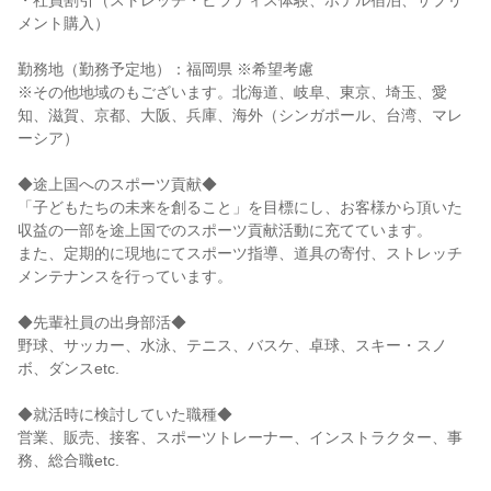
・社員割引（ストレッチ・ピラティス体験、ホテル宿泊、サプリ
メント購入）
勤務地（勤務予定地）：福岡県 ※希望考慮
※その他地域のもございます。北海道、岐阜、東京、埼玉、愛
知、滋賀、京都、大阪、兵庫、海外（シンガポール、台湾、マレ
ーシア）
◆途上国へのスポーツ貢献◆
「子どもたちの未来を創ること」を目標にし、お客様から頂いた
収益の一部を途上国でのスポーツ貢献活動に充てています。
また、定期的に現地にてスポーツ指導、道具の寄付、ストレッチ
メンテナンスを行っています。
◆先輩社員の出身部活◆
野球、サッカー、水泳、テニス、バスケ、卓球、スキー・スノ
ボ、ダンスetc.
◆就活時に検討していた職種◆
営業、販売、接客、スポーツトレーナー、インストラクター、事
務、総合職etc.