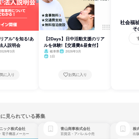
社会福
そ
リアル”を知る!あ
【2Days】日中活動支援のリア
B法人説明会
ルを体験!【交通費&昼食付】
2026年3月
岐阜県
2026年3月
1日
気に入り
お気に入り
緒に見られている募集
ニック株式会社
青山商事株式会社
株式
・電子機器メーカー
百貨店・アパレル小売
出