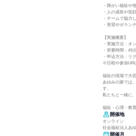
・障がい福祉や
・人の成長や笑
・チームで協力
・実習やボラン
【実施概要】
・実施方法：オン
・所要時間：45
・申込方法：リ
※日程や参加UR
福祉の現場で大
あゆみの家では
す。
私たちと一緒に、
福祉・心理・教
開催地
オンライン
社会福祉法人あ
開催月