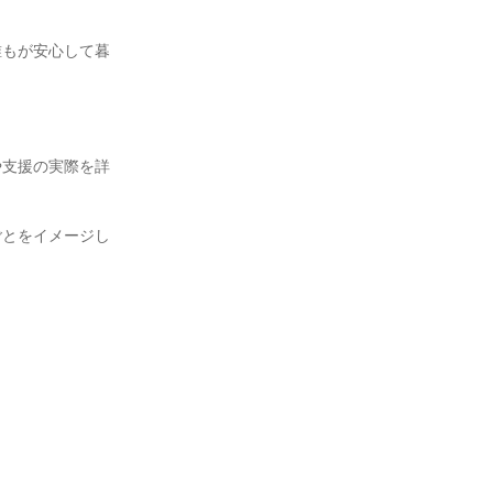
誰もが安心して暮
。
や支援の実際を詳
ごとをイメージし