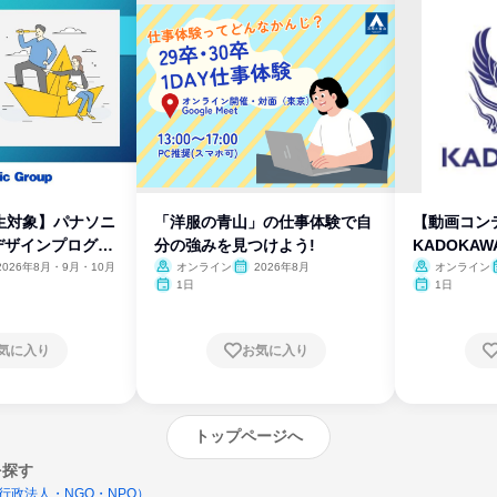
生対象】パナソニ
「洋服の青山」の仕事体験で自
【動画コン
デザインプログラ
分の強みを見つけよう!
KADOKA
2026年8月・9月・10月
オンライン
2026年8月
オンライン
1日
1日
気に入り
お気に入り
トップページへ
を探す
行政法人・NGO・NPO）