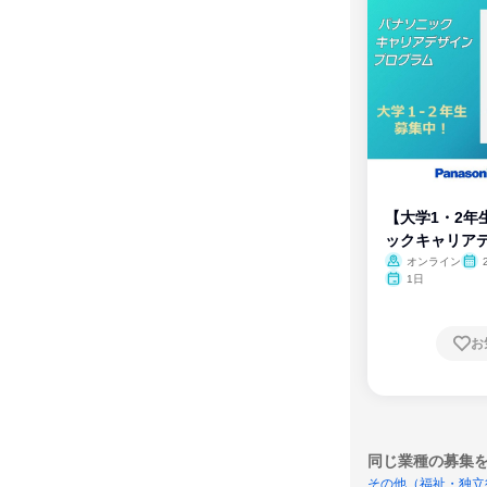
【大学1・2年
ックキャリア
ム
オンライン
1日
お
同じ業種の募集
その他（福祉・独立