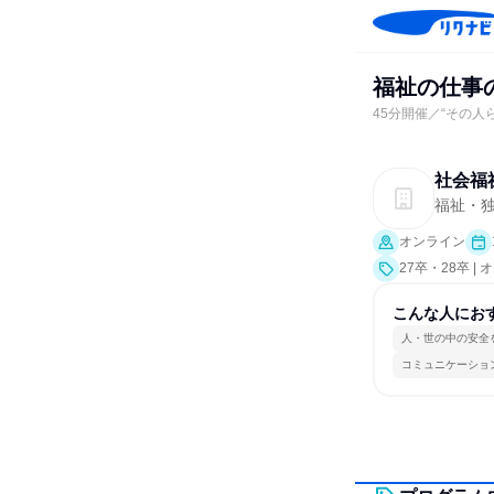
福祉の仕事の
45分開催／“その
社会福
福祉・独
オンライン
27卒・28卒 
こんな人にお
人・世の中の安全
コミュニケーショ