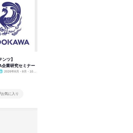
テンツ】
先着順・選考なし|注文住宅の総
【オンラ
WA企業研究セミナー
合職|会社説明会&社長座談会
業界の裏
明会
2026年8月・9月・10
オンライン
2026年8月・9月
オンラ
月・11月・12月
1日
1日
お気に入り
お気に入り