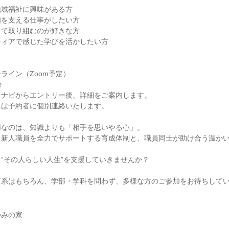
地域福祉に興味がある方
顔を支える仕事がしたい方
して取り組むのが好きな方
ティアで感じた学びを活かしたい方
ライン（Zoom予定）
分
クナビからエントリー後、詳細をご案内します。
Lは予約者に個別連絡いたします。
切なのは、知識よりも「相手を思いやる心」。
、新人職員を全力でサポートする育成体制と、職員同士が助け合う温か
“その人らしい人生”を支援していきませんか？
育系はもちろん、学部・学科を問わず、多様な方のご参加をお待ちして
ゆみの家