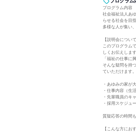
プログラム
プログラム内容
社会福祉法人あ
らせる社会を目
多様な人が集い
【説明会につい
このプログラム
しくお伝えしま
「福祉の仕事に
そんな疑問を持
ていただけます
・あゆみの家が
・仕事内容（生
・先輩職員のキ
・採用スケジュー
質疑応答の時間
【こんな方にお