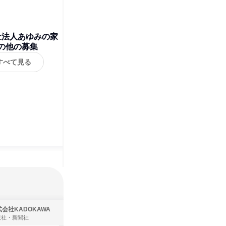
祉法人あゆみの家
の他の募集
すべて見る
会社KADOKAWA
株式会社住まいず
版社・新聞社
製造・メーカー、建築設計