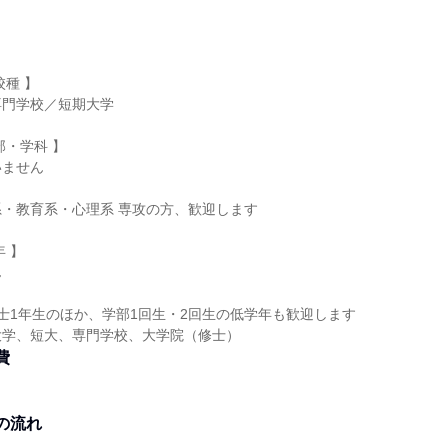
校種 】
専門学校／短期大学
部・学科 】
いません
・教育系・心理系 専攻の方、歓迎します
 】
ん
士1年生のほか、学部1回生・2回生の低学年も歓迎します
大学、短大、専門学校、大学院（修士）
費
し
の流れ
れ