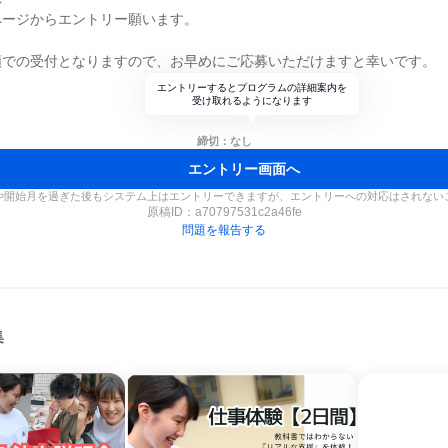
ページからエントリー願います。
順での受付となりますので、お早めにご応募いただけますと幸いです。
エントリーするとプログラムの詳細案内を
受け取れるようになります
締切：なし
エントリー画面へ
や開始月を過ぎた後もシステム上はエントリーできますが、エントリーへの対応はされない
原稿ID：
a70797531c2a46fe
問題を報告する
集