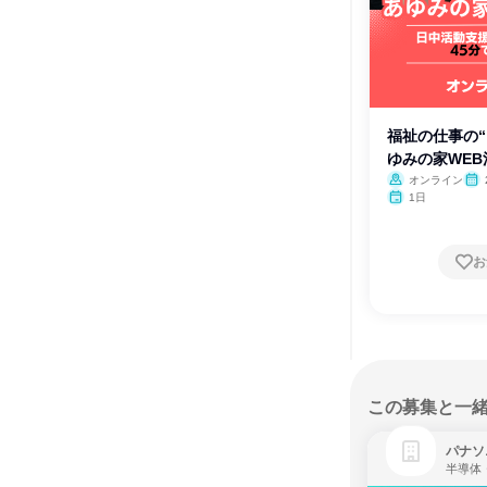
福祉の仕事の“
ゆみの家WE
オンライン
1日
お
この募集と一
パナソ
半導体