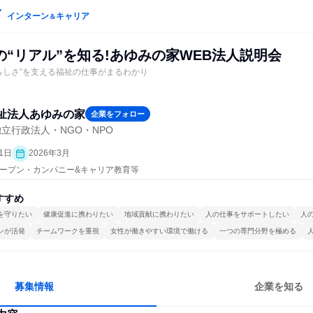
インターン
キャリア
＆
“リアル”を知る!あゆみの家WEB法人説明会
人らしさ”を支える福祉の仕事がまるわかり
祉法人あゆみの家
企業をフォロー
立行政法人・NGO・NPO
1日
2026年3月
| オープン・カンパニー&キャリア教育等
すすめ
を守りたい
健康促進に携わりたい
地域貢献に携わりたい
人の仕事をサポートしたい
人
ンが活発
チームワークを重視
女性が働きやすい環境で働ける
一つの専門分野を極める
募集情報
企業を知る