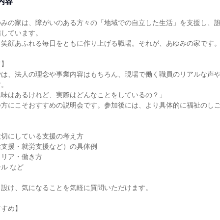
内容
ゆみの家は、障がいのある方々の「地域での自立した生活」を支援し、
指しています。
、笑顔あふれる毎日をともに作り上げる職場。それが、あゆみの家です
て】
では、法人の理念や事業内容はもちろん、現場で働く職員のリアルな声
す。
興味はあるけれど、実際はどんなことをしているの？」
つ方にこそおすすめの説明会です。参加後には、より具体的に福祉のし
。
大切にしている支援の考え方
活支援・就労支援など）の具体例
ャリア・働き方
ル など
も設け、気になることを気軽に質問いただけます。
すすめ】