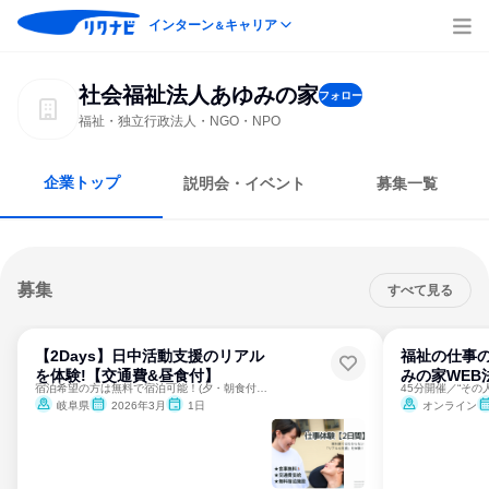
インターン
キャリア
＆
社会福祉法人あゆみの家
フォロー
福祉・独立行政法人・NGO・NPO
企業トップ
説明会・イベント
募集一覧
募集
すべて見る
【2Days】日中活動支援のリアル
福祉の仕事の
を体験!【交通費&昼食付】
みの家WEB
宿泊希望の方は無料で宿泊可能！(夕・朝食付き）
岐阜県
2026年3月
1日
オンライン