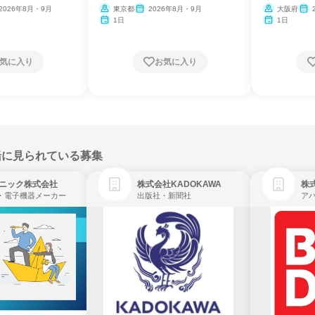
2026年8月・9月
東京都
2026年8月・9月
大阪府
1日
1日
気に入り
お気に入り
緒に見られている募集
ニック株式会社
株式会社KADOKAWA
株
・電子機器メーカー
出版社・新聞社