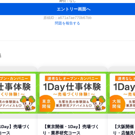
締切：なし
エントリー画面へ
原稿ID：
a671a7ae770b67bb
問題を報告する
集
1Day】売場づく
【東京開催・1Day】売場づく
【大阪開催
コース
り・業界研究コース
り・店舗見