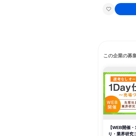
この企業の募
【WEB開催・
り・業界研究