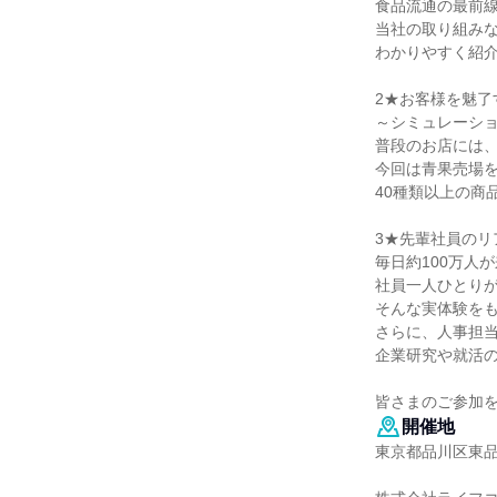
食品流通の最前
当社の取り組み
わかりやすく紹
2★お客様を魅
～シミュレーシ
普段のお店には
今回は青果売場
40種類以上の商
3★先輩社員のリ
毎日約100万人
社員一人ひとり
そんな実体験を
さらに、人事担
企業研究や就活
皆さまのご参加
開催地
東京都品川区東品川