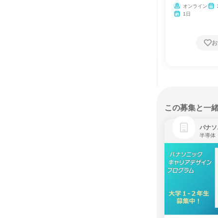
オンライン
1日
お
この募集と一
パナソ
半導体