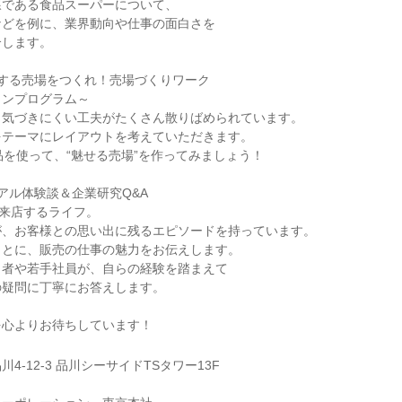
線である食品スーパーについて、
などを例に、業界動向や仕事の面白さを
介します。
了する売場をつくれ！売場づくりワーク
ョンプログラム～
、気づきにくい工夫がたくさん散りばめられています。
をテーマにレイアウトを考えていただきます。
品を使って、“魅せる売場”を作ってみましょう！
アル体験談＆企業研究Q&A
が来店するライフ。
が、お客様との思い出に残るエピソードを持っています。
もとに、販売の仕事の魅力をお伝えします。
当者や若手社員が、自らの経験を踏まえて
の疑問に丁寧にお答えします。
を心よりお待ちしています！
4-12-3 品川シーサイドTSタワー13F