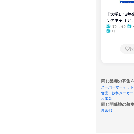
【大学1・2年
ックキャリア
ム
オンライン
1日
お
同じ業種の募集
スーパーマーケット
食品・飲料メーカー
水産業
同じ開催地の募
東京都