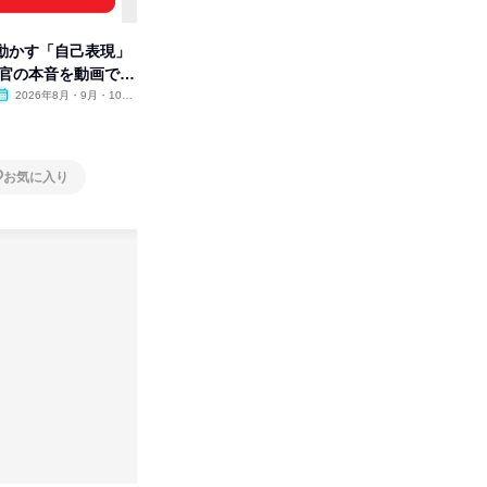
動かす「自己表現」
先着順・選考なし|注文住宅の総
タカラト
考官の本音を動画で公
合職|会社説明会&社長座談会
ビ」を学
2026年8月・9月・10
オンライン
2026年8月・9月
オンラ
月・11月・12月
1日
1日
お気に入り
お気に入り