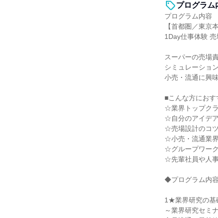
プログラム
プログラム内容
【首都圏／東京
1Day仕事体験
スーパーの売場責
シミュレーショ
小売・流通に興
■こんな方におす
☆業界トップク
☆自分のアイデ
☆売場設計のコ
☆小売・流通業
☆グループワー
☆先輩社員や人事
◆プログラム内
1★業界研究の基
～業界研究セミ