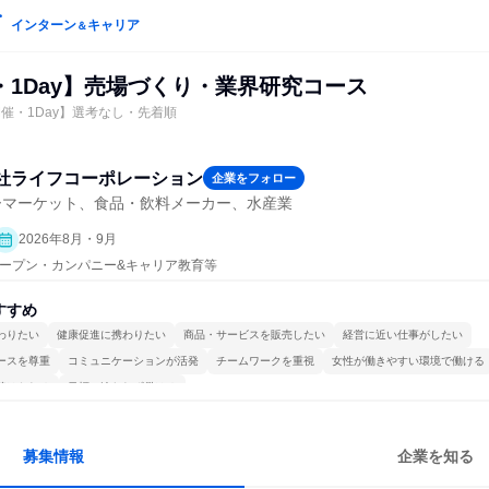
インターン
キャリア
＆
・1Day】売場づくり・業界研究コース
催・1Day】選考なし・先着順
社ライフコーポレーション
企業をフォロー
ーマーケット、食品・飲料メーカー、水産業
2026年8月・9月
| オープン・カンパニー&キャリア教育等
すすめ
わりたい
健康促進に携わりたい
商品・サービスを販売したい
経営に近い仕事がしたい
ースを尊重
コミュニケーションが活発
チームワークを重視
女性が働きやすい環境で働ける
続けられる
目標に追われず働ける
募集情報
企業を知る