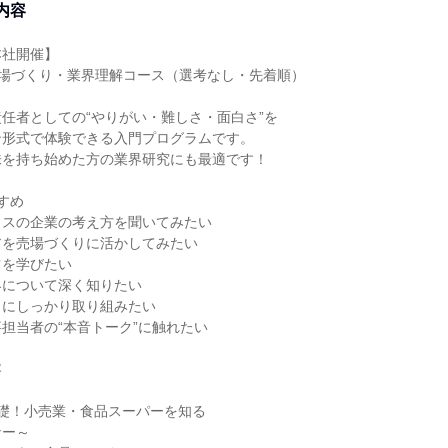
内容
本社開催】
 売場づくり・業界理解コース（選考なし・先着順）
任者としての“やりがい・難しさ・面白さ”を
ン形式で体験できる入門プログラムです。
味を持ち始めた方の業界研究にも最適です！
すめ
ラスの企業の考え方を聞いてみたい
アを売場づくりに活かしてみたい
ツを学びたい
界について深く知りたい
クにしっかり取り組みたい
担当者の“本音トーク”に触れたい
容
礎！小売業・食品スーパーを知る
ナー～