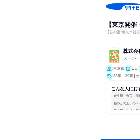
【東京開催
【首都圏/東京本社開
株式会
スーパ
東京都
1日
28卒・29卒 
こんな人にお
食生活・食育に関
穏やかで互いのペ
長く同じ会社に居